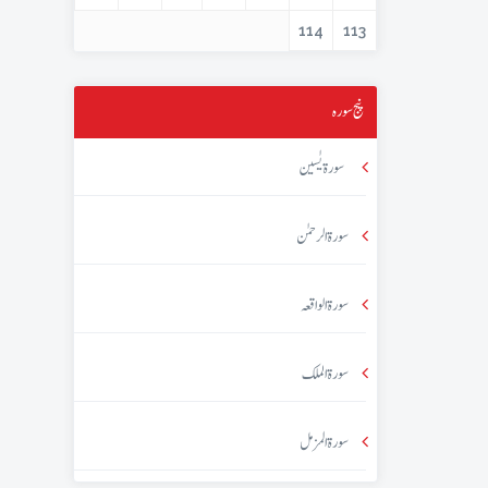
114
113
پنج سورہ
سورۃ یٰسین
سورۃ الرحمٰن
سورۃ الواقعہ
سورۃ الملک
سورۃ المزمل