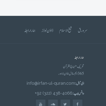
سرورق
شیخ الاسلام
ڈاؤن لوڈز
ہمارا رابطہ
ہمارا رابطہ
تحریکِ منہاج القرآن
365 ایم، ماڈل ٹاؤن لاہور
ای میل :
info@irfan-ul-quran.com
واٹس ایپ :
4066-438 (322) 92+