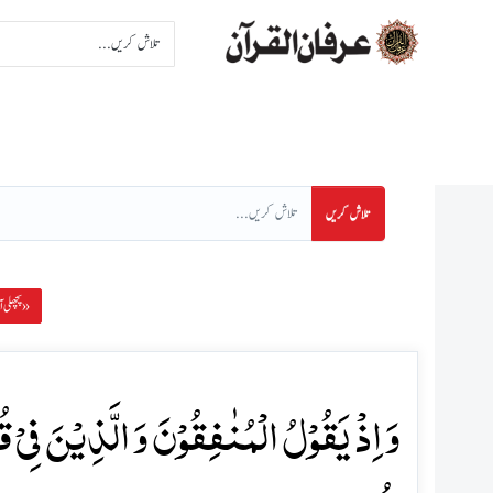
اِنتخاب سورت
اِنتخاب پا
تلاش کریں
پچھلی آیت »
وَ اِذۡ یَقُوۡلُ الۡمُنٰفِقُوۡنَ وَ الَّذِیۡنَ فِیۡ قُ