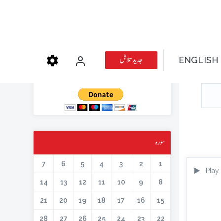
عطیہ دیجئے
جدید تلاش
ENGLISH
کتابیں، میگزین، خطابات اور دیگر اسلامک لٹریچر آن لائن کرنے کیلئے اس کار
خیر میں حصہ لیں۔
سورہ
7
6
5
4
3
2
1
Play
14
13
12
11
10
9
8
21
20
19
18
17
16
15
28
27
26
25
24
23
22