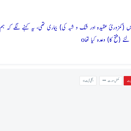
 (کمزورئ عقیدہ اور شک و شبہ کی) بیماری تھی، یہ کہنے لگے کہ ہ
o
(فتح کا) وعدہ کیا تھا
مکمل سورت
« اگلی آیت