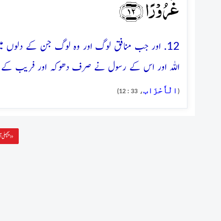
غُرُوۡرًا ﴿۱۲﴾
12. اور جب منافق لوگ اور وہ لوگ جن کے دلوں میں
اللہ اور اس کے رسول نے صرف دھوکہ اور فریب کے لئے 
الْأَحْزَاب
، 33 : 12)
(
پچھلی آیت »