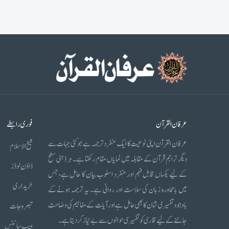
عرفان القرآن
فوری رابطے
عرفان القرآن اپنی نوعیت کا ایک منفرد ترجمہ ہے جو کئی جہات سے
شیخ الاسلام
دیگر تراجم قرآن کے مقابلہ میں نمایاں مقام رکھتا ہے۔ ہر ذہنی سطح
ڈاؤن لوڈز
کے لیے یکساں قابل فہم اور منفرد اسلوب بیان کا حامل ہے، جس
خریداری
میں بامحاورہ زبان کی سلاست اور روانی ہے۔ یہ ترجمہ ہونے کے
باوجود تفسیری شان کا بھی حامل ہے اور آیات کے مفاہیم کی وضاحت
تبصرہ جات
جاننے کے لیے قاری کو تفسیری حوالوں سے بے نیاز کر دیتا ہے۔
ویب سائٹس