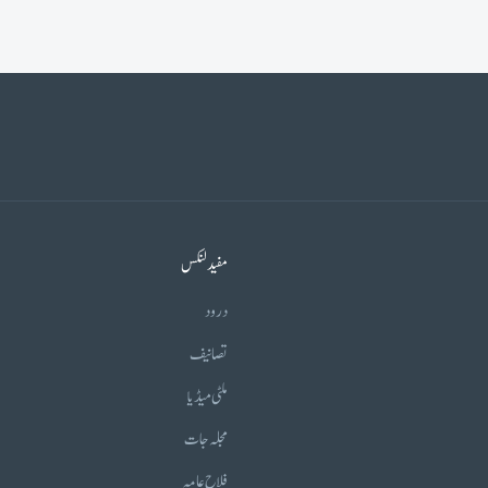
مفید لنکس
درود
تصانیف
ملٹی میڈیا
مجلہ جات
فلاح عامہ