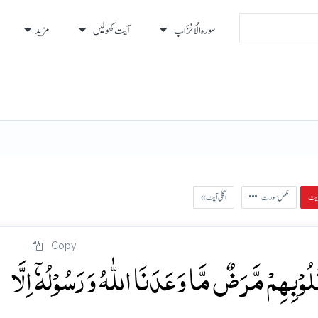
سورہ الْأَحْزَاب
آیت کھولیں
مزید
رہ
رُكوع
مکمل سورت
« اگلی آیت
Copy
لُوۡبِہِمۡ مَّرَضٌ مَّا وَعَدَنَا اللّٰہُ وَ رَسُوۡلُہٗۤ اِلَّا