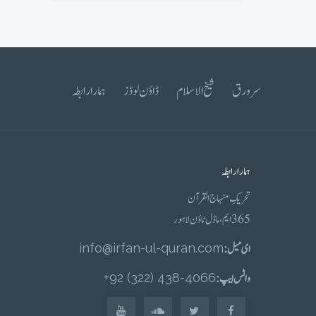
سرورق
شیخ الاسلام
ڈاؤن لوڈز
ہمارا رابطہ
ہمارا رابطہ
تحریکِ منہاج القرآن
365 ایم، ماڈل ٹاؤن لاہور
ای میل :
info@irfan-ul-quran.com
واٹس ایپ :
4066-438 (322) 92+