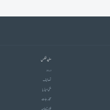
مفید لنکس
درود
تصانیف
ملٹی میڈیا
مجلہ جات
فلاح عامہ