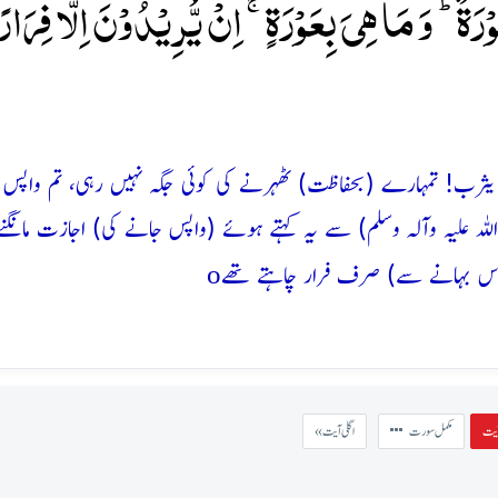
ۡرَۃٌ ؕۛ وَ مَا ہِیَ بِعَوۡرَۃٍ ۚۛ اِنۡ یُّرِیۡدُوۡنَ اِلَّا فِرَارً
ہلِ یثرب! تمہارے (بحفاظت) ٹھہرنے کی کوئی جگہ نہیں رہی، تم واپس
لہ علیہ وآلہ وسلم) سے یہ کہتے ہوئے (واپس جانے کی) اجازت مانگنے 
o
 (اس بہانے سے) صرف فرار چاہتے تھے
مکمل سورت
« اگلی آیت