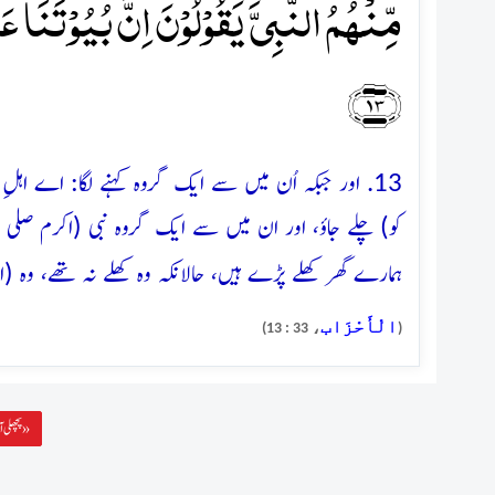
مِّنۡہُمُ النَّبِیَّ یَقُوۡلُوۡنَ اِنَّ بُیُوۡتَنَا عَو
﴿۱۳﴾
13. اور جبکہ اُن میں سے ایک گروہ کہنے لگا: اے ا
کو) چلے جاؤ، اور ان میں سے ایک گروہ نبی (اکرم صلی ال
ہمارے گھر کھلے پڑے ہیں، حالانکہ وہ کھلے نہ تھے، وہ
الْأَحْزَاب
، 33 : 13)
(
پچھلی آیت »