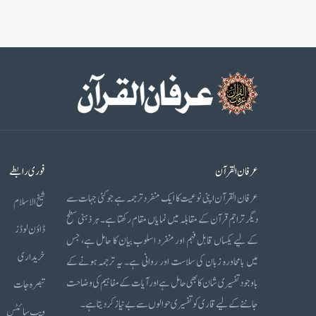
عرفان القرآن
فوری رابطے
عرفان القرآن اپنی نوعیت کا ایک منفرد ترجمہ ہے جو کئی جہات سے
شیخ الاسلام
دیگر تراجم قرآن کے مقابلہ میں نمایاں مقام رکھتا ہے۔ ہر ذہنی سطح
ڈاؤن لوڈز
کے لیے یکساں قابل فہم اور منفرد اسلوب بیان کا حامل ہے، جس
خریداری
میں بامحاورہ زبان کی سلاست اور روانی ہے۔ یہ ترجمہ ہونے کے
باوجود تفسیری شان کا بھی حامل ہے اور آیات کے مفاہیم کی وضاحت
تبصرہ جات
جاننے کے لیے قاری کو تفسیری حوالوں سے بے نیاز کر دیتا ہے۔
ویب سائٹس