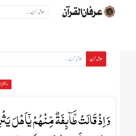
اِنتخاب سورت
اِنتخاب پا
تلاش کریں
پچھلی آیت »
وَ اِذۡ قَالَتۡ طَّآئِفَۃٌ مِّنۡہُمۡ یٰۤاَہۡلَ یَ