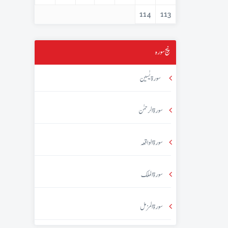
114
113
پنج سورہ
سورۃ یٰسین
سورۃ الرحمٰن
سورۃ الواقعہ
سورۃ الملک
سورۃ المزمل