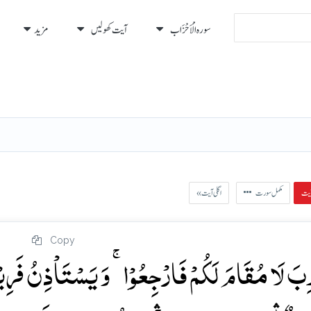
سورہ الْأَحْزَاب
آیت کھولیں
مزید
رہ
رُكوع
مکمل سورت
« اگلی آیت
Copy
ثۡرِبَ لَا مُقَامَ لَکُمۡ فَارۡجِعُوۡا ۚ وَ یَسۡتَاۡذِنُ فَرِ