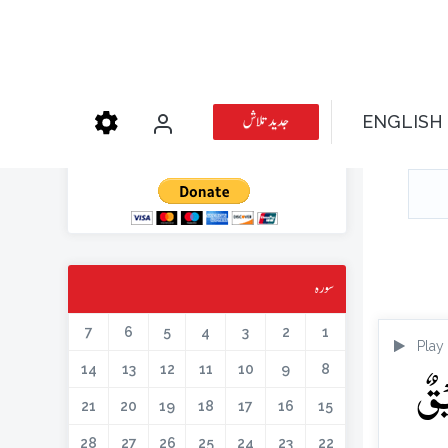
عطیہ دیجئے
جدید تلاش
ENGLISH
کتابیں، میگزین، خطابات اور دیگر اسلامک لٹریچر آن لائن کرنے کیلئے اس کار
خیر میں حصہ لیں۔
سورہ
7
6
5
4
3
2
1
Play
یۡقٌ
14
13
12
11
10
9
8
21
20
19
18
17
16
15
28
27
26
25
24
23
22