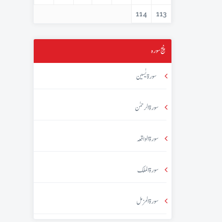
114
113
پنج سورہ
سورۃ یٰسین
سورۃ الرحمٰن
سورۃ الواقعہ
سورۃ الملک
سورۃ المزمل