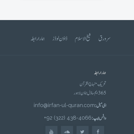
سرورق
شیخ الاسلام
ڈاؤن لوڈز
ہمارا رابطہ
ہمارا رابطہ
تحریکِ منہاج القرآن
365 ایم، ماڈل ٹاؤن لاہور
ای میل :
info@irfan-ul-quran.com
واٹس ایپ :
4066-438 (322) 92+