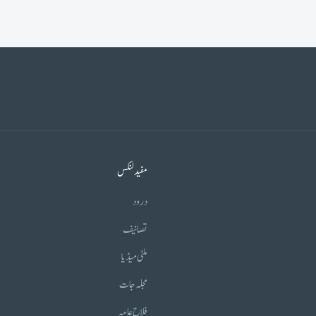
مفید لنکس
درود
تصانیف
ملٹی میڈیا
مجلہ جات
فلاح عامہ