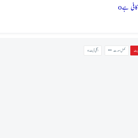
o
مکمل سورت
« اگلی آیت