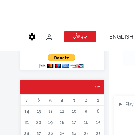
عطیہ دیجئے
جدید تلاش
ENGLISH
کتابیں، میگزین، خطابات اور دیگر اسلامک لٹریچر آن لائن کرنے کیلئے اس کار
خیر میں حصہ لیں۔
سورہ
7
6
5
4
3
2
1
Play
14
13
12
11
10
9
8
21
20
19
18
17
16
15
28
27
26
25
24
23
22