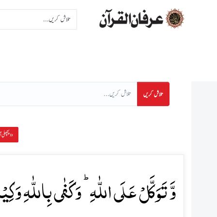
اِنتخاب سورت
اِنتخاب پا
تلاش کریں
پچھلی آیت »
وَّ تَوَکَّلۡ عَلَی اللّٰہِ ؕ وَ کَفٰی بِاللّٰہِ وَکِیۡل