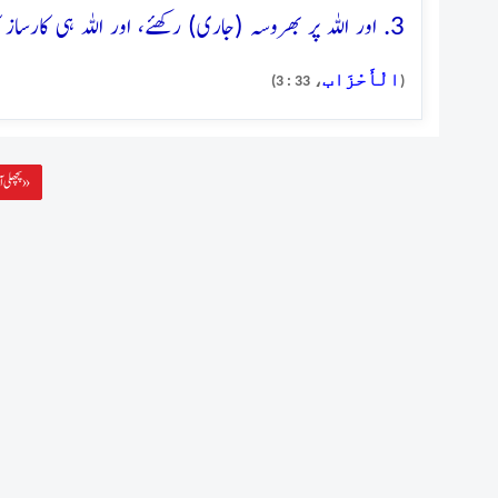
3. اور اللہ پر بھروسہ (جاری) رکھئے، اور اللہ ہی کارساز کافی ہے
الْأَحْزَاب
، 33 : 3)
(
پچھلی آیت »