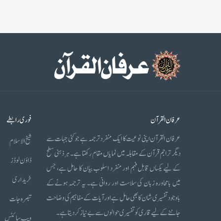
عرفان القرآن
فوری رابطے
عرفان القرآن اپنی نوعیت کا ایک منفرد ترجمہ ہے جو کئی جہات سے
شیخ الاسلام
دیگر تراجم قرآن کے مقابلہ میں نمایاں مقام رکھتا ہے۔ ہر ذہنی سطح
ڈاؤن لوڈز
کے لیے یکساں قابل فہم اور منفرد اسلوب بیان کا حامل ہے، جس
خریداری
میں بامحاورہ زبان کی سلاست اور روانی ہے۔ یہ ترجمہ ہونے کے
باوجود تفسیری شان کا بھی حامل ہے اور آیات کے مفاہیم کی وضاحت
تبصرہ جات
جاننے کے لیے قاری کو تفسیری حوالوں سے بے نیاز کر دیتا ہے۔
ویب سائٹس