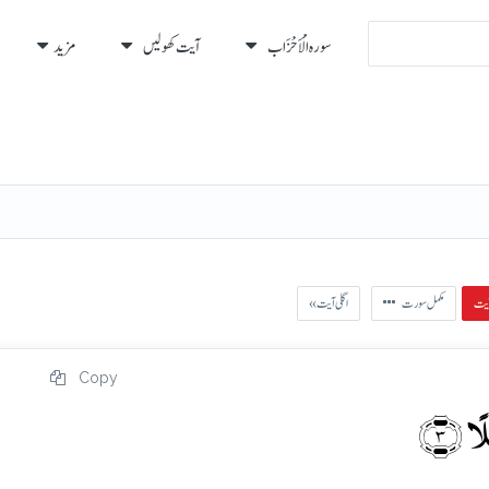
سورہ الْأَحْزَاب
آیت کھولیں
مزید
رہ
رُكوع
مکمل سورت
« اگلی آیت
Copy
ًا ﴿۳﴾