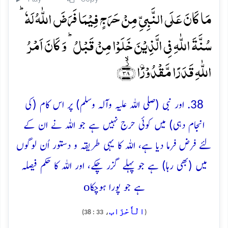
مَا کَانَ عَلَی النَّبِیِّ مِنۡ حَرَجٍ فِیۡمَا فَرَضَ اللّٰہُ لَہٗ ؕ
سُنَّۃَ اللّٰہِ فِی الَّذِیۡنَ خَلَوۡا مِنۡ قَبۡلُ ؕ وَ کَانَ اَمۡرُ
اللّٰہِ قَدَرًا مَّقۡدُوۡرَۨا ﴿۫ۙ۳۸﴾
38. اور نبی (صلی اللہ علیہ وآلہ وسلم) پر اس کام (کی
انجام دہی) میں کوئی حرج نہیں ہے جو اللہ نے ان کے
لئے فرض فرما دیا ہے، اللہ کا یہی طریقہ و دستور اُن لوگوں
میں (بھی رہا) ہے جو پہلے گزر چکے، اور اللہ کا حکم فیصلہ
o
ہے جو پورا ہوچکا
الْأَحْزَاب
، 33 : 38)
(