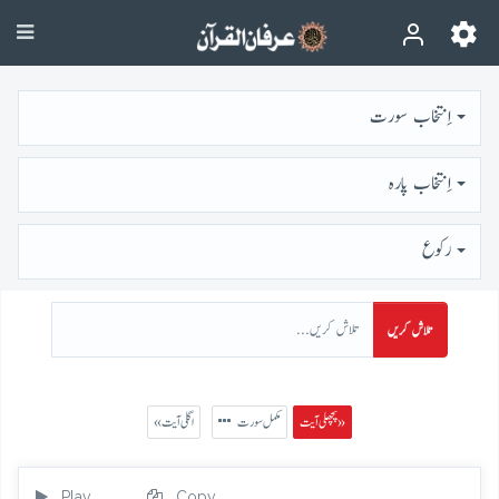
اِنتخاب سورت
اِنتخاب پارہ
رُكوع
تلاش کریں
پچھلی آیت »
مکمل سورت
« اگلی آیت
Play
Copy