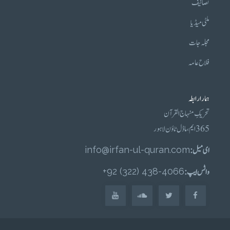
تصانیف
ملٹی میڈیا
مجلہ جات
فلاح عامہ
ہمارا رابطہ
تحریکِ منہاج القرآن
365 ایم، ماڈل ٹاؤن لاہور
ای میل :
info@irfan-ul-quran.com
واٹس ایپ :
4066-438 (322) 92+