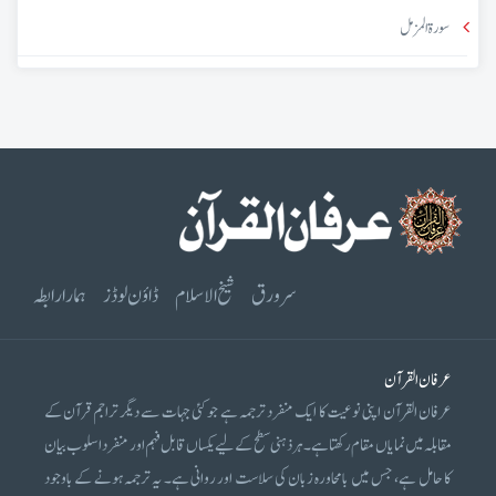
سورۃ المزمل
سرورق
شیخ الاسلام
ڈاؤن لوڈز
ہمارا رابطہ
عرفان القرآن
عرفان القرآن اپنی نوعیت کا ایک منفرد ترجمہ ہے جو کئی جہات سے دیگر تراجم قرآن کے
مقابلہ میں نمایاں مقام رکھتا ہے۔ ہر ذہنی سطح کے لیے یکساں قابل فہم اور منفرد اسلوب بیان
کا حامل ہے، جس میں بامحاورہ زبان کی سلاست اور روانی ہے۔ یہ ترجمہ ہونے کے باوجود