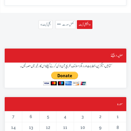
پچھلی آیت »
مکمل سورت
« اگلی آیت
عطیہ دیجئے
کتابیں، میگزین، خطابات اور دیگر اسلامک لٹریچر آن لائن کرنے کیلئے اس کار خیر میں حصہ لیں۔
سورہ
7
6
5
4
3
2
1
14
13
12
11
10
9
8