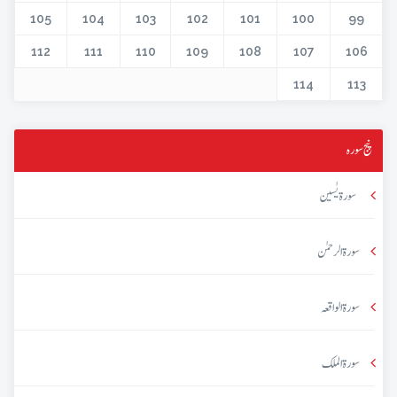
105
104
103
102
101
100
99
112
111
110
109
108
107
106
114
113
پنج سورہ
سورۃ یٰسین
سورۃ الرحمٰن
سورۃ الواقعہ
سورۃ الملک