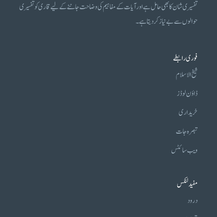
تفسیری شان کا بھی حامل ہے اور آیات کے مفاہیم کی وضاحت جاننے کے لیے قاری کو تفسیری
حوالوں سے بے نیاز کر دیتا ہے۔
فوری رابطے
شیخ الاسلام
ڈاؤن لوڈز
خریداری
تبصرہ جات
ویب سائٹس
مفید لنکس
درود