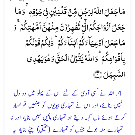
مَا جَعَلَ اللّٰہُ لِرَجُلٍ مِّنۡ قَلۡبَیۡنِ فِیۡ جَوۡفِہٖ ۚ وَ مَا
جَعَلَ اَزۡوَاجَکُمُ الّٰٓیِٴۡ تُظٰہِرُوۡنَ مِنۡہُنَّ اُمَّہٰتِکُمۡ ۚ وَ
مَا جَعَلَ اَدۡعِیَآءَکُمۡ اَبۡنَآءَکُمۡ ؕ ذٰلِکُمۡ قَوۡلُکُمۡ
بِاَفۡوَاہِکُمۡ ؕ وَ اللّٰہُ یَقُوۡلُ الۡحَقَّ وَ ہُوَ یَہۡدِی
السَّبِیۡلَ ﴿۴﴾
4. اللہ نے کسی آدمی کے لئے اس کے پہلو میں دو دل
نہیں بنائے، اور اس نے تمہاری بیویوں کو جنہیں تم ظِہار
کرتے ہوئے ماں کہہ دیتے ہو تمہاری مائیں نہیں بنایا، اور نہ
تمہارے منہ بولے بیٹوں کو تمہارے (حقیقی) بیٹے بنایا، یہ