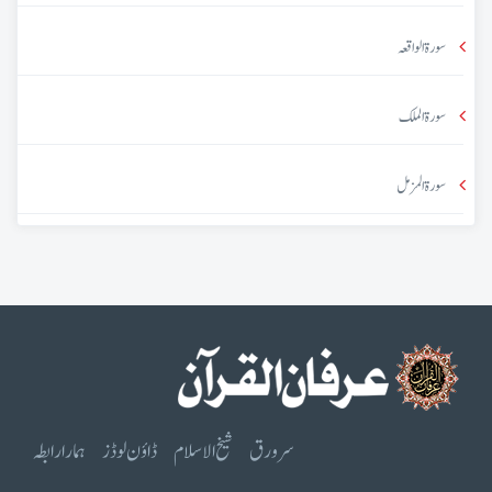
سورۃ الواقعہ
سورۃ الملک
سورۃ المزمل
سرورق
شیخ الاسلام
ڈاؤن لوڈز
ہمارا رابطہ