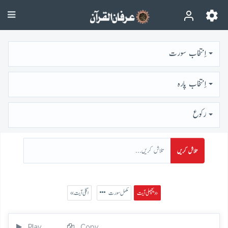
اِنتخاب سورت
اِنتخاب پارہ
رُكوع
تلاش کریں
پچھلی آیت »
مکمل سورت
« اگلی آیت
Play
Copy