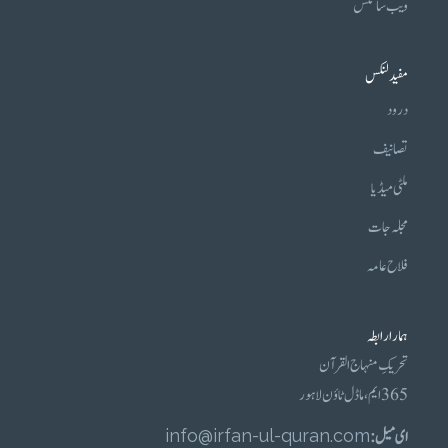
ویب سائٹس
مفید لنکس
درود
تصانیف
ملٹی میڈیا
مجلہ جات
فلاح عامہ
ہمارا رابطہ
تحریکِ منہاج القرآن
365 ایم، ماڈل ٹاؤن لاہور
ای میل :
info@irfan-ul-quran.com