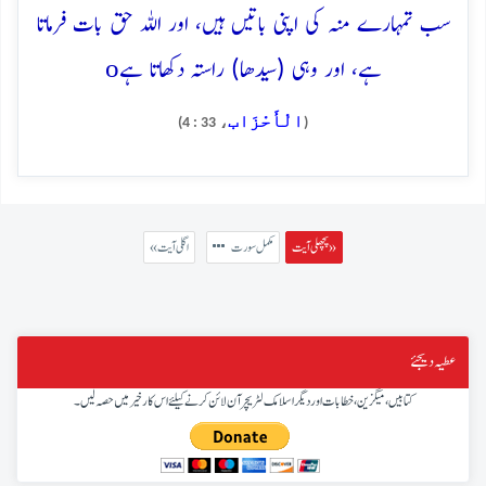
سب تمہارے منہ کی اپنی باتیں ہیں، اور اللہ حق بات فرماتا
o
ہے، اور وہی (سیدھا) راستہ دکھاتا ہے
الْأَحْزَاب
، 33 : 4)
(
پچھلی آیت »
مکمل سورت
« اگلی آیت
عطیہ دیجئے
کتابیں، میگزین، خطابات اور دیگر اسلامک لٹریچر آن لائن کرنے کیلئے اس کار خیر میں حصہ لیں۔