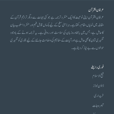
عرفان القرآن
عرفان القرآن اپنی نوعیت کا ایک منفرد ترجمہ ہے جو کئی جہات سے دیگر تراجم قرآن کے
مقابلہ میں نمایاں مقام رکھتا ہے۔ ہر ذہنی سطح کے لیے یکساں قابل فہم اور منفرد اسلوب بیان
کا حامل ہے، جس میں بامحاورہ زبان کی سلاست اور روانی ہے۔ یہ ترجمہ ہونے کے باوجود
تفسیری شان کا بھی حامل ہے اور آیات کے مفاہیم کی وضاحت جاننے کے لیے قاری کو تفسیری
حوالوں سے بے نیاز کر دیتا ہے۔
فوری رابطے
شیخ الاسلام
ڈاؤن لوڈز
خریداری
تبصرہ جات