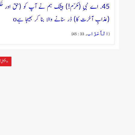
45. اے نبیِ (مکرّم!) بیشک ہم نے آپ کو (حق اور خَل
o
(عذابِ آخرت کا) ڈر سنانے والا بنا کر بھیجا ہے
الْأَحْزَاب
، 33 : 45)
(
پچھلی آیت »