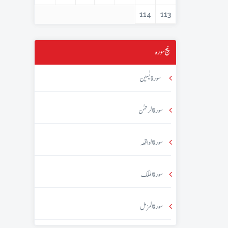
114
113
پنج سورہ
سورۃ یٰسین
سورۃ الرحمٰن
سورۃ الواقعہ
سورۃ الملک
سورۃ المزمل