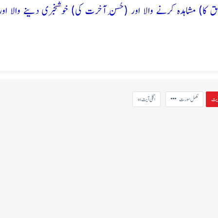
ق کا) مشاہدہ کرنے والا اور (حُسنِ آخرت کی) خوشخبری دینے والا اور
مکمل سورت
« اگلی آیت