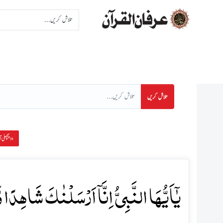
اِنتخاب سورت
اِنتخاب پا
تلاش کریں
پچھلی آیت »
یٰۤاَیُّہَا النَّبِیُّ اِنَّاۤ اَرۡسَلۡنٰکَ شَاہِدًا وَّ