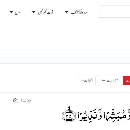
سورہ الْأَحْزَاب
آیت کھولیں
مزید
رہ
رُكوع
مکمل سورت
« اگلی آیت
Copy
 مُبَشِّرًا وَّ نَذِیۡرًا ﴿ۙ۴۵﴾