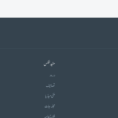
مفید لنکس
درود
تصانیف
ملٹی میڈیا
مجلہ جات
فلاح عامہ