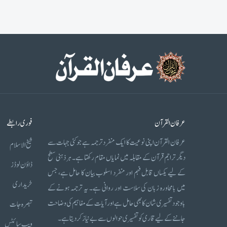
عرفان القرآن
فوری رابطے
عرفان القرآن اپنی نوعیت کا ایک منفرد ترجمہ ہے جو کئی جہات سے
شیخ الاسلام
دیگر تراجم قرآن کے مقابلہ میں نمایاں مقام رکھتا ہے۔ ہر ذہنی سطح
ڈاؤن لوڈز
کے لیے یکساں قابل فہم اور منفرد اسلوب بیان کا حامل ہے، جس
خریداری
میں بامحاورہ زبان کی سلاست اور روانی ہے۔ یہ ترجمہ ہونے کے
باوجود تفسیری شان کا بھی حامل ہے اور آیات کے مفاہیم کی وضاحت
تبصرہ جات
جاننے کے لیے قاری کو تفسیری حوالوں سے بے نیاز کر دیتا ہے۔
ویب سائٹس