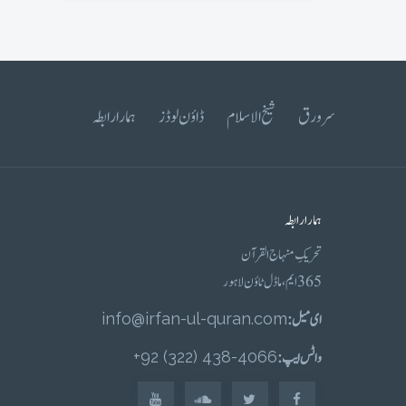
سرورق
شیخ الاسلام
ڈاؤن لوڈز
ہمارا رابطہ
ہمارا رابطہ
تحریکِ منہاج القرآن
365 ایم، ماڈل ٹاؤن لاہور
ای میل :
info@irfan-ul-quran.com
واٹس ایپ :
4066-438 (322) 92+