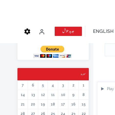
عطیہ دیجئے
جدید تلاش
ENGLISH
کتابیں، میگزین، خطابات اور دیگر اسلامک لٹریچر آن لائن کرنے کیلئے اس کار
خیر میں حصہ لیں۔
سورہ
7
6
5
4
3
2
1
Play
14
13
12
11
10
9
8
21
20
19
18
17
16
15
28
27
26
25
24
23
22