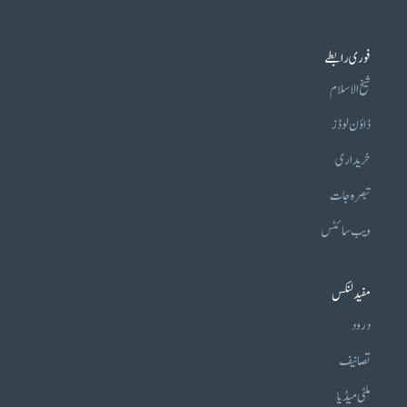
فوری رابطے
شیخ الاسلام
ڈاؤن لوڈز
خریداری
تبصرہ جات
ویب سائٹس
مفید لنکس
درود
تصانیف
ملٹی میڈیا