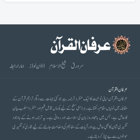
سرورق
شیخ الاسلام
ڈاؤن لوڈز
ہمارا رابطہ
عرفان القرآن
عرفان القرآن اپنی نوعیت کا ایک منفرد ترجمہ ہے جو کئی جہات سے دیگر تراجم قرآن کے
مقابلہ میں نمایاں مقام رکھتا ہے۔ ہر ذہنی سطح کے لیے یکساں قابل فہم اور منفرد اسلوب بیان
کا حامل ہے، جس میں بامحاورہ زبان کی سلاست اور روانی ہے۔ یہ ترجمہ ہونے کے باوجود
تفسیری شان کا بھی حامل ہے اور آیات کے مفاہیم کی وضاحت جاننے کے لیے قاری کو تفسیری
حوالوں سے بے نیاز کر دیتا ہے۔