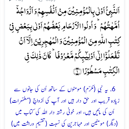
اَلنَّبِیُّ اَوۡلٰی بِالۡمُؤۡمِنِیۡنَ مِنۡ اَنۡفُسِہِمۡ وَ اَزۡوَاجُہٗۤ
اُمَّہٰتُہُمۡ ؕ وَ اُولُوا الۡاَرۡحَامِ بَعۡضُہُمۡ اَوۡلٰی بِبَعۡضٍ فِیۡ
کِتٰبِ اللّٰہِ مِنَ الۡمُؤۡمِنِیۡنَ وَ الۡمُہٰجِرِیۡنَ اِلَّاۤ اَنۡ
تَفۡعَلُوۡۤا اِلٰۤی اَوۡلِیٰٓئِکُمۡ مَّعۡرُوۡفًا ؕ کَانَ ذٰلِکَ فِی
الۡکِتٰبِ مَسۡطُوۡرًا ﴿۶﴾
6. یہ نبیِ (مکرّم) مومنوں کے ساتھ اُن کی جانوں سے
زیادہ قریب اور حق دار ہیں اور آپ کی اَزواجِ (مطہّرات)
اُن کی مائیں ہیں، اور خونی رشتہ دار اللہ کی کتاب میں
(دیگر) مومنین اور مہاجرین کی نسبت (تقسیمِ وراثت میں)