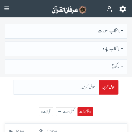
اِنتخاب سورت
اِنتخاب پارہ
رُكوع
تلاش کریں
پچھلی آیت »
مکمل سورت
« اگلی آیت
Play
Copy