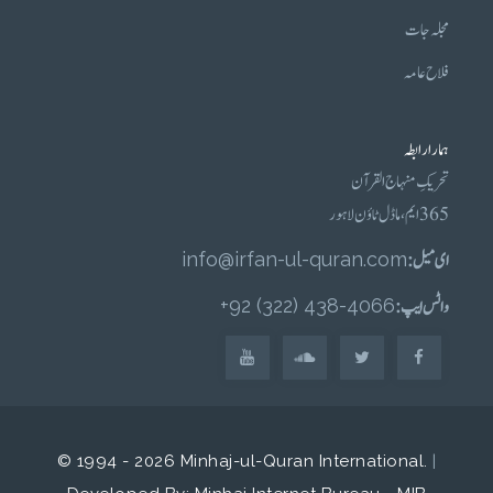
مجلہ جات
فلاح عامہ
ہمارا رابطہ
تحریکِ منہاج القرآن
365 ایم، ماڈل ٹاؤن لاہور
ای میل :
info@irfan-ul-quran.com
واٹس ایپ :
4066-438 (322) 92+
© 1994 - 2026 Minhaj-ul-Quran International.
|