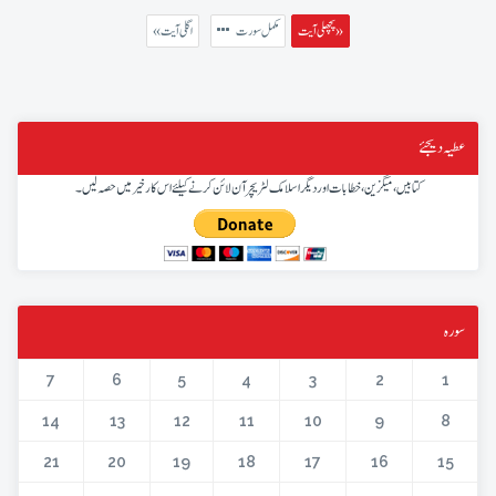
پچھلی آیت »
مکمل سورت
« اگلی آیت
عطیہ دیجئے
کتابیں، میگزین، خطابات اور دیگر اسلامک لٹریچر آن لائن کرنے کیلئے اس کار خیر میں حصہ لیں۔
سورہ
7
6
5
4
3
2
1
14
13
12
11
10
9
8
21
20
19
18
17
16
15