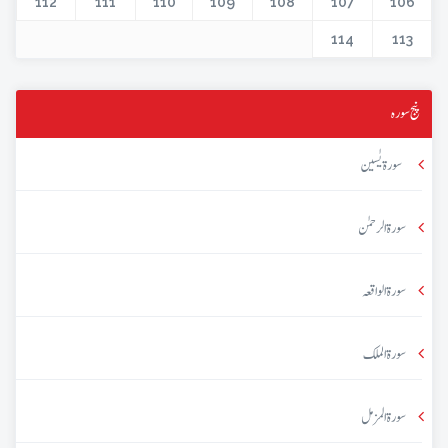
112
111
110
109
108
107
106
114
113
پنج سورہ
سورۃ یٰسین
سورۃ الرحمٰن
سورۃ الواقعہ
سورۃ الملک
سورۃ المزمل