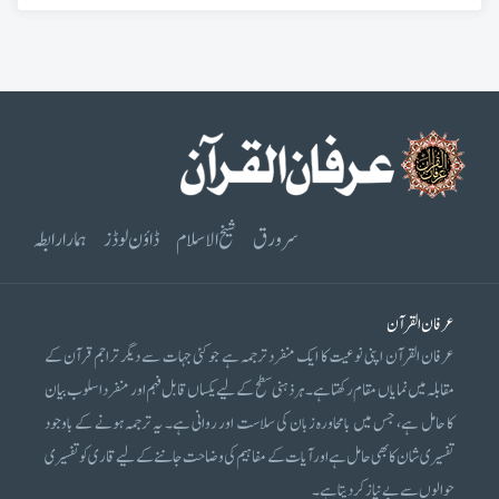
سرورق
شیخ الاسلام
ڈاؤن لوڈز
ہمارا رابطہ
عرفان القرآن
عرفان القرآن اپنی نوعیت کا ایک منفرد ترجمہ ہے جو کئی جہات سے دیگر تراجم قرآن کے
مقابلہ میں نمایاں مقام رکھتا ہے۔ ہر ذہنی سطح کے لیے یکساں قابل فہم اور منفرد اسلوب بیان
کا حامل ہے، جس میں بامحاورہ زبان کی سلاست اور روانی ہے۔ یہ ترجمہ ہونے کے باوجود
تفسیری شان کا بھی حامل ہے اور آیات کے مفاہیم کی وضاحت جاننے کے لیے قاری کو تفسیری
حوالوں سے بے نیاز کر دیتا ہے۔