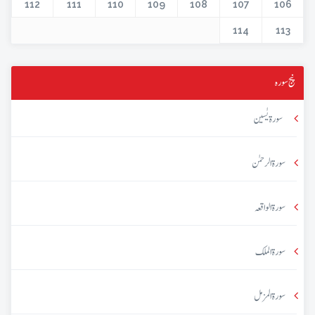
112
111
110
109
108
107
106
114
113
پنج سورہ
سورۃ یٰسین
سورۃ الرحمٰن
سورۃ الواقعہ
سورۃ الملک
سورۃ المزمل