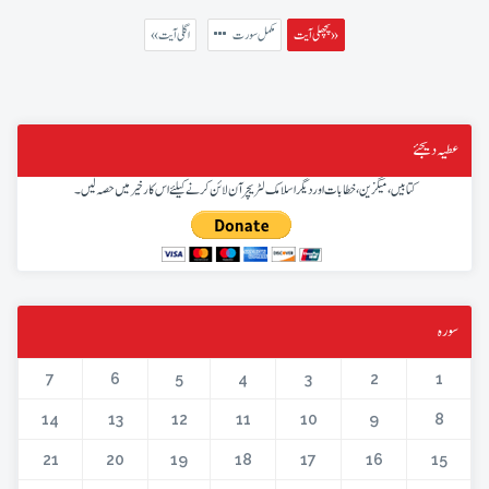
پچھلی آیت »
مکمل سورت
« اگلی آیت
عطیہ دیجئے
کتابیں، میگزین، خطابات اور دیگر اسلامک لٹریچر آن لائن کرنے کیلئے اس کار خیر میں حصہ لیں۔
سورہ
7
6
5
4
3
2
1
14
13
12
11
10
9
8
21
20
19
18
17
16
15