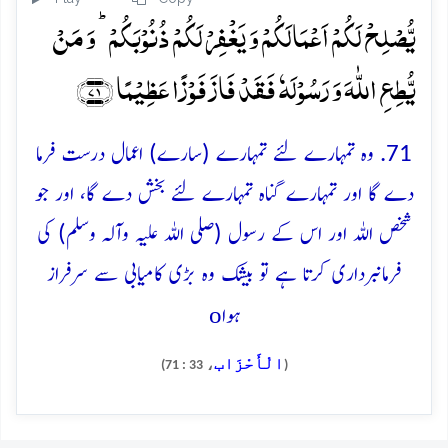
یُّصۡلِحۡ لَکُمۡ اَعۡمَالَکُمۡ وَ یَغۡفِرۡ لَکُمۡ ذُنُوۡبَکُمۡ ؕ وَ مَنۡ
یُّطِعِ اللّٰہَ وَ رَسُوۡلَہٗ فَقَدۡ فَازَ فَوۡزًا عَظِیۡمًا ﴿۷۱﴾
71. وہ تمہارے لئے تمہارے (سارے) اعمال درست فرما
دے گا اور تمہارے گناہ تمہارے لئے بخش دے گا، اور جو
شخص اللہ اور اس کے رسول (صلی اللہ علیہ وآلہ وسلم) کی
فرمانبرداری کرتا ہے تو بیشک وہ بڑی کامیابی سے سرفراز
o
ہوا
الْأَحْزَاب
، 33 : 71)
(