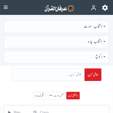
اِنتخاب سورت
اِنتخاب پارہ
رُكوع
تلاش کریں
پچھلی آیت »
مکمل سورت
« اگلی آیت
Play
Copy