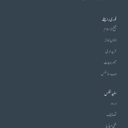
فوری رابطے
شیخ الاسلام
ڈاؤن لوڈز
خریداری
تبصرہ جات
ویب سائٹس
مفید لنکس
درود
تصانیف
ملٹی میڈیا