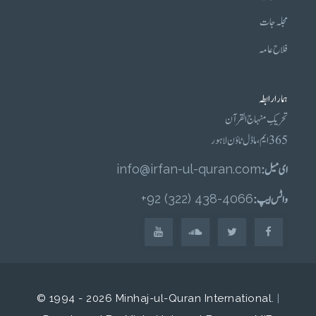
مجلہ جات
فلاح عامہ
ہمارا رابطہ
تحریکِ منہاج القرآن
365 ایم، ماڈل ٹاؤن لاہور
ای میل :
info@irfan-ul-quran.com
واٹس ایپ :
4066-438 (322) 92+
© 1994 - 2026 Minhaj-ul-Quran International.
|