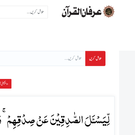
اِنتخاب سورت
اِنتخاب پا
تلاش کریں
پچھلی آیت »
لِّیَسۡـَٔلَ الصّٰدِقِیۡنَ عَنۡ صِدۡقِہِمۡ ۚ وَ اَ