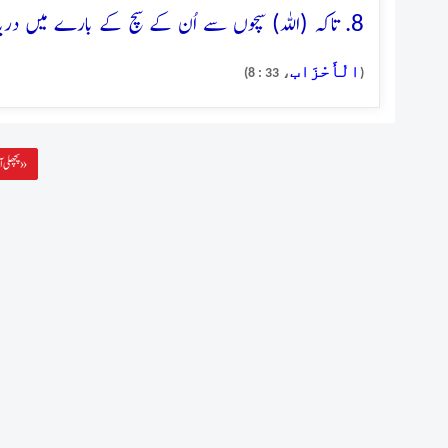
8. تاکہ (اللہ) سچوں سے اُن کے سچ کے بارے میں دریافت فرمائے، اور اس نے کافروں کے لئے دردناک عذاب تیار کر رکھا ہے
الْأَحْزَاب
، 33 : 8)
(
پچھلی آیت »