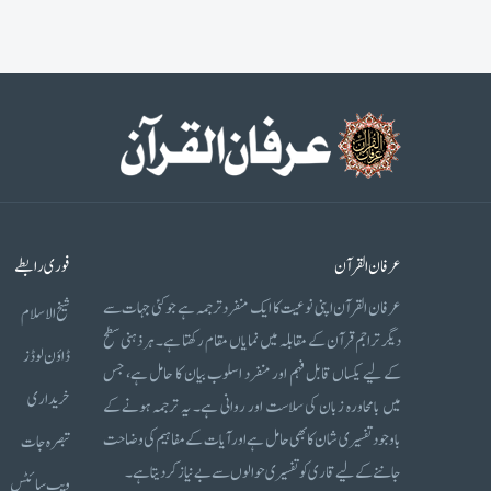
عرفان القرآن
فوری رابطے
عرفان القرآن اپنی نوعیت کا ایک منفرد ترجمہ ہے جو کئی جہات سے
شیخ الاسلام
دیگر تراجم قرآن کے مقابلہ میں نمایاں مقام رکھتا ہے۔ ہر ذہنی سطح
ڈاؤن لوڈز
کے لیے یکساں قابل فہم اور منفرد اسلوب بیان کا حامل ہے، جس
خریداری
میں بامحاورہ زبان کی سلاست اور روانی ہے۔ یہ ترجمہ ہونے کے
باوجود تفسیری شان کا بھی حامل ہے اور آیات کے مفاہیم کی وضاحت
تبصرہ جات
جاننے کے لیے قاری کو تفسیری حوالوں سے بے نیاز کر دیتا ہے۔
ویب سائٹس