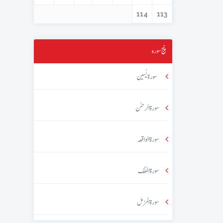
114
113
پنج سورہ
سورۃ یٰسین
سورۃ الرحمٰن
سورۃ الواقعہ
سورۃ الملک
سورۃ المزمل