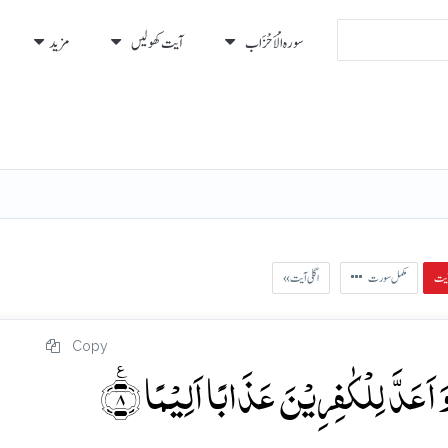
سورہ الْأَحْزَاب
آیت کھولیں
مزید
رہ
رُكوع
مکمل سورت
« اگلی آیت
Copy
عَدَّ لِلۡکٰفِرِیۡنَ عَذَابًا اَلِیۡمًا ٪﴿۸﴾