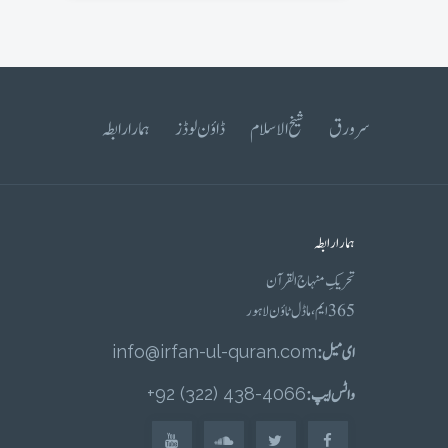
سرورق
شیخ الاسلام
ڈاؤن لوڈز
ہمارا رابطہ
ہمارا رابطہ
تحریکِ منہاج القرآن
365 ایم، ماڈل ٹاؤن لاہور
ای میل :
info@irfan-ul-quran.com
واٹس ایپ :
4066-438 (322) 92+