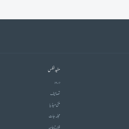
مفید لنکس
درود
تصانیف
ملٹی میڈیا
مجلہ جات
فلاح عامہ