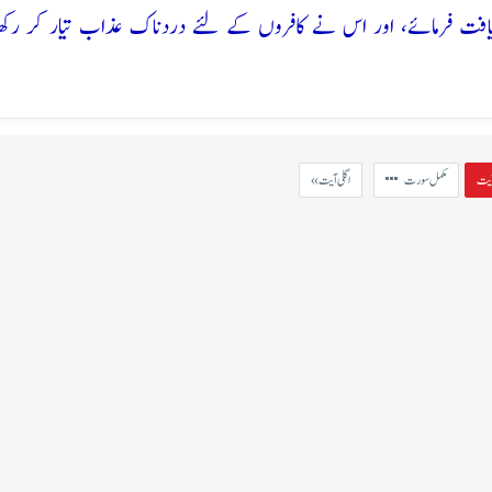
مکمل سورت
« اگلی آیت