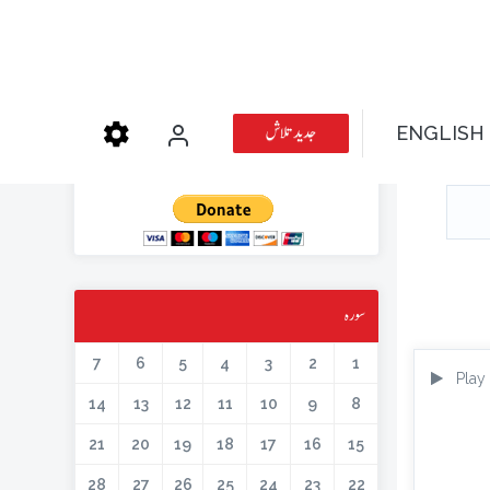
عطیہ دیجئے
جدید تلاش
ENGLISH
کتابیں، میگزین، خطابات اور دیگر اسلامک لٹریچر آن لائن کرنے کیلئے اس کار
خیر میں حصہ لیں۔
سورہ
7
6
5
4
3
2
1
Play
14
13
12
11
10
9
8
21
20
19
18
17
16
15
28
27
26
25
24
23
22