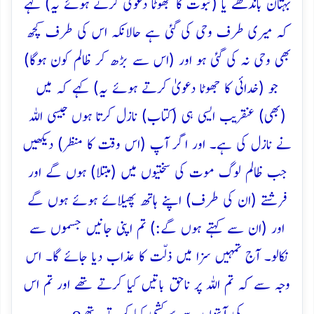
بہتان باندھے یا (نبوت کا جھوٹا دعوٰی کرتے ہوئے یہ) کہے
کہ میری طرف وحی کی گئی ہے حالانکہ اس کی طرف کچھ
بھی وحی نہ کی گئی ہو اور (اس سے بڑھ کر ظالم کون ہوگا)
جو (خدائی کا جھوٹا دعویٰ کرتے ہوئے یہ) کہے کہ میں
(بھی) عنقریب ایسی ہی (کتاب) نازل کرتا ہوں جیسی اللہ
نے نازل کی ہے۔ اور اگر آپ (اس وقت کا منظر) دیکھیں
جب ظالم لوگ موت کی سختیوں میں (مبتلا) ہوں گے اور
فرشتے (ان کی طرف) اپنے ہاتھ پھیلائے ہوئے ہوں گے
اور (ان سے کہتے ہوں گے:) تم اپنی جانیں جسموں سے
نکالو۔ آج تمہیں سزا میں ذلّت کا عذاب دیا جائے گا۔ اس
وجہ سے کہ تم اللہ پر ناحق باتیں کیا کرتے تھے اور تم اس
o