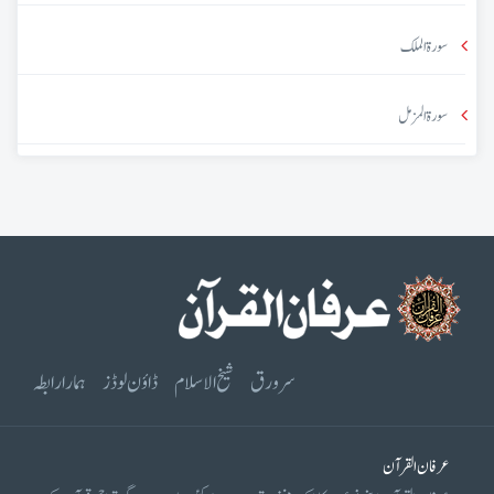
سورۃ الملک
سورۃ المزمل
سرورق
شیخ الاسلام
ڈاؤن لوڈز
ہمارا رابطہ
عرفان القرآن