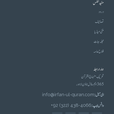
مفید لنکس
درود
تصانیف
ملٹی میڈیا
مجلہ جات
فلاح عامہ
ہمارا رابطہ
تحریکِ منہاج القرآن
365 ایم، ماڈل ٹاؤن لاہور
ای میل :
info@irfan-ul-quran.com
واٹس ایپ :
4066-438 (322) 92+