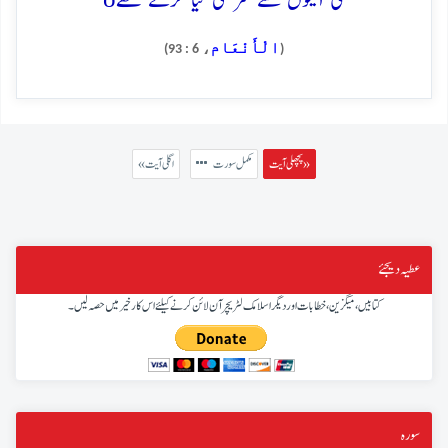
کی آیتوں سے سرکشی کیا کرتے تھے
الْأَنْعَام
، 6 : 93)
(
پچھلی آیت »
مکمل سورت
« اگلی آیت
عطیہ دیجئے
کتابیں، میگزین، خطابات اور دیگر اسلامک لٹریچر آن لائن کرنے کیلئے اس کار خیر میں حصہ لیں۔
سورہ