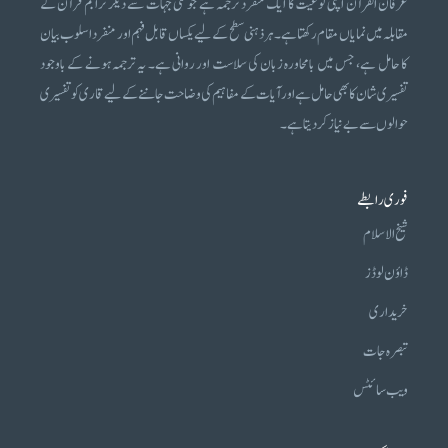
عرفان القرآن اپنی نوعیت کا ایک منفرد ترجمہ ہے جو کئی جہات سے دیگر تراجم قرآن کے
مقابلہ میں نمایاں مقام رکھتا ہے۔ ہر ذہنی سطح کے لیے یکساں قابل فہم اور منفرد اسلوب بیان
کا حامل ہے، جس میں بامحاورہ زبان کی سلاست اور روانی ہے۔ یہ ترجمہ ہونے کے باوجود
تفسیری شان کا بھی حامل ہے اور آیات کے مفاہیم کی وضاحت جاننے کے لیے قاری کو تفسیری
حوالوں سے بے نیاز کر دیتا ہے۔
فوری رابطے
شیخ الاسلام
ڈاؤن لوڈز
خریداری
تبصرہ جات
ویب سائٹس