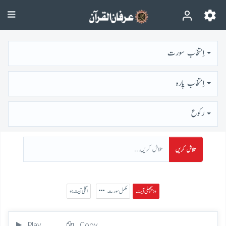
اِنتخاب سورت
اِنتخاب پارہ
رُكوع
تلاش کریں
پچھلی آیت »
مکمل سورت
« اگلی آیت
Play
Copy