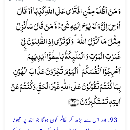
وَ مَنۡ اَظۡلَمُ مِمَّنِ افۡتَرٰی عَلَی اللّٰہِ کَذِبًا اَوۡ قَالَ
اُوۡحِیَ اِلَیَّ وَ لَمۡ یُوۡحَ اِلَیۡہِ شَیۡءٌ وَّ مَنۡ قَالَ سَاُنۡزِلُ
مِثۡلَ مَاۤ اَنۡزَلَ اللّٰہُ ؕ وَ لَوۡ تَرٰۤی اِذِ الظّٰلِمُوۡنَ فِیۡ
غَمَرٰتِ الۡمَوۡتِ وَ الۡمَلٰٓئِکَۃُ بَاسِطُوۡۤا اَیۡدِیۡہِمۡ ۚ
اَخۡرِجُوۡۤا اَنۡفُسَکُمۡ ؕ اَلۡیَوۡمَ تُجۡزَوۡنَ عَذَابَ الۡہُوۡنِ
بِمَا کُنۡتُمۡ تَقُوۡلُوۡنَ عَلَی اللّٰہِ غَیۡرَ الۡحَقِّ وَ کُنۡتُمۡ عَنۡ
اٰیٰتِہٖ تَسۡتَکۡبِرُوۡنَ ﴿۹۳﴾
93. اور اس سے بڑھ کر ظالم کون ہوگا جو اللہ پر جھوٹا