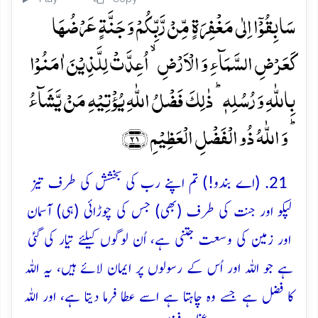
سَابِقُوۡۤا اِلٰی مَغۡفِرَۃٍ مِّنۡ رَّبِّکُمۡ وَ جَنَّۃٍ عَرۡضُہَا
کَعَرۡضِ السَّمَآءِ وَ الۡاَرۡضِ ۙ اُعِدَّتۡ لِلَّذِیۡنَ اٰمَنُوۡا
بِاللّٰہِ وَ رُسُلِہٖ ؕ ذٰلِکَ فَضۡلُ اللّٰہِ یُؤۡتِیۡہِ مَنۡ یَّشَآءُ
ؕ وَ اللّٰہُ ذُو الۡفَضۡلِ الۡعَظِیۡمِ ﴿۲۱﴾
21. (اے بندو!) تم اپنے رب کی بخشش کی طرف تیز
لپکو اور جنت کی طرف (بھی) جس کی چوڑائی (ہی) آسمان
اور زمین کی وسعت جتنی ہے، اُن لوگوں کیلئے تیار کی گئی
ہے جو اللہ اور اُس کے رسولوں پر ایمان لائے ہیں، یہ اللہ
کا فضل ہے جسے وہ چاہتا ہے اسے عطا فرما دیتا ہے، اور اللہ