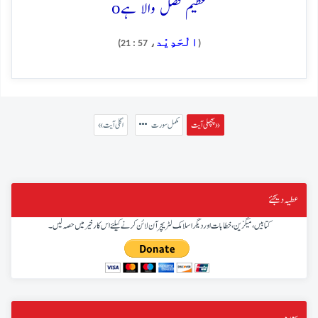
o
عظیم فضل والا ہے
الْحَدِيْد
، 57 : 21)
(
پچھلی آیت »
مکمل سورت
« اگلی آیت
عطیہ دیجئے
کتابیں، میگزین، خطابات اور دیگر اسلامک لٹریچر آن لائن کرنے کیلئے اس کار خیر میں حصہ لیں۔
سورہ