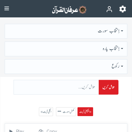
اِنتخاب سورت
اِنتخاب پارہ
رُكوع
تلاش کریں
پچھلی آیت »
مکمل سورت
« اگلی آیت
Play
Copy