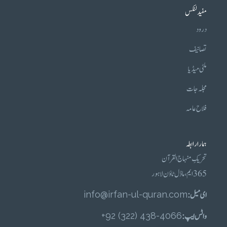
مفید لنکس
درود
تصانیف
ملٹی میڈیا
مجلہ جات
فلاح عامہ
ہمارا رابطہ
تحریکِ منہاج القرآن
365 ایم، ماڈل ٹاؤن لاہور
ای میل :
info@irfan-ul-quran.com
واٹس ایپ :
4066-438 (322) 92+