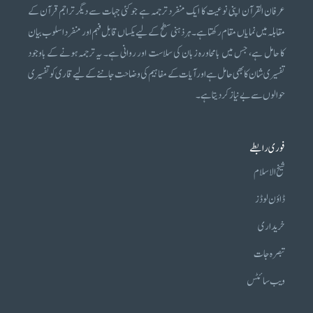
عرفان القرآن اپنی نوعیت کا ایک منفرد ترجمہ ہے جو کئی جہات سے دیگر تراجم قرآن کے
مقابلہ میں نمایاں مقام رکھتا ہے۔ ہر ذہنی سطح کے لیے یکساں قابل فہم اور منفرد اسلوب بیان
کا حامل ہے، جس میں بامحاورہ زبان کی سلاست اور روانی ہے۔ یہ ترجمہ ہونے کے باوجود
تفسیری شان کا بھی حامل ہے اور آیات کے مفاہیم کی وضاحت جاننے کے لیے قاری کو تفسیری
حوالوں سے بے نیاز کر دیتا ہے۔
فوری رابطے
شیخ الاسلام
ڈاؤن لوڈز
خریداری
تبصرہ جات
ویب سائٹس