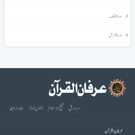
سورۃ الملک
سورۃ المزمل
سرورق
شیخ الاسلام
ڈاؤن لوڈز
ہمارا رابطہ
عرفان القرآن