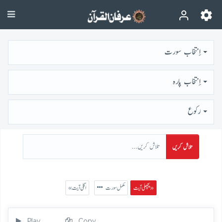
اِنتخاب سورت
اِنتخاب پارہ
رُكوع
تلاش کریں
پچھلی آیت »
مکمل سورت
« اگلی آیت
Play
Copy