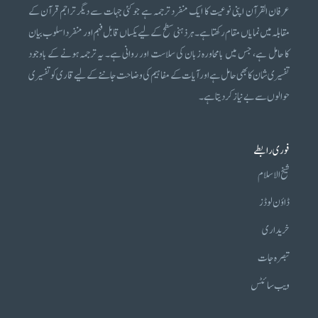
عرفان القرآن اپنی نوعیت کا ایک منفرد ترجمہ ہے جو کئی جہات سے دیگر تراجم قرآن کے
مقابلہ میں نمایاں مقام رکھتا ہے۔ ہر ذہنی سطح کے لیے یکساں قابل فہم اور منفرد اسلوب بیان
کا حامل ہے، جس میں بامحاورہ زبان کی سلاست اور روانی ہے۔ یہ ترجمہ ہونے کے باوجود
تفسیری شان کا بھی حامل ہے اور آیات کے مفاہیم کی وضاحت جاننے کے لیے قاری کو تفسیری
حوالوں سے بے نیاز کر دیتا ہے۔
فوری رابطے
شیخ الاسلام
ڈاؤن لوڈز
خریداری
تبصرہ جات
ویب سائٹس