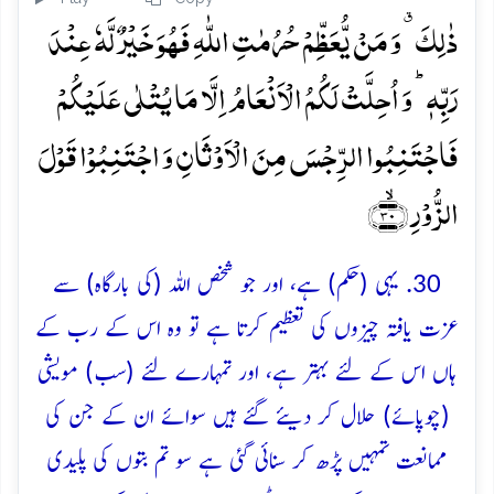
ذٰلِکَ ٭ وَ مَنۡ یُّعَظِّمۡ حُرُمٰتِ اللّٰہِ فَہُوَ خَیۡرٌ لَّہٗ عِنۡدَ
رَبِّہٖ ؕ وَ اُحِلَّتۡ لَکُمُ الۡاَنۡعَامُ اِلَّا مَا یُتۡلٰی عَلَیۡکُمۡ
فَاجۡتَنِبُوا الرِّجۡسَ مِنَ الۡاَوۡثَانِ وَ اجۡتَنِبُوۡا قَوۡلَ
الزُّوۡرِ ﴿ۙ۳۰﴾
30. یہی (حکم) ہے، اور جو شخص اللہ (کی بارگاہ) سے
عزت یافتہ چیزوں کی تعظیم کرتا ہے تو وہ اس کے رب کے
ہاں اس کے لئے بہتر ہے، اور تمہارے لئے (سب) مویشی
(چوپائے) حلال کر دیئے گئے ہیں سوائے ان کے جن کی
ممانعت تمہیں پڑھ کر سنائی گئی ہے سو تم بتوں کی پلیدی