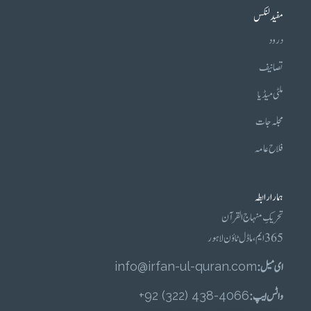
مفید لنکس
درود
تصانیف
ملٹی میڈیا
مجلہ جات
فلاح عامہ
ہمارا رابطہ
تحریکِ منہاج القرآن
365 ایم، ماڈل ٹاؤن لاہور
ای میل :
info@irfan-ul-quran.com
واٹس ایپ :
4066-438 (322) 92+