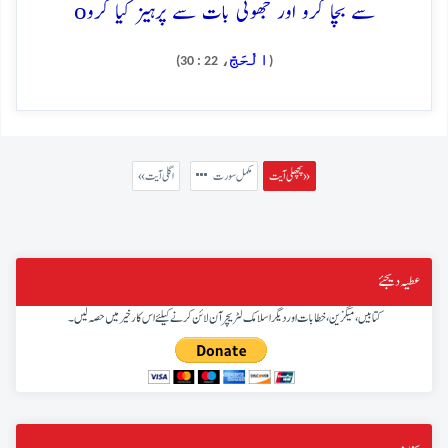
o
سے بچا کرو اور جھوٹی بات سے پرہیز کیا کرو
الْحَجّ
، 22 : 30)
(
پچھلی آیت »
مکمل سورت
« اگلی آیت
عطیہ دیجئے
کتابیں، میگزین، خطابات اور دیگر اسلامک لٹریچر آن لائن کرنے کیلئے اس کار خیر میں حصہ لیں۔
سورہ