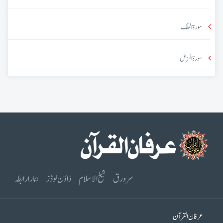
سورۃ الملک
سورۃ المزمل
سرورق
شیخ الاسلام
ڈاؤن لوڈز
ہمارا رابطہ
عرفان القرآن