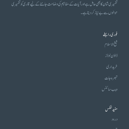
تفسیری شان کا بھی حامل ہے اور آیات کے مفاہیم کی وضاحت جاننے کے لیے قاری کو تفسیری
حوالوں سے بے نیاز کر دیتا ہے۔
فوری رابطے
شیخ الاسلام
ڈاؤن لوڈز
خریداری
تبصرہ جات
ویب سائٹس
مفید لنکس
درود