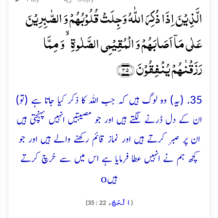
الَّذِیۡنَ اِذَا ذُکِرَ اللّٰہُ وَجِلَتۡ قُلُوۡبُہُمۡ وَ الصّٰبِرِیۡنَ
عَلٰی مَاۤ اَصَابَہُمۡ وَ الۡمُقِیۡمِی الصَّلٰوۃِ ۙ وَ مِمَّا
رَزَقۡنٰہُمۡ یُنۡفِقُوۡنَ ﴿۳۵﴾
35. (یہ) وہ لوگ ہیں کہ جب اللہ کا ذکر کیا جاتا ہے (تو)
ان کے دل ڈرنے لگتے ہیں اور جو مصیبتیں انہیں پہنچتی ہیں
ان پر صبر کرتے ہیں اور نماز قائم رکھنے والے ہیں اور جو
کچھ ہم نے انہیں عطا فرمایا ہے اس میں سے خرچ کرتے
o
ہیں
الْحَجّ
، 22 : 35)
(