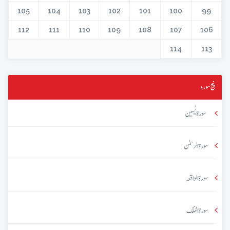
105
104
103
102
101
100
99
112
111
110
109
108
107
106
114
113
پنج سورہ
سورۃ یٰسین
سورۃ الرحمٰن
سورۃ الواقعہ
سورۃ الملک