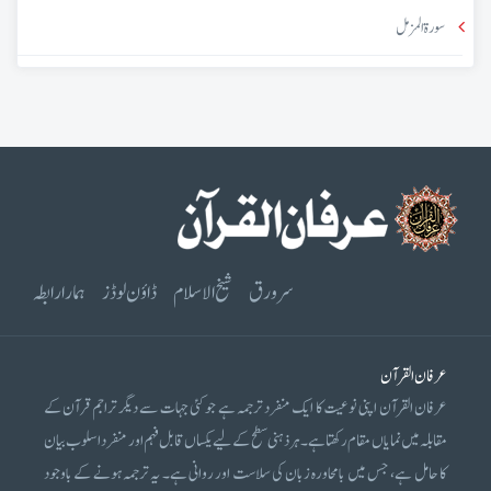
سورۃ المزمل
سرورق
شیخ الاسلام
ڈاؤن لوڈز
ہمارا رابطہ
عرفان القرآن
عرفان القرآن اپنی نوعیت کا ایک منفرد ترجمہ ہے جو کئی جہات سے دیگر تراجم قرآن کے
مقابلہ میں نمایاں مقام رکھتا ہے۔ ہر ذہنی سطح کے لیے یکساں قابل فہم اور منفرد اسلوب بیان
کا حامل ہے، جس میں بامحاورہ زبان کی سلاست اور روانی ہے۔ یہ ترجمہ ہونے کے باوجود