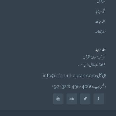
تصانیف
ملٹی میڈیا
مجلہ جات
فلاح عامہ
ہمارا رابطہ
تحریکِ منہاج القرآن
365 ایم، ماڈل ٹاؤن لاہور
ای میل :
info@irfan-ul-quran.com
واٹس ایپ :
4066-438 (322) 92+