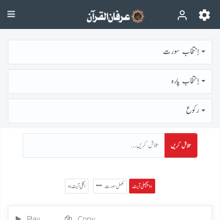
اِنتخاب سورت
اِنتخاب پارہ
رُكوع
تلاش کریں
پچھلی آیت »
مکمل سورت
« اگلی آیت
Play
Copy