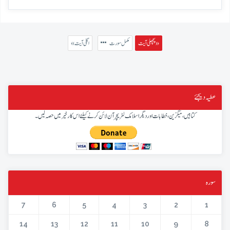
پچھلی آیت »
مکمل سورت
« اگلی آیت
عطیہ دیجئے
کتابیں، میگزین، خطابات اور دیگر اسلامک لٹریچر آن لائن کرنے کیلئے اس کار خیر میں حصہ لیں۔
سورہ
7
6
5
4
3
2
1
14
13
12
11
10
9
8