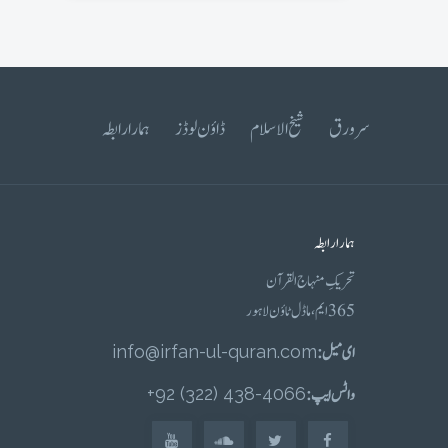
سرورق
شیخ الاسلام
ڈاؤن لوڈز
ہمارا رابطہ
ہمارا رابطہ
تحریکِ منہاج القرآن
365 ایم، ماڈل ٹاؤن لاہور
ای میل :
info@irfan-ul-quran.com
واٹس ایپ :
4066-438 (322) 92+