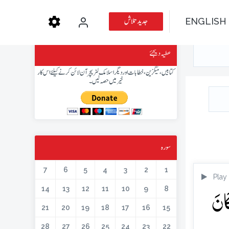
جدید تلاش
ENGLISH
عطیہ دیجئے
کتابیں، میگزین، خطابات اور دیگر اسلامک لٹریچر آن لائن کرنے کیلئے اس کار
خیر میں حصہ لیں۔
سورہ
7
6
5
4
3
2
1
Play
َانَ
14
13
12
11
10
9
8
21
20
19
18
17
16
15
28
27
26
25
24
23
22