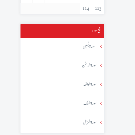
114
113
پنج سورہ
سورۃ یٰسین
سورۃ الرحمٰن
سورۃ الواقعہ
سورۃ الملک
سورۃ المزمل