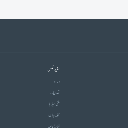
مفید لنکس
درود
تصانیف
ملٹی میڈیا
مجلہ جات
فلاح عامہ