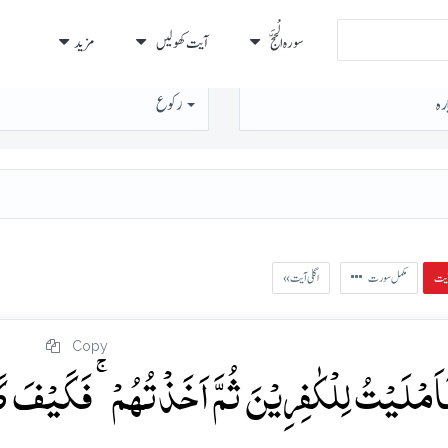
سورہ الْحَجّ
آیت کھولیں
مزید
رہ
رُكوع
مکمل سورت
« اگلی آیت
Copy
َمۡلَیۡتُ لِلۡکٰفِرِیۡنَ ثُمَّ اَخَذۡتُہُمۡ ۚ فَکَیۡفَ ک