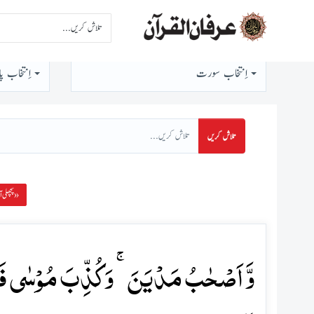
اِنتخاب سورت
اِنتخاب پا
تلاش کریں
پچھلی آیت »
وَّ اَصۡحٰبُ مَدۡیَنَ ۚ وَ کُذِّبَ مُوۡسٰی فَا