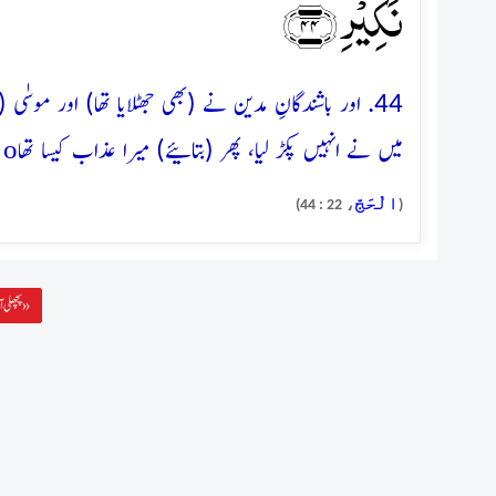
نَکِیۡرِ ﴿۴۴﴾
44. اور باشندگانِ مدین نے (بھی جھٹلایا تھا) اور موسٰی
o
میں نے انہیں پکڑ لیا، پھر (بتائیے) میرا عذاب کیسا تھا
الْحَجّ
، 22 : 44)
(
پچھلی آیت »