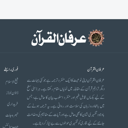
عرفان القرآن
فوری رابطے
عرفان القرآن اپنی نوعیت کا ایک منفرد ترجمہ ہے جو کئی جہات سے
شیخ الاسلام
دیگر تراجم قرآن کے مقابلہ میں نمایاں مقام رکھتا ہے۔ ہر ذہنی سطح
ڈاؤن لوڈز
کے لیے یکساں قابل فہم اور منفرد اسلوب بیان کا حامل ہے، جس
خریداری
میں بامحاورہ زبان کی سلاست اور روانی ہے۔ یہ ترجمہ ہونے کے
باوجود تفسیری شان کا بھی حامل ہے اور آیات کے مفاہیم کی وضاحت
تبصرہ جات
جاننے کے لیے قاری کو تفسیری حوالوں سے بے نیاز کر دیتا ہے۔
ویب سائٹس