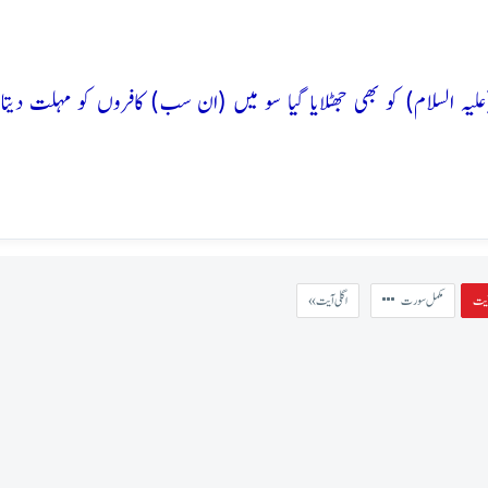
 (علیہ السلام) کو بھی جھٹلایا گیا سو میں (ان سب) کافروں کو مہلت دیتا ر
مکمل سورت
« اگلی آیت