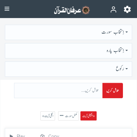
اِنتخاب سورت
اِنتخاب پارہ
رُكوع
تلاش کریں
پچھلی آیت »
مکمل سورت
« اگلی آیت
Play
Copy