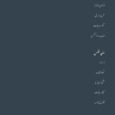
ڈاؤن لوڈز
خریداری
تبصرہ جات
ویب سائٹس
مفید لنکس
درود
تصانیف
ملٹی میڈیا
مجلہ جات
فلاح عامہ