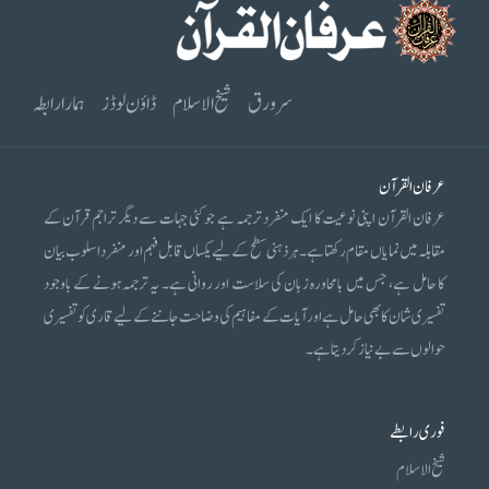
سرورق
شیخ الاسلام
ڈاؤن لوڈز
ہمارا رابطہ
عرفان القرآن
عرفان القرآن اپنی نوعیت کا ایک منفرد ترجمہ ہے جو کئی جہات سے دیگر تراجم قرآن کے
مقابلہ میں نمایاں مقام رکھتا ہے۔ ہر ذہنی سطح کے لیے یکساں قابل فہم اور منفرد اسلوب بیان
کا حامل ہے، جس میں بامحاورہ زبان کی سلاست اور روانی ہے۔ یہ ترجمہ ہونے کے باوجود
تفسیری شان کا بھی حامل ہے اور آیات کے مفاہیم کی وضاحت جاننے کے لیے قاری کو تفسیری
حوالوں سے بے نیاز کر دیتا ہے۔
فوری رابطے
شیخ الاسلام