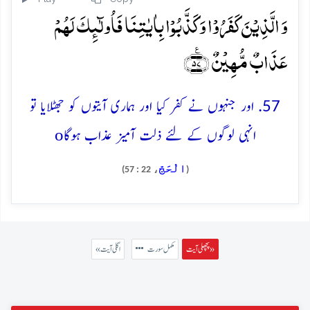
وَ الَّذِیۡنَ کَفَرُوۡا وَ کَذَّبُوۡا بِاٰیٰتِنَا فَاُولٰٓئِکَ لَہُمۡ
عَذَابٌ مُّہِیۡنٌ ﴿٪۵۷﴾
57. اور جنہوں نے کفر کیا اور ہماری آیتوں کو جھٹلایا تو
o
انہی لوگوں کے لئے ذلت آمیز عذاب ہوگا
الْحَجّ
، 22 : 57)
(
پچھلی آیت »
مکمل سورت
« اگلی آیت