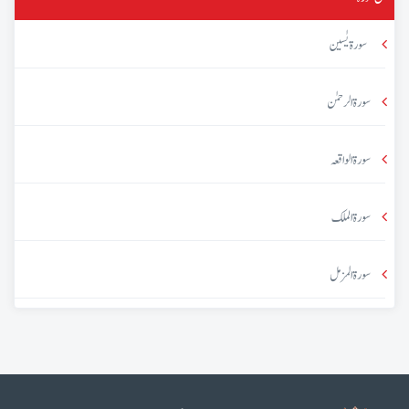
سورۃ یٰسین
سورۃ الرحمٰن
سورۃ الواقعہ
سورۃ الملک
سورۃ المزمل