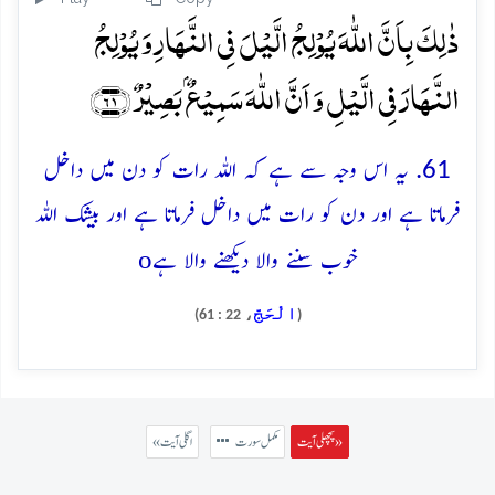
ذٰلِکَ بِاَنَّ اللّٰہَ یُوۡلِجُ الَّیۡلَ فِی النَّہَارِ وَ یُوۡلِجُ
النَّہَارَ فِی الَّیۡلِ وَ اَنَّ اللّٰہَ سَمِیۡعٌۢ بَصِیۡرٌ ﴿۶۱﴾
61. یہ اس وجہ سے ہے کہ اللہ رات کو دن میں داخل
فرماتا ہے اور دن کو رات میں داخل فرماتا ہے اور بیشک اللہ
o
خوب سننے والا دیکھنے والا ہے
الْحَجّ
، 22 : 61)
(
پچھلی آیت »
مکمل سورت
« اگلی آیت