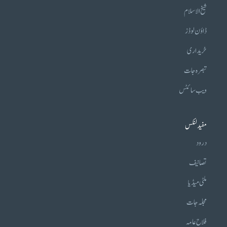
شیخ الاسلام
ڈاؤن لوڈز
خریداری
تبصرہ جات
ویب سائٹس
مفید لنکس
درود
تصانیف
ملٹی میڈیا
مجلہ جات
فلاح عامہ