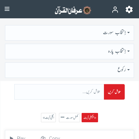
اِنتخاب سورت
اِنتخاب پارہ
رُكوع
تلاش کریں
پچھلی آیت »
مکمل سورت
« اگلی آیت
Play
Copy