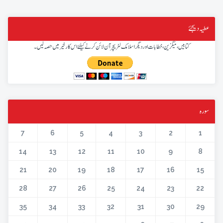
عطیہ دیجئے
کتابیں، میگزین، خطابات اور دیگر اسلامک لٹریچر آن لائن کرنے کیلئے اس کار خیر میں حصہ لیں۔
سورہ
7
6
5
4
3
2
1
14
13
12
11
10
9
8
21
20
19
18
17
16
15
28
27
26
25
24
23
22
35
34
33
32
31
30
29