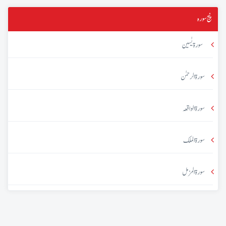
پنج سورہ
سورۃ یٰسین
سورۃ الرحمٰن
سورۃ الواقعہ
سورۃ الملک
سورۃ المزمل