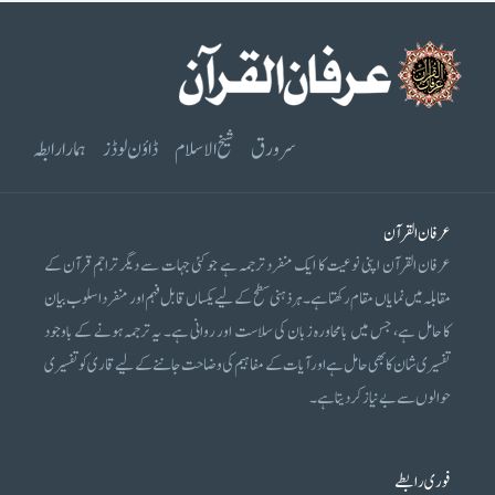
سرورق
شیخ الاسلام
ڈاؤن لوڈز
ہمارا رابطہ
عرفان القرآن
عرفان القرآن اپنی نوعیت کا ایک منفرد ترجمہ ہے جو کئی جہات سے دیگر تراجم قرآن کے
مقابلہ میں نمایاں مقام رکھتا ہے۔ ہر ذہنی سطح کے لیے یکساں قابل فہم اور منفرد اسلوب بیان
کا حامل ہے، جس میں بامحاورہ زبان کی سلاست اور روانی ہے۔ یہ ترجمہ ہونے کے باوجود
تفسیری شان کا بھی حامل ہے اور آیات کے مفاہیم کی وضاحت جاننے کے لیے قاری کو تفسیری
حوالوں سے بے نیاز کر دیتا ہے۔
فوری رابطے