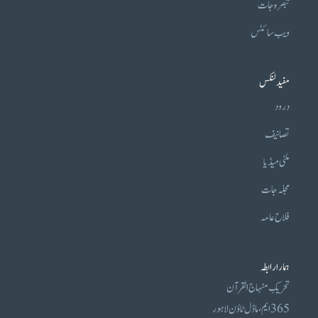
تبصرہ جات
ویب سائٹس
مفید لنکس
درود
تصانیف
ملٹی میڈیا
مجلہ جات
فلاح عامہ
ہمارا رابطہ
تحریکِ منہاج القرآن
365 ایم، ماڈل ٹاؤن لاہور