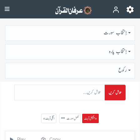
اِنتخاب سورت
اِنتخاب پارہ
رُكوع
تلاش کریں
پچھلی آیت »
مکمل سورت
« اگلی آیت
Play
Copy