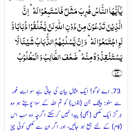
یٰۤاَیُّہَا النَّاسُ ضُرِبَ مَثَلٌ فَاسۡتَمِعُوۡا لَہٗ ؕ اِنَّ
الَّذِیۡنَ تَدۡعُوۡنَ مِنۡ دُوۡنِ اللّٰہِ لَنۡ یَّخۡلُقُوۡا ذُبَابًا وَّ
لَوِ اجۡتَمَعُوۡا لَہٗ ؕ وَ اِنۡ یَّسۡلُبۡہُمُ الذُّبَابُ شَیۡئًا لَّا
یَسۡتَنۡقِذُوۡہُ مِنۡہُ ؕ ضَعُفَ الطَّالِبُ وَ الۡمَطۡلُوۡبُ
﴿۷۳﴾
73. اے لوگو! ایک مثال بیان کی جاتی ہے سو اسے غور
سے سنو: بیشک جن (بتوں) کو تم اللہ کے سوا پوجتے ہو وہ
ہرگز ایک مکھی (بھی) پیدا نہیں کرسکتے اگرچہ وہ سب اس
(کام) کے لئے جمع ہو جائیں، اور اگر ان سے مکھی کوئی چیز