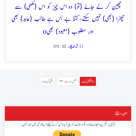
چھین کر لے جائے (تو) وہ اس چیز کو اس (مکھی) سے
چھڑا (بھی) نہیں سکتے، کتنا بے بس ہے طالب (عابد) بھی
o
اور مطلوب (معبود) بھی
الْحَجّ
، 22 : 73)
(
پچھلی آیت »
مکمل سورت
« اگلی آیت
عطیہ دیجئے
کتابیں، میگزین، خطابات اور دیگر اسلامک لٹریچر آن لائن کرنے کیلئے اس کار خیر میں حصہ لیں۔