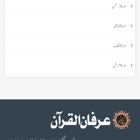
سورۃ الرحمٰن
سورۃ الواقعہ
سورۃ الملک
سورۃ المزمل