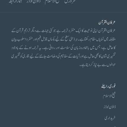
سرورق
شیخ الاسلام
ڈاؤن لوڈز
ہمارا رابطہ
عرفان القرآن
عرفان القرآن اپنی نوعیت کا ایک منفرد ترجمہ ہے جو کئی جہات سے دیگر تراجم قرآن کے
مقابلہ میں نمایاں مقام رکھتا ہے۔ ہر ذہنی سطح کے لیے یکساں قابل فہم اور منفرد اسلوب بیان
کا حامل ہے، جس میں بامحاورہ زبان کی سلاست اور روانی ہے۔ یہ ترجمہ ہونے کے باوجود
تفسیری شان کا بھی حامل ہے اور آیات کے مفاہیم کی وضاحت جاننے کے لیے قاری کو تفسیری
حوالوں سے بے نیاز کر دیتا ہے۔
فوری رابطے
شیخ الاسلام
ڈاؤن لوڈز
خریداری