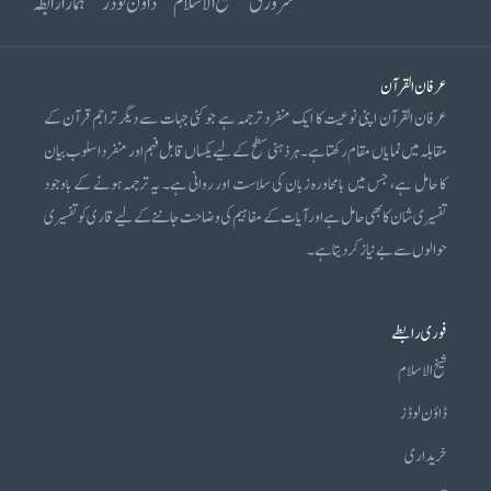
سرورق
شیخ الاسلام
ڈاؤن لوڈز
ہمارا رابطہ
عرفان القرآن
عرفان القرآن اپنی نوعیت کا ایک منفرد ترجمہ ہے جو کئی جہات سے دیگر تراجم قرآن کے
مقابلہ میں نمایاں مقام رکھتا ہے۔ ہر ذہنی سطح کے لیے یکساں قابل فہم اور منفرد اسلوب بیان
کا حامل ہے، جس میں بامحاورہ زبان کی سلاست اور روانی ہے۔ یہ ترجمہ ہونے کے باوجود
تفسیری شان کا بھی حامل ہے اور آیات کے مفاہیم کی وضاحت جاننے کے لیے قاری کو تفسیری
حوالوں سے بے نیاز کر دیتا ہے۔
فوری رابطے
شیخ الاسلام
ڈاؤن لوڈز
خریداری