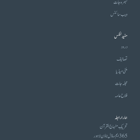
تبصرہ جات
ویب سائٹس
مفید لنکس
درود
تصانیف
ملٹی میڈیا
مجلہ جات
فلاح عامہ
ہمارا رابطہ
تحریکِ منہاج القرآن
365 ایم، ماڈل ٹاؤن لاہور