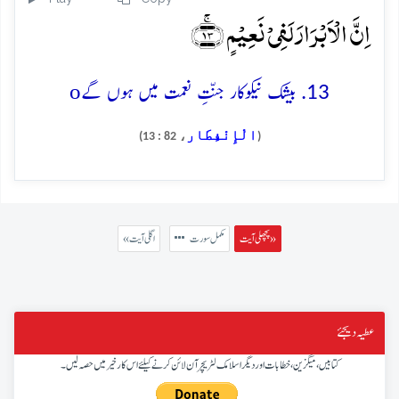
اِنَّ الۡاَبۡرَارَ لَفِیۡ نَعِیۡمٍ ﴿ۚ۱۳﴾
o
13. بیشک نیکوکار جنّتِ نعمت میں ہوں گے
الْإِنْفِطَار
، 82 : 13)
(
پچھلی آیت »
مکمل سورت
« اگلی آیت
عطیہ دیجئے
کتابیں، میگزین، خطابات اور دیگر اسلامک لٹریچر آن لائن کرنے کیلئے اس کار خیر میں حصہ لیں۔