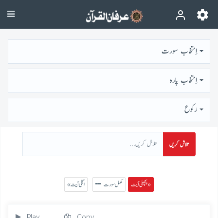
اِنتخاب سورت
اِنتخاب پارہ
رُكوع
تلاش کریں
پچھلی آیت »
مکمل سورت
« اگلی آیت
Play
Copy