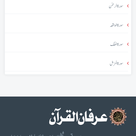
سورۃ الرحمٰن
سورۃ الواقعہ
سورۃ الملک
سورۃ المزمل