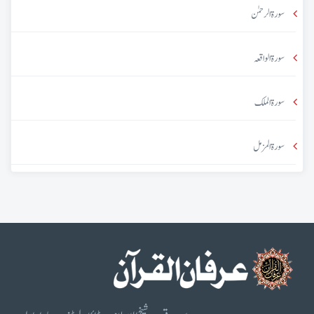
سورۃ الرحمٰن
سورۃ الواقعہ
سورۃ الملک
سورۃ المزمل