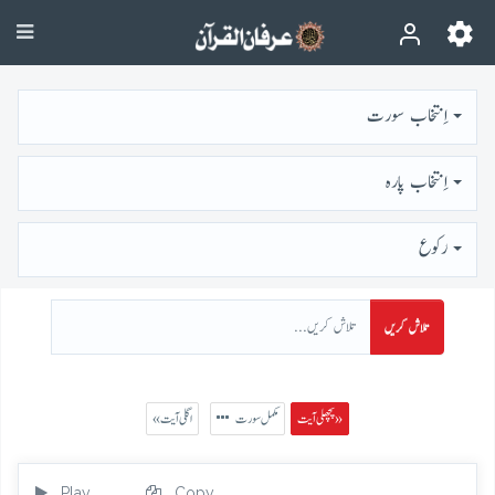
اِنتخاب سورت
اِنتخاب پارہ
رُكوع
تلاش کریں
پچھلی آیت »
مکمل سورت
« اگلی آیت
Play
Copy