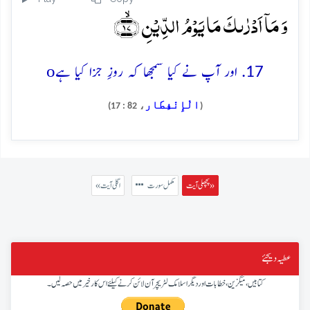
وَ مَاۤ اَدۡرٰىکَ مَا یَوۡمُ الدِّیۡنِ ﴿ۙ۱۷﴾
o
17. اور آپ نے کیا سمجھا کہ روزِ جزا کیا ہے
الْإِنْفِطَار
، 82 : 17)
(
پچھلی آیت »
مکمل سورت
« اگلی آیت
عطیہ دیجئے
کتابیں، میگزین، خطابات اور دیگر اسلامک لٹریچر آن لائن کرنے کیلئے اس کار خیر میں حصہ لیں۔