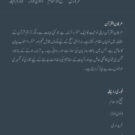
سرورق
شیخ الاسلام
ڈاؤن لوڈز
ہمارا رابطہ
عرفان القرآن
عرفان القرآن اپنی نوعیت کا ایک منفرد ترجمہ ہے جو کئی جہات سے دیگر تراجم قرآن کے
مقابلہ میں نمایاں مقام رکھتا ہے۔ ہر ذہنی سطح کے لیے یکساں قابل فہم اور منفرد اسلوب بیان
کا حامل ہے، جس میں بامحاورہ زبان کی سلاست اور روانی ہے۔ یہ ترجمہ ہونے کے باوجود
تفسیری شان کا بھی حامل ہے اور آیات کے مفاہیم کی وضاحت جاننے کے لیے قاری کو تفسیری
حوالوں سے بے نیاز کر دیتا ہے۔
فوری رابطے
شیخ الاسلام
ڈاؤن لوڈز
خریداری