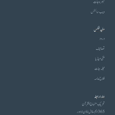
تبصرہ جات
ویب سائٹس
مفید لنکس
درود
تصانیف
ملٹی میڈیا
مجلہ جات
فلاح عامہ
ہمارا رابطہ
تحریکِ منہاج القرآن
365 ایم، ماڈل ٹاؤن لاہور