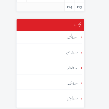
114
113
پنج سورہ
سورۃ یٰسین
سورۃ الرحمٰن
سورۃ الواقعہ
سورۃ الملک
سورۃ المزمل