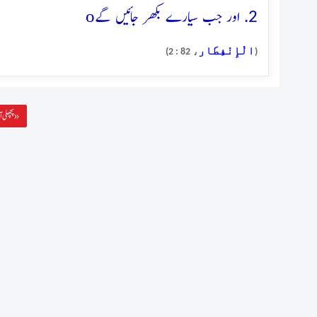
o
2. اور جب سیارے بکھر جائیں گے
الْإِنْفِطَار
، 82 : 2)
(
پچھلی آیت »