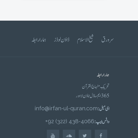
سرورق
شیخ الاسلام
ڈاؤن لوڈز
ہمارا رابطہ
ہمارا رابطہ
تحریکِ منہاج القرآن
365 ایم، ماڈل ٹاؤن لاہور
ای میل :
info@irfan-ul-quran.com
واٹس ایپ :
4066-438 (322) 92+