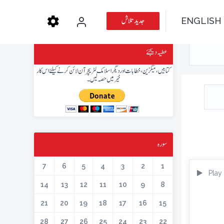
جدید تلاش
ENGLISH
عطیہ دیجئے
کتابیں، میگزین، خطابات اور دیگر اسلامک لٹریچر آن لائن کرنے کیلئے اس کار
خیر میں حصہ لیں۔
سورہ
7
6
5
4
3
2
1
Play
14
13
12
11
10
9
8
21
20
19
18
17
16
15
28
27
26
25
24
23
22