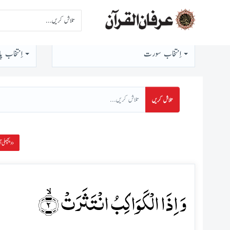
اِنتخاب سورت
اِنتخاب پا
تلاش کریں
پچھلی آیت »
وَ اِذَا الۡکَوَاکِبُ انۡتَثَرَتۡ ۙ﴿۲﴾