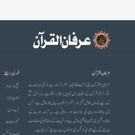
عرفان القرآن
فوری رابطے
عرفان القرآن اپنی نوعیت کا ایک منفرد ترجمہ ہے جو کئی جہات سے
شیخ الاسلام
دیگر تراجم قرآن کے مقابلہ میں نمایاں مقام رکھتا ہے۔ ہر ذہنی سطح
ڈاؤن لوڈز
کے لیے یکساں قابل فہم اور منفرد اسلوب بیان کا حامل ہے، جس
خریداری
میں بامحاورہ زبان کی سلاست اور روانی ہے۔ یہ ترجمہ ہونے کے
باوجود تفسیری شان کا بھی حامل ہے اور آیات کے مفاہیم کی وضاحت
تبصرہ جات
جاننے کے لیے قاری کو تفسیری حوالوں سے بے نیاز کر دیتا ہے۔
ویب سائٹس