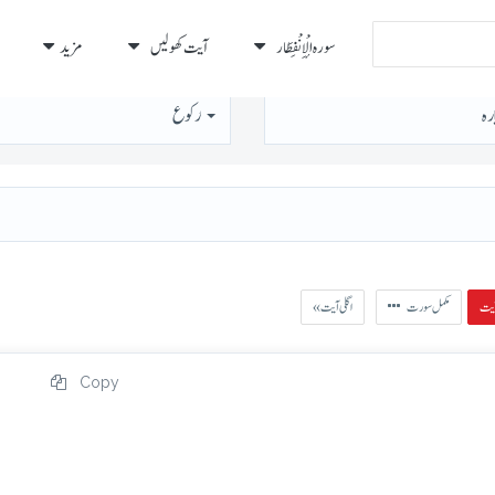
سورہ الْإِنْفِطَار
آیت کھولیں
مزید
رہ
رُكوع
مکمل سورت
« اگلی آیت
Copy