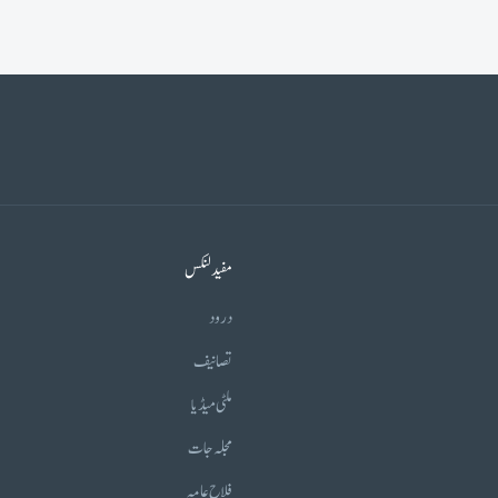
مفید لنکس
درود
تصانیف
ملٹی میڈیا
مجلہ جات
فلاح عامہ