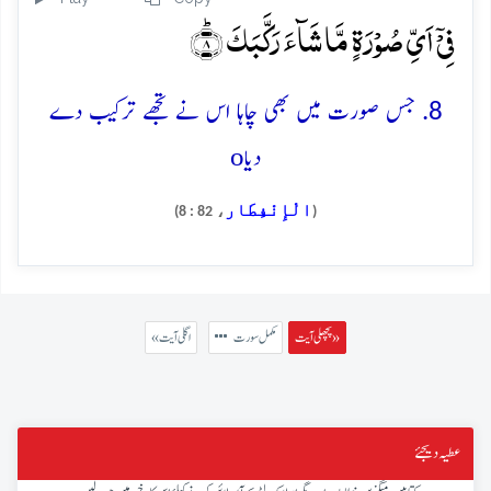
فِیۡۤ اَیِّ صُوۡرَۃٍ مَّا شَآءَ رَکَّبَکَ ؕ﴿۸﴾
8. جس صورت میں بھی چاہا اس نے تجھے ترکیب دے
o
دیا
الْإِنْفِطَار
، 82 : 8)
(
پچھلی آیت »
مکمل سورت
« اگلی آیت
عطیہ دیجئے