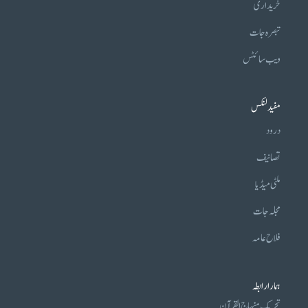
خریداری
تبصرہ جات
ویب سائٹس
مفید لنکس
درود
تصانیف
ملٹی میڈیا
مجلہ جات
فلاح عامہ
ہمارا رابطہ
تحریکِ منہاج القرآن