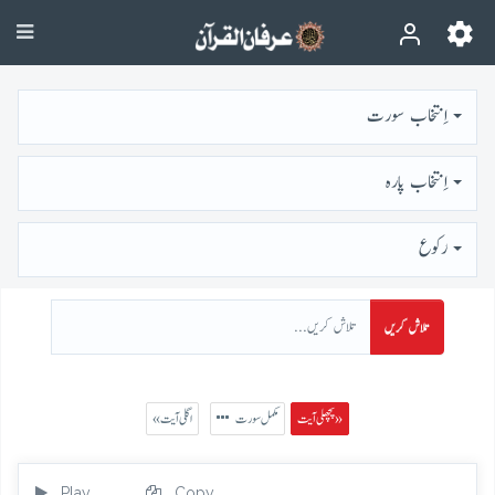
اِنتخاب سورت
اِنتخاب پارہ
رُكوع
تلاش کریں
پچھلی آیت »
مکمل سورت
« اگلی آیت
Play
Copy