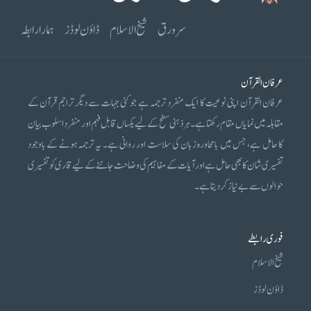
سرورق
شیخ الاسلام
ڈاؤن لوڈز
ہمارا رابطہ
عرفان القرآن
عرفان القرآن اپنی نوعیت کا ایک منفرد ترجمہ ہے جو کئی جہات سے دیگر تراجم قرآن کے
مقابلہ میں نمایاں مقام رکھتا ہے۔ ہر ذہنی سطح کے لیے یکساں قابل فہم اور منفرد اسلوب بیان
کا حامل ہے، جس میں بامحاورہ زبان کی سلاست اور روانی ہے۔ یہ ترجمہ ہونے کے باوجود
تفسیری شان کا بھی حامل ہے اور آیات کے مفاہیم کی وضاحت جاننے کے لیے قاری کو تفسیری
حوالوں سے بے نیاز کر دیتا ہے۔
فوری رابطے
شیخ الاسلام
ڈاؤن لوڈز