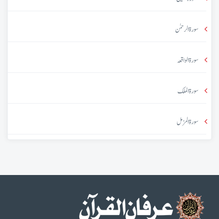
سورۃ الرحمٰن
سورۃ الواقعہ
سورۃ الملک
سورۃ المزمل