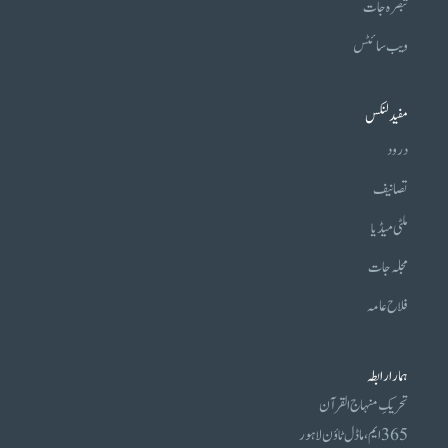
تبصرہ جات
ویب سائٹس
مفید لنکس
درود
تصانیف
ملٹی میڈیا
مجلہ جات
فلاح عامہ
ہمارا رابطہ
تحریکِ منہاج القرآن
365 ایم، ماڈل ٹاؤن لاہور