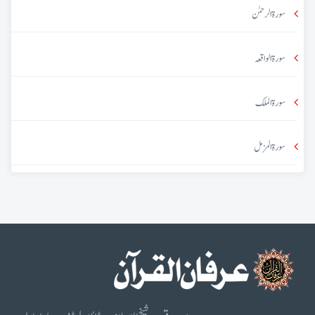
سورۃ الرحمٰن
سورۃ الواقعہ
سورۃ الملک
سورۃ المزمل