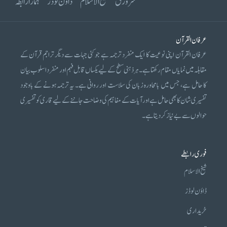
سرورق
شیخ الاسلام
ڈاؤن لوڈز
ہمارا رابطہ
عرفان القرآن
عرفان القرآن اپنی نوعیت کا ایک منفرد ترجمہ ہے جو کئی جہات سے دیگر تراجم قرآن کے
مقابلہ میں نمایاں مقام رکھتا ہے۔ ہر ذہنی سطح کے لیے یکساں قابل فہم اور منفرد اسلوب بیان
کا حامل ہے، جس میں بامحاورہ زبان کی سلاست اور روانی ہے۔ یہ ترجمہ ہونے کے باوجود
تفسیری شان کا بھی حامل ہے اور آیات کے مفاہیم کی وضاحت جاننے کے لیے قاری کو تفسیری
حوالوں سے بے نیاز کر دیتا ہے۔
فوری رابطے
شیخ الاسلام
ڈاؤن لوڈز
خریداری