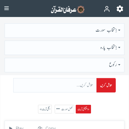
اِنتخاب سورت
اِنتخاب پارہ
رُكوع
تلاش کریں
پچھلی آیت »
مکمل سورت
« اگلی آیت
Play
Copy