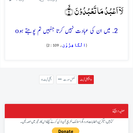
لَاۤ اَعۡبُدُ مَا تَعۡبُدُوۡنَ ۙ﴿۲﴾
o
2. میں ان کی عبادت نہیں کرتا جنہیں تم پوجتے ہو
الْکَافِرُوْن
، 109 : 2)
(
پچھلی آیت »
مکمل سورت
« اگلی آیت
عطیہ دیجئے
کتابیں، میگزین، خطابات اور دیگر اسلامک لٹریچر آن لائن کرنے کیلئے اس کار خیر میں حصہ لیں۔