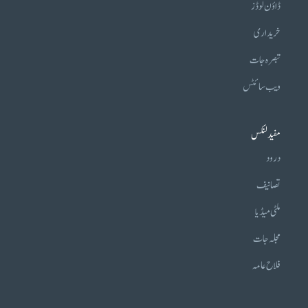
ڈاؤن لوڈز
خریداری
تبصرہ جات
ویب سائٹس
مفید لنکس
درود
تصانیف
ملٹی میڈیا
مجلہ جات
فلاح عامہ