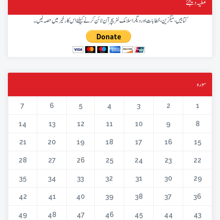
عطیہ دیجئے
کتابیں، میگزین، خطابات اور دیگر اسلامک لٹریچر آن لائن کرنے کیلئے اس کار خیر میں حصہ لیں۔
سورہ
7
6
5
4
3
2
1
14
13
12
11
10
9
8
21
20
19
18
17
16
15
28
27
26
25
24
23
22
35
34
33
32
31
30
29
42
41
40
39
38
37
36
49
48
47
46
45
44
43