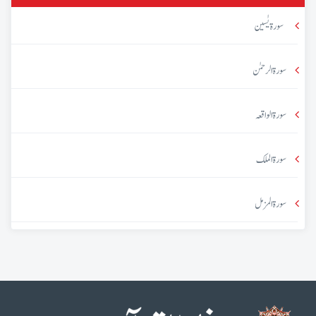
سورۃ یٰسین
سورۃ الرحمٰن
سورۃ الواقعہ
سورۃ الملک
سورۃ المزمل