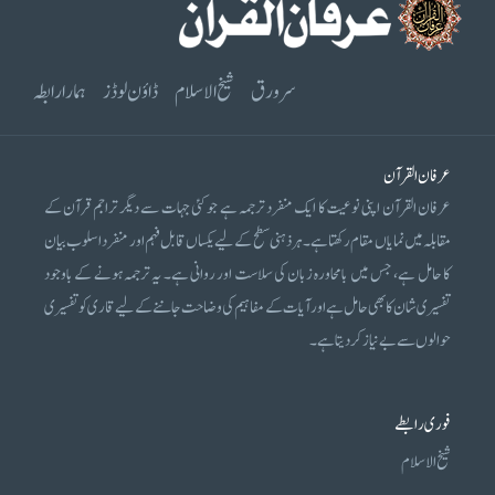
سرورق
شیخ الاسلام
ڈاؤن لوڈز
ہمارا رابطہ
عرفان القرآن
عرفان القرآن اپنی نوعیت کا ایک منفرد ترجمہ ہے جو کئی جہات سے دیگر تراجم قرآن کے
مقابلہ میں نمایاں مقام رکھتا ہے۔ ہر ذہنی سطح کے لیے یکساں قابل فہم اور منفرد اسلوب بیان
کا حامل ہے، جس میں بامحاورہ زبان کی سلاست اور روانی ہے۔ یہ ترجمہ ہونے کے باوجود
تفسیری شان کا بھی حامل ہے اور آیات کے مفاہیم کی وضاحت جاننے کے لیے قاری کو تفسیری
حوالوں سے بے نیاز کر دیتا ہے۔
فوری رابطے
شیخ الاسلام