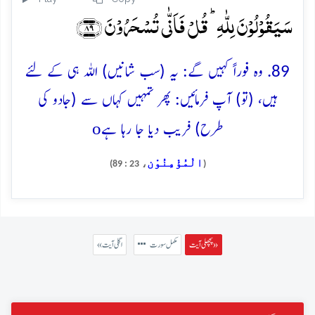
سَیَقُوۡلُوۡنَ لِلّٰہِ ؕ قُلۡ فَاَنّٰی تُسۡحَرُوۡنَ ﴿۸۹﴾
89. وہ فوراً کہیں گے: یہ (سب شانیں) اللہ ہی کے لئے
ہیں، (تو) آپ فرمائیں: پھر تمہیں کہاں سے (جادو کی
o
طرح) فریب دیا جا رہا ہے
الْمُؤْمِنُوْن
، 23 : 89)
(
پچھلی آیت »
مکمل سورت
« اگلی آیت