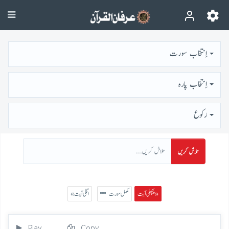
اِنتخاب سورت
اِنتخاب پارہ
رُكوع
تلاش کریں
پچھلی آیت »
مکمل سورت
« اگلی آیت
Play
Copy