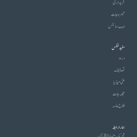
خریداری
تبصرہ جات
ویب سائٹس
مفید لنکس
درود
تصانیف
ملٹی میڈیا
مجلہ جات
فلاح عامہ
ہمارا رابطہ
تحریکِ منہاج القرآن