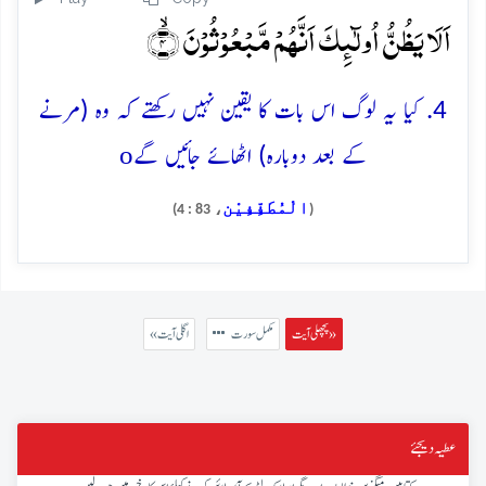
اَلَا یَظُنُّ اُولٰٓئِکَ اَنَّہُمۡ مَّبۡعُوۡثُوۡنَ ۙ﴿۴﴾
4. کیا یہ لوگ اس بات کا یقین نہیں رکھتے کہ وہ (مرنے
o
کے بعد دوبارہ) اٹھائے جائیں گے
الْمُطَفِّفِيْن
، 83 : 4)
(
پچھلی آیت »
مکمل سورت
« اگلی آیت
عطیہ دیجئے