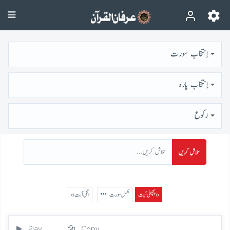
اِنتخاب سورت
اِنتخاب پارہ
رُكوع
تلاش کریں
پچھلی آیت »
مکمل سورت
« اگلی آیت
Play
Copy