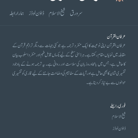
سرورق
شیخ الاسلام
ڈاؤن لوڈز
ہمارا رابطہ
عرفان القرآن
عرفان القرآن اپنی نوعیت کا ایک منفرد ترجمہ ہے جو کئی جہات سے دیگر تراجم قرآن کے
مقابلہ میں نمایاں مقام رکھتا ہے۔ ہر ذہنی سطح کے لیے یکساں قابل فہم اور منفرد اسلوب بیان
کا حامل ہے، جس میں بامحاورہ زبان کی سلاست اور روانی ہے۔ یہ ترجمہ ہونے کے باوجود
تفسیری شان کا بھی حامل ہے اور آیات کے مفاہیم کی وضاحت جاننے کے لیے قاری کو تفسیری
حوالوں سے بے نیاز کر دیتا ہے۔
فوری رابطے
شیخ الاسلام
ڈاؤن لوڈز