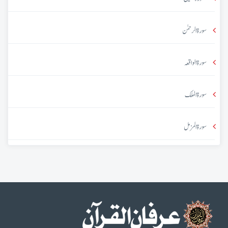
سورۃ الرحمٰن
سورۃ الواقعہ
سورۃ الملک
سورۃ المزمل