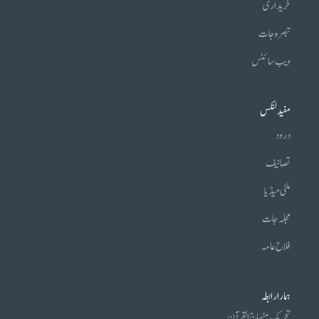
خریداری
تبصرہ جات
ویب سائٹس
مفید لنکس
درود
تصانیف
ملٹی میڈیا
مجلہ جات
فلاح عامہ
ہمارا رابطہ
تحریکِ منہاج القرآن