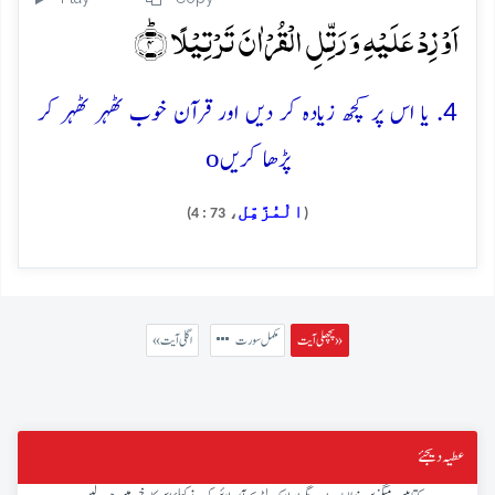
اَوۡ زِدۡ عَلَیۡہِ وَ رَتِّلِ الۡقُرۡاٰنَ تَرۡتِیۡلًا ؕ﴿۴﴾
4. یا اس پر کچھ زیادہ کر دیں اور قرآن خوب ٹھہر ٹھہر کر
o
پڑھا کریں
الْمُزَّمِّل
، 73 : 4)
(
پچھلی آیت »
مکمل سورت
« اگلی آیت
عطیہ دیجئے