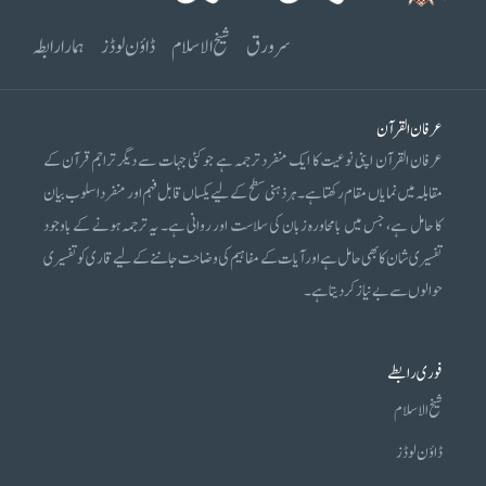
سرورق
شیخ الاسلام
ڈاؤن لوڈز
ہمارا رابطہ
عرفان القرآن
عرفان القرآن اپنی نوعیت کا ایک منفرد ترجمہ ہے جو کئی جہات سے دیگر تراجم قرآن کے
مقابلہ میں نمایاں مقام رکھتا ہے۔ ہر ذہنی سطح کے لیے یکساں قابل فہم اور منفرد اسلوب بیان
کا حامل ہے، جس میں بامحاورہ زبان کی سلاست اور روانی ہے۔ یہ ترجمہ ہونے کے باوجود
تفسیری شان کا بھی حامل ہے اور آیات کے مفاہیم کی وضاحت جاننے کے لیے قاری کو تفسیری
حوالوں سے بے نیاز کر دیتا ہے۔
فوری رابطے
شیخ الاسلام
ڈاؤن لوڈز