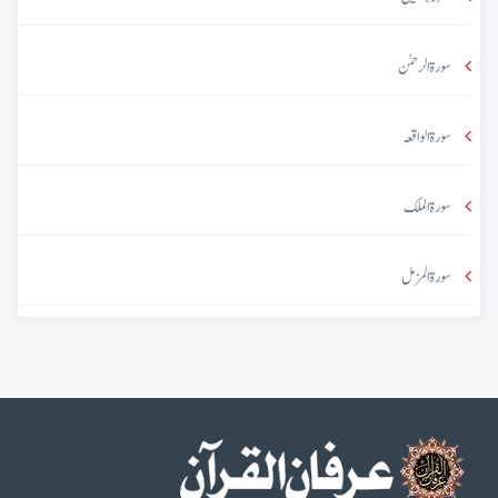
سورۃ الرحمٰن
سورۃ الواقعہ
سورۃ الملک
سورۃ المزمل