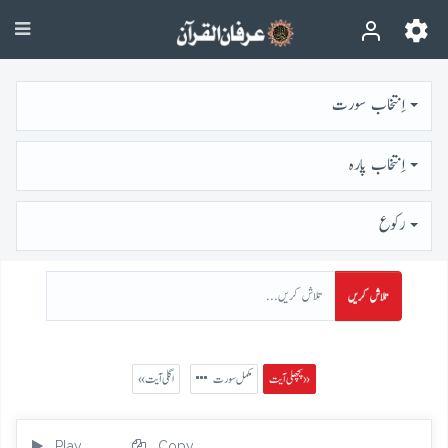
اِنتخاب سورت
اِنتخاب پارہ
رُكوع
تلاش کریں
پچھلی آیت »
مکمل سورت
« اگلی آیت
Play
Copy