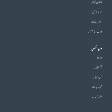
ڈاؤن لوڈز
خریداری
تبصرہ جات
ویب سائٹس
مفید لنکس
درود
تصانیف
ملٹی میڈیا
مجلہ جات
فلاح عامہ