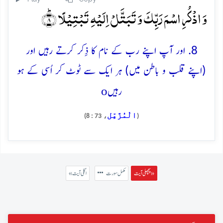
وَ اذۡکُرِ اسۡمَ رَبِّکَ وَ تَبَتَّلۡ اِلَیۡہِ تَبۡتِیۡلًا ؕ﴿۸﴾
8. اور آپ اپنے رب کے نام کا ذِکر کرتے رہیں اور
(اپنے قلب و باطن میں) ہر ایک سے ٹوٹ کر اُسی کے ہو
o
رہیں
الْمُزَّمِّل
، 73 : 8)
(
پچھلی آیت »
مکمل سورت
« اگلی آیت