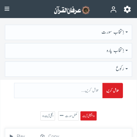
اِنتخاب سورت
اِنتخاب پارہ
رُكوع
تلاش کریں
پچھلی آیت »
مکمل سورت
« اگلی آیت
Play
Copy