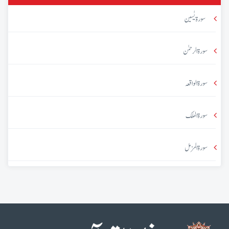
سورۃ یٰسین
سورۃ الرحمٰن
سورۃ الواقعہ
سورۃ الملک
سورۃ المزمل