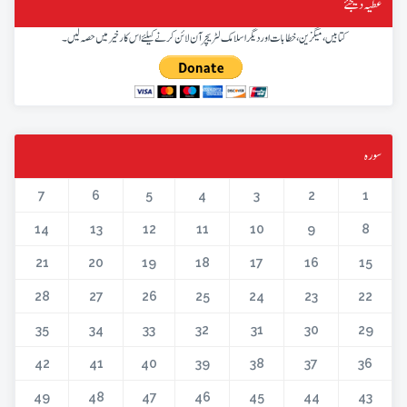
عطیہ دیجئے
کتابیں، میگزین، خطابات اور دیگر اسلامک لٹریچر آن لائن کرنے کیلئے اس کار خیر میں حصہ لیں۔
سورہ
7
6
5
4
3
2
1
14
13
12
11
10
9
8
21
20
19
18
17
16
15
28
27
26
25
24
23
22
35
34
33
32
31
30
29
42
41
40
39
38
37
36
49
48
47
46
45
44
43