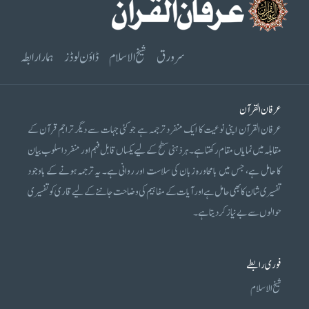
سرورق
شیخ الاسلام
ڈاؤن لوڈز
ہمارا رابطہ
عرفان القرآن
عرفان القرآن اپنی نوعیت کا ایک منفرد ترجمہ ہے جو کئی جہات سے دیگر تراجم قرآن کے
مقابلہ میں نمایاں مقام رکھتا ہے۔ ہر ذہنی سطح کے لیے یکساں قابل فہم اور منفرد اسلوب بیان
کا حامل ہے، جس میں بامحاورہ زبان کی سلاست اور روانی ہے۔ یہ ترجمہ ہونے کے باوجود
تفسیری شان کا بھی حامل ہے اور آیات کے مفاہیم کی وضاحت جاننے کے لیے قاری کو تفسیری
حوالوں سے بے نیاز کر دیتا ہے۔
فوری رابطے
شیخ الاسلام