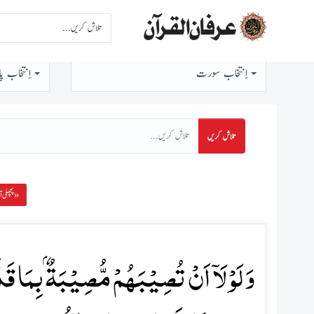
اِنتخاب سورت
اِنتخاب پا
تلاش کریں
پچھلی آیت »
وَ لَوۡ لَاۤ اَنۡ تُصِیۡبَہُمۡ مُّصِیۡبَۃٌۢ بِمَا قَدّ