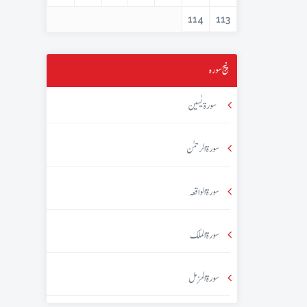
114
113
پنج سورہ
سورۃ یٰسین
سورۃ الرحمٰن
سورۃ الواقعہ
سورۃ الملک
سورۃ المزمل