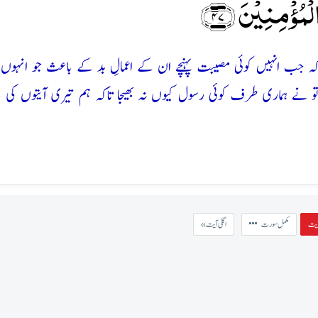
ۡمُؤۡمِنِیۡنَ ﴿۴۷﴾
تی کہ جب انہیں کوئی مصیبت پہنچے ان کے اعمالِ بد کے باعث جو انہوں
و نے ہماری طرف کوئی رسول کیوں نہ بھیجا تاکہ ہم تیری آیتوں کی 
مکمل سورت
« اگلی آیت