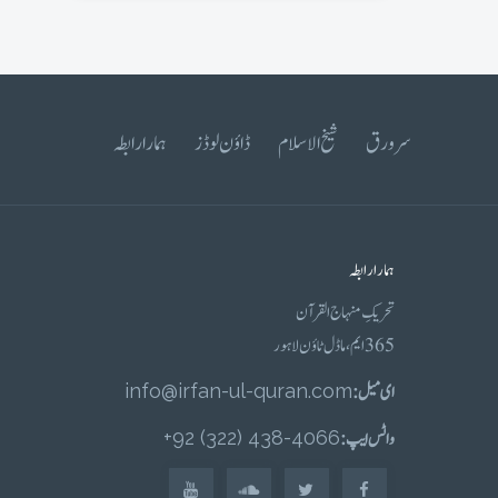
سرورق
شیخ الاسلام
ڈاؤن لوڈز
ہمارا رابطہ
ہمارا رابطہ
تحریکِ منہاج القرآن
365 ایم، ماڈل ٹاؤن لاہور
ای میل :
info@irfan-ul-quran.com
واٹس ایپ :
4066-438 (322) 92+