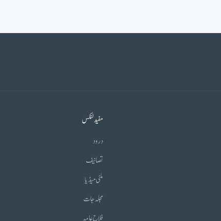
مفید لنکس
درود
تصانیف
ملٹی میڈیا
مجلہ جات
فلاح عامہ