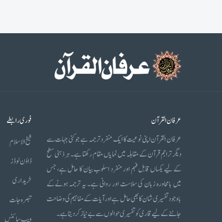
عرفان القرآن
فوری رابطے
عرفان القرآن اپنی نوعیت کا ایک منفرد ترجمہ ہے جو کئی جہات سے
شیخ الاسلام
دیگر تراجم قرآن کے مقابلہ میں نمایاں مقام رکھتا ہے۔ ہر ذہنی سطح
ڈاؤن لوڈز
کے لیے یکساں قابل فہم اور منفرد اسلوب بیان کا حامل ہے، جس
خریداری
میں بامحاورہ زبان کی سلاست اور روانی ہے۔ یہ ترجمہ ہونے کے
باوجود تفسیری شان کا بھی حامل ہے اور آیات کے مفاہیم کی وضاحت
تبصرہ جات
جاننے کے لیے قاری کو تفسیری حوالوں سے بے نیاز کر دیتا ہے۔
ویب سائٹس