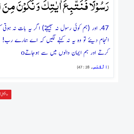
رَسُوۡلًا فَنَتَّبِعَ اٰیٰتِکَ وَ نَکُوۡنَ مِنَ ال
47. اور (ہم کوئی رسول نہ بھیجتے) اگر یہ بات نہ ہو
انجام دیئے تو وہ یہ نہ کہنے لگیں کہ اے ہمارے رب! ت
o
کرتے اور ہم ایمان والوں میں سے ہوجاتے
الْقَصَص
، 28 : 47)
(
پچھلی آیت »