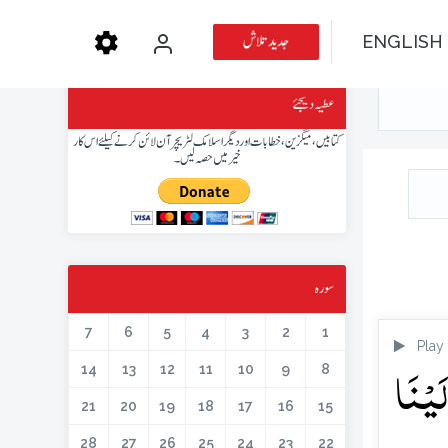
جدید تلاش
ENGLISH
عطیہ دیجئے
کتابیں، میگزین، خطابات اور دیگر اسلامک لٹریچر آن لائن کرنے کیلئے اس کار
خیر میں حصہ لیں۔
سورہ
7
6
5
4
3
2
1
Play
لَیۡنَا
14
13
12
11
10
9
8
21
20
19
18
17
16
15
28
27
26
25
24
23
22