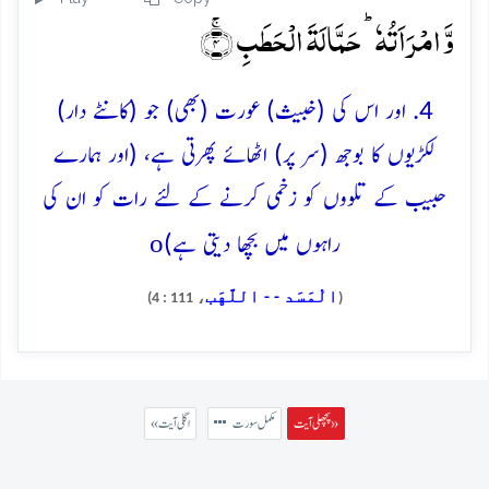
وَّ امۡرَاَتُہٗ ؕ حَمَّالَۃَ الۡحَطَبِ ۚ﴿۴﴾
4. اور اس کی (خبیث) عورت (بھی) جو (کانٹے دار)
لکڑیوں کا بوجھ (سر پر) اٹھائے پھرتی ہے، (اور ہمارے
حبیب کے تلووں کو زخمی کرنے کے لئے رات کو ان کی
o
راہوں میں بچھا دیتی ہے)
الْمَسَد - - اللَّهَب
، 111 : 4)
(
پچھلی آیت »
مکمل سورت
« اگلی آیت