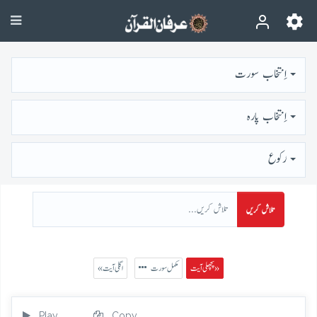
اِنتخاب سورت
اِنتخاب پارہ
رُكوع
تلاش کریں
پچھلی آیت »
مکمل سورت
« اگلی آیت
Play
Copy