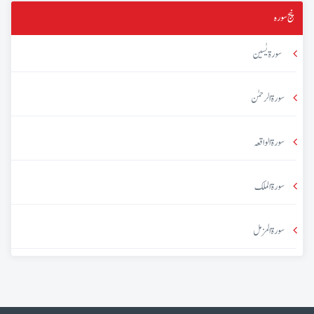
پنج سورہ
سورۃ یٰسین
سورۃ الرحمٰن
سورۃ الواقعہ
سورۃ الملک
سورۃ المزمل