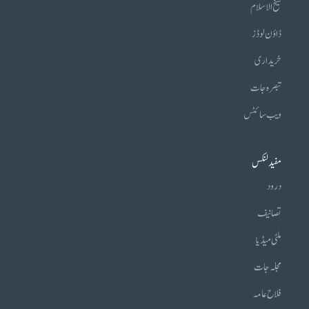
شیخ الاسلام
ڈاؤن لوڈز
خریداری
تبصرہ جات
ویب سائٹس
مفید لنکس
درود
تصانیف
ملٹی میڈیا
مجلہ جات
فلاح عامہ