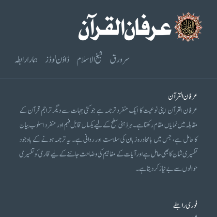
سرورق
شیخ الاسلام
ڈاؤن لوڈز
ہمارا رابطہ
عرفان القرآن
عرفان القرآن اپنی نوعیت کا ایک منفرد ترجمہ ہے جو کئی جہات سے دیگر تراجم قرآن کے
مقابلہ میں نمایاں مقام رکھتا ہے۔ ہر ذہنی سطح کے لیے یکساں قابل فہم اور منفرد اسلوب بیان
کا حامل ہے، جس میں بامحاورہ زبان کی سلاست اور روانی ہے۔ یہ ترجمہ ہونے کے باوجود
تفسیری شان کا بھی حامل ہے اور آیات کے مفاہیم کی وضاحت جاننے کے لیے قاری کو تفسیری
حوالوں سے بے نیاز کر دیتا ہے۔
فوری رابطے