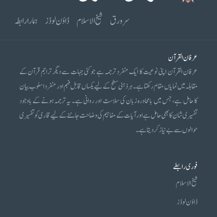
سرورق
شیخ الاسلام
ڈاؤن لوڈز
ہمارا رابطہ
عرفان القرآن
عرفان القرآن اپنی نوعیت کا ایک منفرد ترجمہ ہے جو کئی جہات سے دیگر تراجم قرآن کے
مقابلہ میں نمایاں مقام رکھتا ہے۔ ہر ذہنی سطح کے لیے یکساں قابل فہم اور منفرد اسلوب بیان
کا حامل ہے، جس میں بامحاورہ زبان کی سلاست اور روانی ہے۔ یہ ترجمہ ہونے کے باوجود
تفسیری شان کا بھی حامل ہے اور آیات کے مفاہیم کی وضاحت جاننے کے لیے قاری کو تفسیری
حوالوں سے بے نیاز کر دیتا ہے۔
فوری رابطے
شیخ الاسلام
ڈاؤن لوڈز