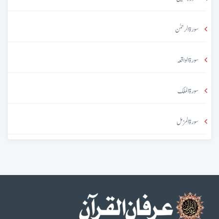
سورۃ الرحمٰن
سورۃ الواقعہ
سورۃ الملک
سورۃ المزمل