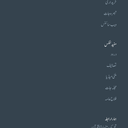
خریداری
تبصرہ جات
ویب سائٹس
مفید لنکس
درود
تصانیف
ملٹی میڈیا
مجلہ جات
فلاح عامہ
ہمارا رابطہ
تحریکِ منہاج القرآن