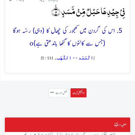
فِیۡ جِیۡدِہَا حَبۡلٌ مِّنۡ مَّسَدٍ ٪﴿۵﴾
5. اس کی گردن میں کھجور کی چھال کا (وہی) رسّہ ہوگا
o
(جس سے کانٹوں کا گٹھا باندھتی ہے)
الْمَسَد - - اللَّهَب
، 111 : 5)
(
پچھلی آیت »
مکمل سورت
عطیہ دیجئے