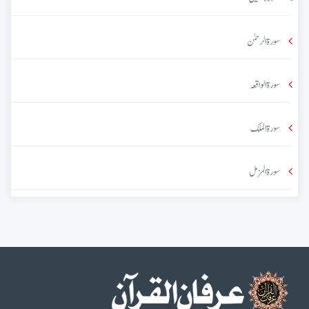
سورۃ الرحمٰن
سورۃ الواقعہ
سورۃ الملک
سورۃ المزمل