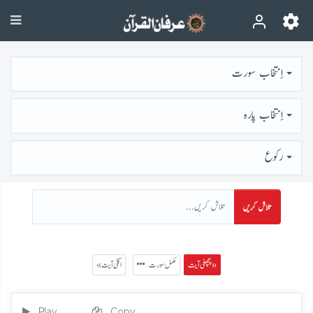
اِنتخاب سورت
اِنتخاب پارہ
رُكوع
تلاش کریں
پچھلی آیت »
مکمل سورت
« اگلی آیت
Play
Copy