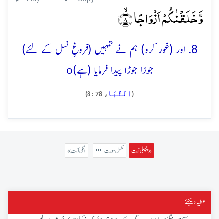
وَّ خَلَقۡنٰکُمۡ اَزۡوَاجًا ۙ﴿۸﴾
8. اور (غور کرو) ہم نے تمہیں (فروغِ نسل کے لئے)
o
جوڑا جوڑا پیدا فرمایا (ہے)
النَّبَا
، 78 : 8)
(
پچھلی آیت »
مکمل سورت
« اگلی آیت
عطیہ دیجئے