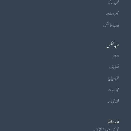
خریداری
تبصرہ جات
ویب سائٹس
مفید لنکس
درود
تصانیف
ملٹی میڈیا
مجلہ جات
فلاح عامہ
ہمارا رابطہ
تحریکِ منہاج القرآن