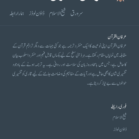
سرورق
شیخ الاسلام
ڈاؤن لوڈز
ہمارا رابطہ
عرفان القرآن
عرفان القرآن اپنی نوعیت کا ایک منفرد ترجمہ ہے جو کئی جہات سے دیگر تراجم قرآن کے
مقابلہ میں نمایاں مقام رکھتا ہے۔ ہر ذہنی سطح کے لیے یکساں قابل فہم اور منفرد اسلوب بیان
کا حامل ہے، جس میں بامحاورہ زبان کی سلاست اور روانی ہے۔ یہ ترجمہ ہونے کے باوجود
تفسیری شان کا بھی حامل ہے اور آیات کے مفاہیم کی وضاحت جاننے کے لیے قاری کو تفسیری
حوالوں سے بے نیاز کر دیتا ہے۔
فوری رابطے
شیخ الاسلام
ڈاؤن لوڈز