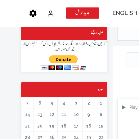
جدید تلاش
ENGLISH
عطیہ دیجئے
کتابیں، میگزین، خطابات اور دیگر اسلامک لٹریچر آن لائن کرنے کیلئے اس کار
خیر میں حصہ لیں۔
سورہ
7
6
5
4
3
2
1
Play
14
13
12
11
10
9
8
21
20
19
18
17
16
15
28
27
26
25
24
23
22