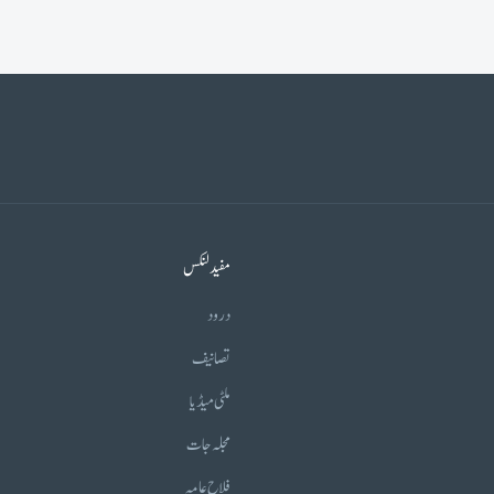
مفید لنکس
درود
تصانیف
ملٹی میڈیا
مجلہ جات
فلاح عامہ