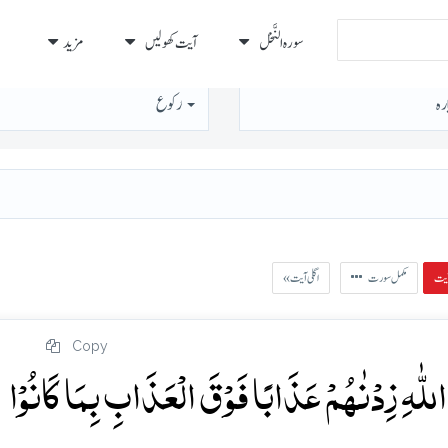
سورہ النَّحْل
آیت کھولیں
مزید
رہ
رُكوع
مکمل سورت
« اگلی آیت
Copy
للّٰہِ زِدۡنٰہُمۡ عَذَابًا فَوۡقَ الۡعَذَابِ بِمَا کَانُوۡا