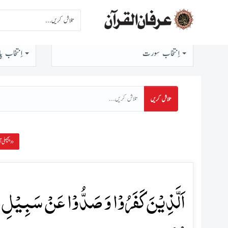
اِنتخاب سورت
اِنتخاب پا
تلاش کریں
پچھلی آیت »
اَلَّذِیۡنَ کَفَرُوۡا وَ صَدُّوۡا عَنۡ سَبِیۡلِ ا