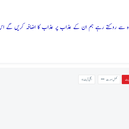
ی راہ سے روکتے رہے ہم ان کے عذاب پر عذاب کا اضافہ کریں گے اس
مکمل سورت
« اگلی آیت