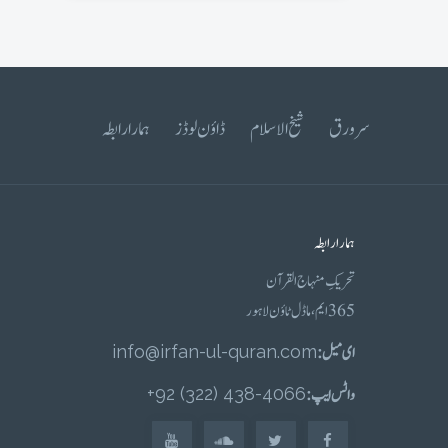
سرورق
شیخ الاسلام
ڈاؤن لوڈز
ہمارا رابطہ
ہمارا رابطہ
تحریکِ منہاج القرآن
365 ایم، ماڈل ٹاؤن لاہور
ای میل :
info@irfan-ul-quran.com
واٹس ایپ :
4066-438 (322) 92+