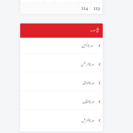
114
113
پنج سورہ
سورۃ یٰسین
سورۃ الرحمٰن
سورۃ الواقعہ
سورۃ الملک
سورۃ المزمل