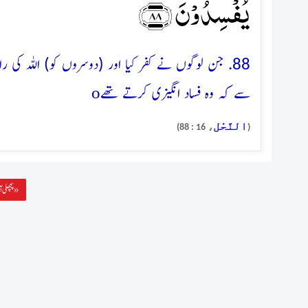
یُفۡسِدُوۡنَ ﴿۸۸﴾
88. جن لوگوں نے کفر کیا اور (دوسروں کو) اللہ ک
o
سے کہ وہ فساد انگیزی کرتے تھے
النَّحْل
، 16 : 88)
(
پچھلی آیت »