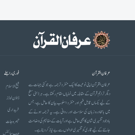
عرفان القرآن
فوری رابطے
عرفان القرآن اپنی نوعیت کا ایک منفرد ترجمہ ہے جو کئی جہات سے
شیخ الاسلام
دیگر تراجم قرآن کے مقابلہ میں نمایاں مقام رکھتا ہے۔ ہر ذہنی سطح
ڈاؤن لوڈز
کے لیے یکساں قابل فہم اور منفرد اسلوب بیان کا حامل ہے، جس
خریداری
میں بامحاورہ زبان کی سلاست اور روانی ہے۔ یہ ترجمہ ہونے کے
باوجود تفسیری شان کا بھی حامل ہے اور آیات کے مفاہیم کی وضاحت
تبصرہ جات
جاننے کے لیے قاری کو تفسیری حوالوں سے بے نیاز کر دیتا ہے۔
ویب سائٹس