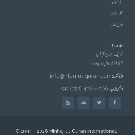
ملٹی میڈیا
مجلہ جات
فلاح عامہ
ہمارا رابطہ
تحریکِ منہاج القرآن
365 ایم، ماڈل ٹاؤن لاہور
ای میل :
info@irfan-ul-quran.com
واٹس ایپ :
4066-438 (322) 92+
© 1994 - 2026 Minhaj-ul-Quran International.
|