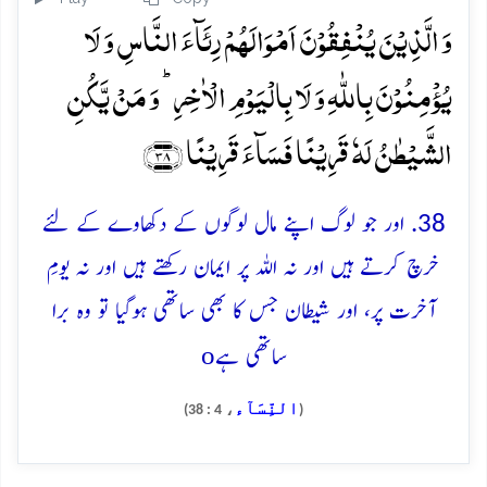
وَ الَّذِیۡنَ یُنۡفِقُوۡنَ اَمۡوَالَہُمۡ رِئَآءَ النَّاسِ وَ لَا
یُؤۡمِنُوۡنَ بِاللّٰہِ وَ لَا بِالۡیَوۡمِ الۡاٰخِرِ ؕ وَ مَنۡ یَّکُنِ
الشَّیۡطٰنُ لَہٗ قَرِیۡنًا فَسَآءَ قَرِیۡنًا ﴿۳۸﴾
38. اور جو لوگ اپنے مال لوگوں کے دکھاوے کے لئے
خرچ کرتے ہیں اور نہ اللہ پر ایمان رکھتے ہیں اور نہ یومِ
آخرت پر، اور شیطان جس کا بھی ساتھی ہوگیا تو وہ برا
o
ساتھی ہے
النِّسَآء
، 4 : 38)
(