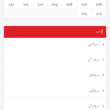
112
111
110
109
108
107
106
114
113
پنج سورہ
سورۃ یٰسین
سورۃ الرحمٰن
سورۃ الواقعہ
سورۃ الملک
سورۃ المزمل