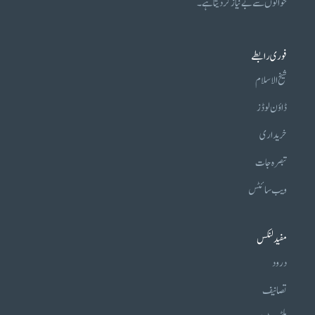
حوالوں سے بے نیاز کر دیتا ہے۔
فوری رابطے
شیخ الاسلام
ڈاؤن لوڈز
خریداری
تبصرہ جات
ویب سائٹس
مفید لنکس
درود
تصانیف