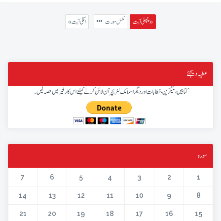
پچھلی آیت »
مکمل سورت
« اگلی آیت
عطیہ دیجئے
کتابیں، میگزین، خطابات اور دیگر اسلامک لٹریچر آن لائن کرنے کیلئے اس کار خیر میں حصہ لیں۔
سورہ
7
6
5
4
3
2
1
14
13
12
11
10
9
8
21
20
19
18
17
16
15