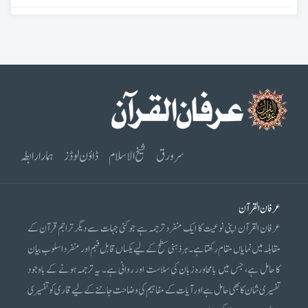
سرورق
شیخ الاسلام
ڈاؤن لوڈز
ہمارا رابطہ
عرفان القرآن
عرفان القرآن اپنی نوعیت کا ایک منفرد ترجمہ ہے جو کئی جہات سے دیگر تراجم قرآن کے
مقابلہ میں نمایاں مقام رکھتا ہے۔ ہر ذہنی سطح کے لیے یکساں قابل فہم اور منفرد اسلوب بیان
کا حامل ہے، جس میں بامحاورہ زبان کی سلاست اور روانی ہے۔ یہ ترجمہ ہونے کے باوجود
تفسیری شان کا بھی حامل ہے اور آیات کے مفاہیم کی وضاحت جاننے کے لیے قاری کو تفسیری