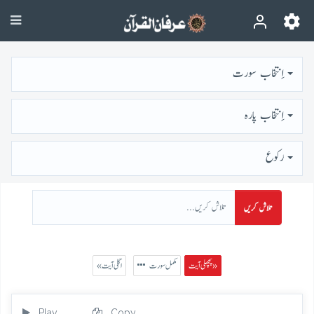
اِنتخاب سورت
اِنتخاب پارہ
رُكوع
تلاش کریں
پچھلی آیت »
مکمل سورت
« اگلی آیت
Play
Copy