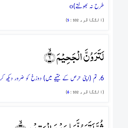
o
طرح نہ بھولتے)
(التَّکَاثُر،
:
)
5
102
لَتَرَوُنَّ الۡجَحِیۡمَ ۙ﴿۶﴾
6. تم (اپنی حرص کے نتیجے میں) دوزخ کو ضرور دیکھ کر رہو گے
(التَّکَاثُر،
:
)
6
102