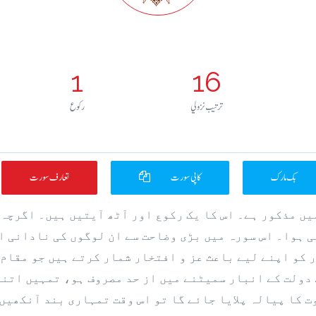
1
16
ترتيب نزولي
رکوع
بک مارک
کاپی سورت
تعارف سورت
یں مذکور ہے۔ اس کا یک رکوع اور آٹھ آیتیں ہیں۔ اگرچہ
ی ہوا۔ اس سورہ میں بڑی وضاحت سے ان لوگوں کی نادانی او
 کو اپنے لیے باعث عز و افتخار شمار کرتے ہیں جو مقام
 دولت کے انبار سمیٹنے میں از حد مصروف ہو، تمہیں اتنی
ت کا پیالہ پلایا جائے گا تو اس وقت تمہاری بند آنکھی