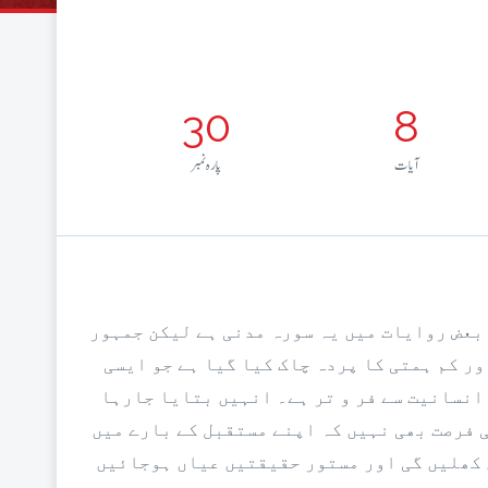
30
8
آيات
پارہ نمبر
 بعض روایات میں یہ سورہ مدنی ہے لیکن جمہور
ر کم ہمتی کا پردہ چاک کیا گیا ہے جو ایسی
 انسانیت سے فر و تر ہے۔ انہیں بتایا جارہا
 فرصت بھی نہیں کہ اپنے مستقبل کے بارے میں
ں کھلیں گی اور مستور حقیقتیں عیاں ہوجائیں