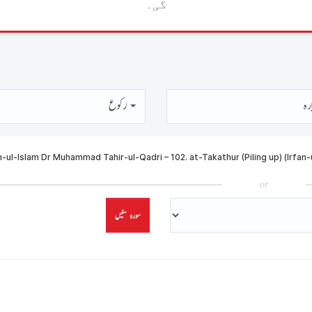
گی۔
رہ
رُكوع
or
سورہ سنیں