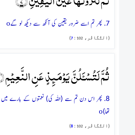
ثُمَّ لَتَرَوُنَّہَا عَیۡنَ الۡیَقِیۡنِ ۙ﴿۷﴾
o
7. پھر تم اسے ضرور یقین کی آنکھ سے دیکھ لو گے
(التَّکَاثُر،
:
)
7
102
ثُمَّ لَتُسۡـَٔلُنَّ یَوۡمَئِذٍ عَنِ النَّعِیۡمِ ٪﴿۸﴾
8. پھر اس دن تم سے (اللہ کی) نعمتوں کے بارے میں ضر
o
تھا)
(التَّکَاثُر،
:
)
8
102