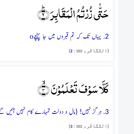
حَتّٰی زُرۡتُمُ الۡمَقَابِرَ ؕ﴿۲﴾
o
2. یہاں تک کہ تم قبروں میں جا پہنچے
(التَّکَاثُر،
:
)
2
102
کَلَّا سَوۡفَ تَعۡلَمُوۡنَ ۙ﴿۳﴾
3. ہرگز نہیں! (مال و دولت تمہارے کام نہیں آئیں گے) تم عنقریب (اس حقیقت کو) جان لو گے
(التَّکَاثُر،
:
)
3
102