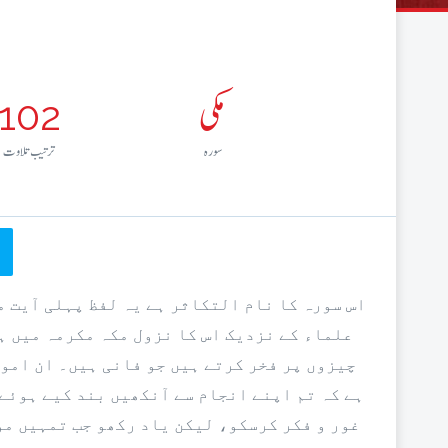
مکی
102
سورہ
ترتيب تلاوت
اس سورہ کا نام التکاثر ہے یہ لفظ پہلی آیت م
علماء کے نزدیک اس کا نزول مکہ مکرمہ میں ہ
چیزوں پر فخر کرتے ہیں جو فانی ہیں۔ ان امور
ہے کہ تم اپنے انجام سے آنکھیں بند کیے ہوئے
غور و فکر کرسکو، لیکن یاد رکھو جب تمہیں مو