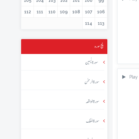
105
104
103
102
101
100
99
112
111
110
109
108
107
106
114
113
پنج سورہ
سورۃ یٰسین
Play
سورۃ الرحمٰن
سورۃ الواقعہ
سورۃ الملک