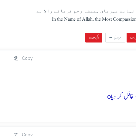
نہایت مہربان ہمیشہ رحم فرمانے والا ہے
In the Name of Allah, the Most Compassion
سرورق
« اگلی سورہ
Copy
o
Copy