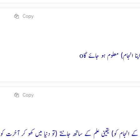
Copy
o
Copy
کے انجام کو) یقینی علم کے ساتھ جانتے (تو دنیا میں کھو کر آخرت کو