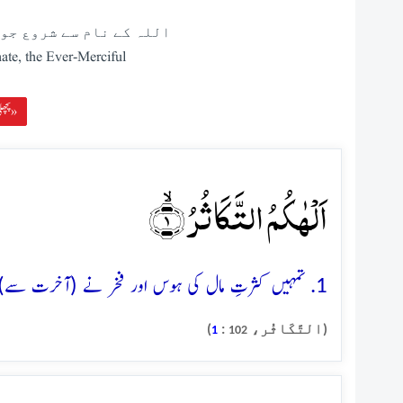
اللہ کے نام سے شروع جو 
ate, the Ever-Merciful
پچھلی سورہ »
اَلۡہٰکُمُ التَّکَاثُرُ ۙ﴿۱﴾
1. تمہیں کثرتِ مال کی ہوس اور فخر نے (آخرت سے) غافل کر دیا
(التَّکَاثُر،
:
)
1
102