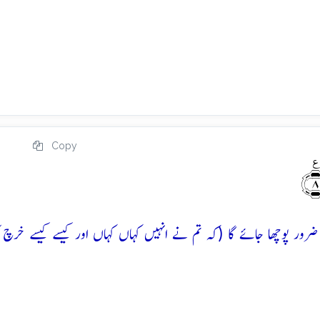
Copy
ور پوچھا جائے گا (کہ تم نے انہیں کہاں کہاں اور کیسے کیسے خرچ ک