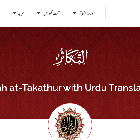
سورہ التَّکَاثُر
آیت کھولیں
مزید
h at-Takathur with Urdu Transl