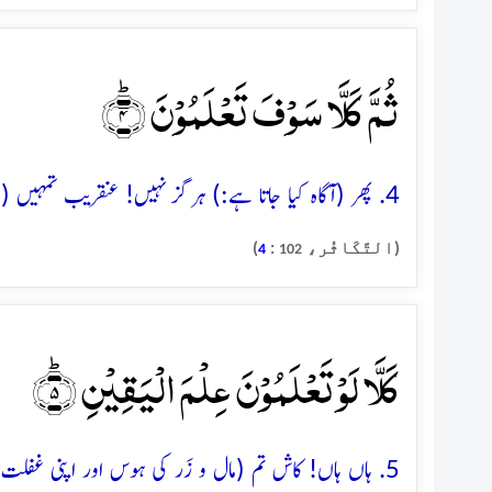
ثُمَّ کَلَّا سَوۡفَ تَعۡلَمُوۡنَ ؕ﴿۴﴾
4. پھر (آگاہ کیا جاتا ہے:) ہرگز نہیں! عنقریب تمہیں (اپنا انجام) معلوم ہو جائے گا
(التَّکَاثُر،
:
)
4
102
کَلَّا لَوۡ تَعۡلَمُوۡنَ عِلۡمَ الۡیَقِیۡنِ ؕ﴿۵﴾
5. ہاں ہاں! کاش تم (مال و زَر کی ہوس اور اپنی غفلت 