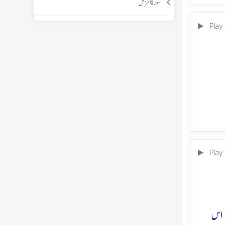
سورۃ المزمل
Play
Play
 اس