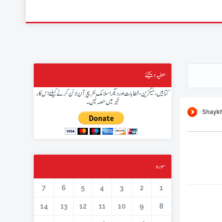
عطیہ دیجئے
کتابیں، میگزین، خطابات اور دیگر اسلامک لٹریچر آن لائن کرنے کیلئے اس کار
خیر میں حصہ لیں۔
سورہ
7
6
5
4
3
2
1
14
13
12
11
10
9
8