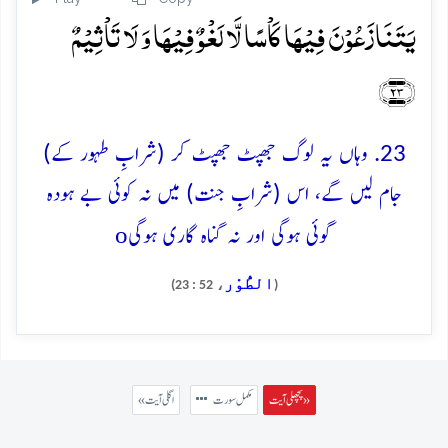
یَتَنَازَعُوۡنَ فِیۡہَا کَاۡسًا لَّا لَغۡوٌ فِیۡہَا وَ لَا تَاۡثِیۡمٌ
﴿۲۳﴾
23. وہاں یہ لوگ جھپٹ جھپٹ کر (شرابِ طہور کے)
جام لیں گے، اس (شرابِ جنت) میں نہ کوئی بے ہودہ
o
گوئی ہوگی اور نہ گناہ گاری ہوگی
الطُّوْر
، 52 : 23)
(
پچھلی آیت »
مکمل سورت
« اگلی آیت