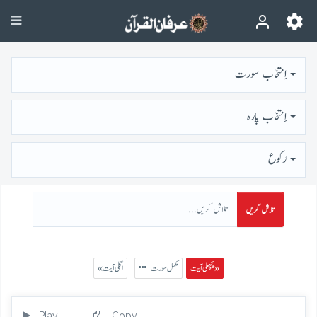
اِنتخاب سورت
اِنتخاب پارہ
رُكوع
تلاش کریں
پچھلی آیت »
مکمل سورت
« اگلی آیت
Play
Copy