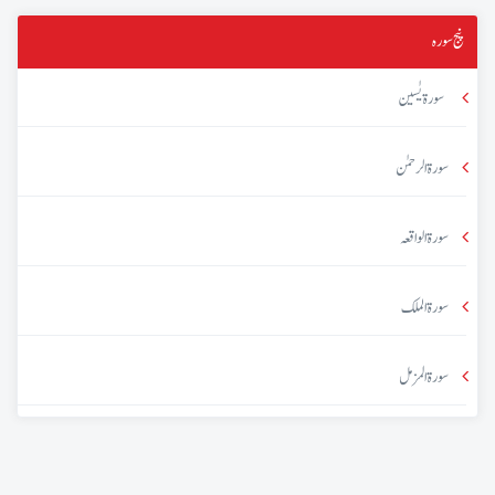
پنج سورہ
سورۃ یٰسین
سورۃ الرحمٰن
سورۃ الواقعہ
سورۃ الملک
سورۃ المزمل