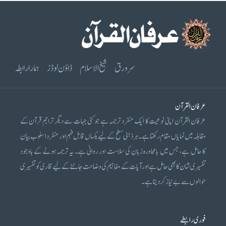
سرورق
شیخ الاسلام
ڈاؤن لوڈز
ہمارا رابطہ
عرفان القرآن
عرفان القرآن اپنی نوعیت کا ایک منفرد ترجمہ ہے جو کئی جہات سے دیگر تراجم قرآن کے
مقابلہ میں نمایاں مقام رکھتا ہے۔ ہر ذہنی سطح کے لیے یکساں قابل فہم اور منفرد اسلوب بیان
کا حامل ہے، جس میں بامحاورہ زبان کی سلاست اور روانی ہے۔ یہ ترجمہ ہونے کے باوجود
تفسیری شان کا بھی حامل ہے اور آیات کے مفاہیم کی وضاحت جاننے کے لیے قاری کو تفسیری
حوالوں سے بے نیاز کر دیتا ہے۔
فوری رابطے