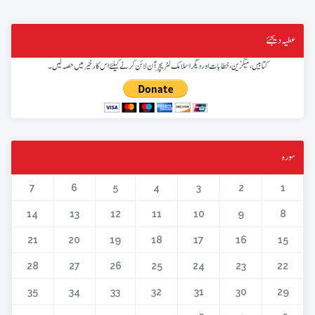
عطیہ دیجئے
کتابیں، میگزین، خطابات اور دیگر اسلامک لٹریچر آن لائن کرنے کیلئے اس کار خیر میں حصہ لیں۔
سورہ
7
6
5
4
3
2
1
14
13
12
11
10
9
8
21
20
19
18
17
16
15
28
27
26
25
24
23
22
35
34
33
32
31
30
29