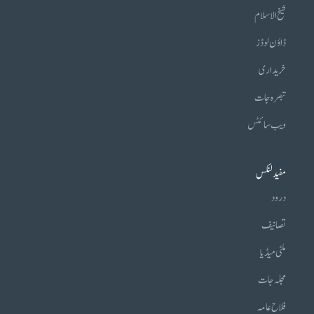
شیخ الاسلام
ڈاؤن لوڈز
خریداری
تبصرہ جات
ویب سائٹس
مفید لنکس
درود
تصانیف
ملٹی میڈیا
مجلہ جات
فلاح عامہ