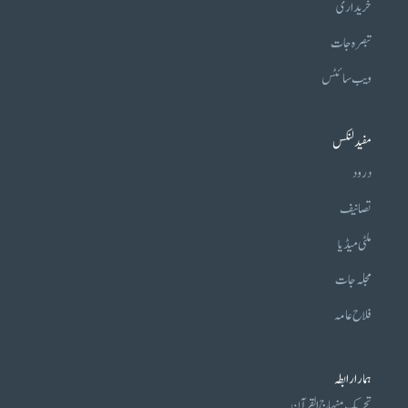
خریداری
تبصرہ جات
ویب سائٹس
مفید لنکس
درود
تصانیف
ملٹی میڈیا
مجلہ جات
فلاح عامہ
ہمارا رابطہ
تحریکِ منہاج القرآن