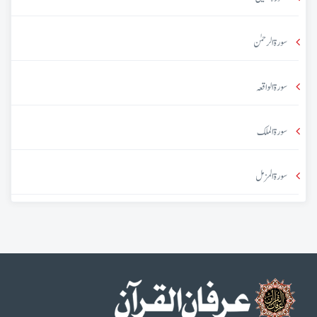
سورۃ الرحمٰن
سورۃ الواقعہ
سورۃ الملک
سورۃ المزمل