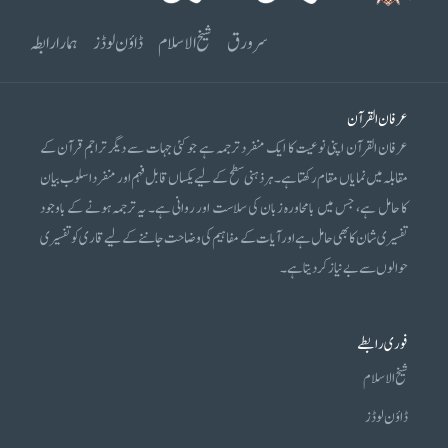
سرورق
شیخ الاسلام
ڈاؤن لوڈز
ہمارا رابطہ
عرفان القرآن
عرفان القرآن اپنی نوعیت کا ایک منفرد ترجمہ ہے جو کئی جہات سے دیگر تراجم قرآن کے
مقابلہ میں نمایاں مقام رکھتا ہے۔ ہر ذہنی سطح کے لیے یکساں قابل فہم اور منفرد اسلوب بیان
کا حامل ہے، جس میں بامحاورہ زبان کی سلاست اور روانی ہے۔ یہ ترجمہ ہونے کے باوجود
تفسیری شان کا بھی حامل ہے اور آیات کے مفاہیم کی وضاحت جاننے کے لیے قاری کو تفسیری
حوالوں سے بے نیاز کر دیتا ہے۔
فوری رابطے
شیخ الاسلام
ڈاؤن لوڈز