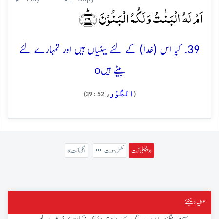
اَمۡ لَہُ الۡبَنٰتُ وَ لَکُمُ الۡبَنُوۡنَ ﴿ؕ۳۹﴾
39. کیا اس (خدا) کے لئے بیٹیاں ہیں اور تمہارے لئے
o
بیٹے ہیں
الطُّوْر
، 52 : 39)
(
پچھلی آیت »
مکمل سورت
« اگلی آیت
عطیہ دیجئے