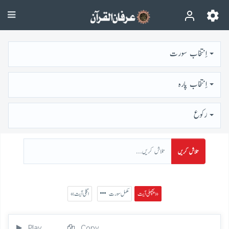
اِنتخاب سورت
اِنتخاب پارہ
رُكوع
تلاش کریں
پچھلی آیت »
مکمل سورت
« اگلی آیت
Play
Copy