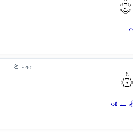
﴿۷﴾
o
Copy
۸﴾
o