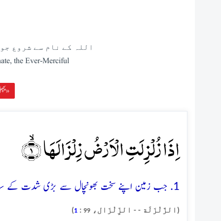
اللہ کے نام سے شروع جو 
ate, the Ever-Merciful
پچھلی سورہ »
اِذَا زُلۡزِلَتِ الۡاَرۡضُ زِلۡزَالَہَا ۙ﴿۱﴾
1. جب زمین اپنے سخت بھونچال سے بڑی شدت کے ساتھ تھرتھرائی جائے گی
(الزَّلْزَلَة - - الزِّلْزَال،
:
)
1
99