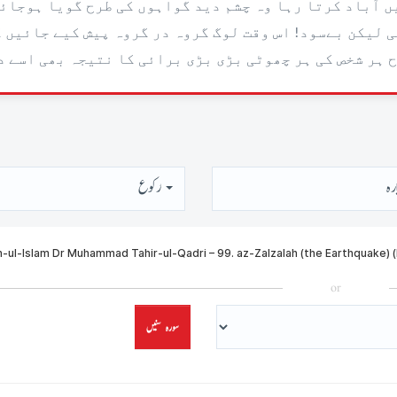
ں آباد کرتا رہا وہ چشم دید گواہوں کی طرح گویا ہوجائی
ی لیکن بےسود! اس وقت لوگ گروہ در گروہ پیش کیے جائیں گ
 ہر شخص کی ہر چھوٹی بڑی بڑی برائی کا نتیجہ بھی اسے 
رہ
رُكوع
or
سورہ سنیں