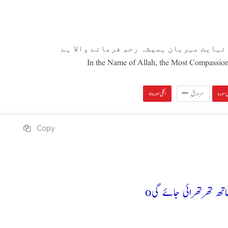
نہایت مہربان ہمیشہ رحم فرمانے والا ہے
In the Name of Allah, the Most Compassion
سرورق
« اگلی سورہ
Copy
o