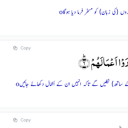
o
Copy
ۡا اَعۡمَالَہُمۡ ؕ﴿۶﴾
o
Copy