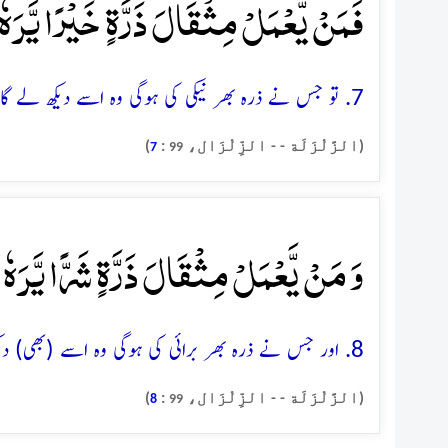
فَمَنۡ یَّعۡمَلۡ مِثۡقَالَ ذَرَّۃٍ خَیۡرًا یَّرَہٗ ؕ
7. تو جس نے ذرہ بھر نیکی کی ہوگی وہ اسے دیکھ لے گا
(الزَّلْزَلَة - - الزِّلْزَال،
:
)
7
99
وَ مَنۡ یَّعۡمَلۡ مِثۡقَالَ ذَرَّۃٍ شَرًّا یَّرَہٗ ٪﴿
8. اور جس نے ذرہ بھر برائی کی ہوگی وہ اسے (بھی) دیکھ لے گا
(الزَّلْزَلَة - - الزِّلْزَال،
:
)
8
99