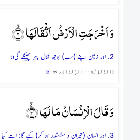
وَ اَخۡرَجَتِ الۡاَرۡضُ اَثۡقَالَہَا ۙ﴿۲﴾
o
2. اور زمین اپنے (سب) بوجھ نکال باہر پھینکے گی
(الزَّلْزَلَة - - الزِّلْزَال،
:
)
2
99
وَ قَالَ الۡاِنۡسَانُ مَا لَہَا ۚ﴿۳﴾
3. اور انسان (حیران و ششدر ہو کر) کہے گا: اسے کیا ہوگیا ہے