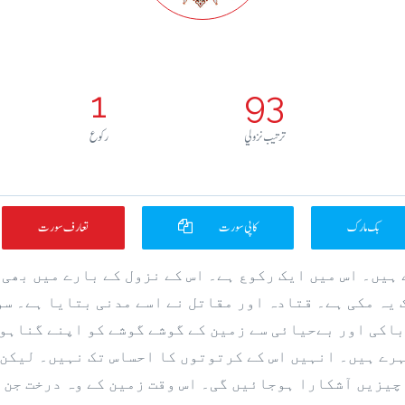
1
93
ترتيب نزولي
رکوع
بک مارک
کاپی سورت
تعارف سورت
 ہیں۔ اس میں ایک رکوع ہے۔ اس کے نزول کے بارے میں بھی
یہ مکی ہے۔ قتادہ اور مقاتل نے اسے مدنی بتایا ہے۔ سو
اکی اور بےحیائی سے زمین کے گوشے گوشے کو اپنے گناہوں
ہرے ہیں۔ انہیں اس کے کرتوتوں کا احساس تک نہیں۔ لیکن 
چیزیں آشکارا ہوجائیں گی۔ اس وقت زمین کے وہ درخت جن 