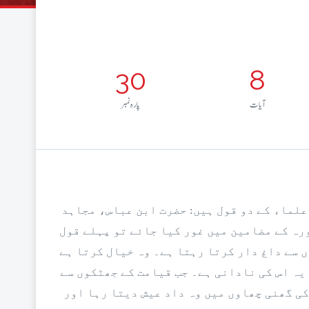
30
8
آيات
پارہ نمبر
 علماء کے دو قول ہیں: حضرت ابن عباس، مجاہد
رہ کے مضامین میں غور کیا جائے تو پہلے قول
 سے داغ دار کرتا رہتا ہے۔ وہ خیال کرتا ہے
یہ اس کی نادانی ہے۔ جب قیامت کے جھٹکوں سے
کی گھنی چھاوں میں وہ داد عیش دیتا رہا اور