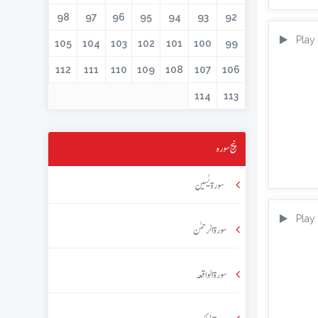
98
97
96
95
94
93
92
Play
105
104
103
102
101
100
99
112
111
110
109
108
107
106
114
113
پنج سورہ
سورۃ یٰسین
Play
سورۃ الرحمٰن
سورۃ الواقعہ