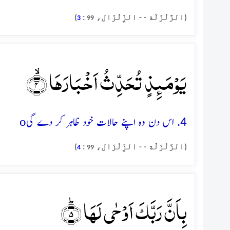
(الزَّلْزَلَة - - الزِّلْزَال،
:
)
3
99
یَوۡمَئِذٍ تُحَدِّثُ اَخۡبَارَہَا ۙ﴿۴﴾
o
4. اس دن وہ اپنے حالات خود ظاہر کر دے گی
(الزَّلْزَلَة - - الزِّلْزَال،
:
)
4
99
بِاَنَّ رَبَّکَ اَوۡحٰی لَہَا ؕ﴿۵﴾