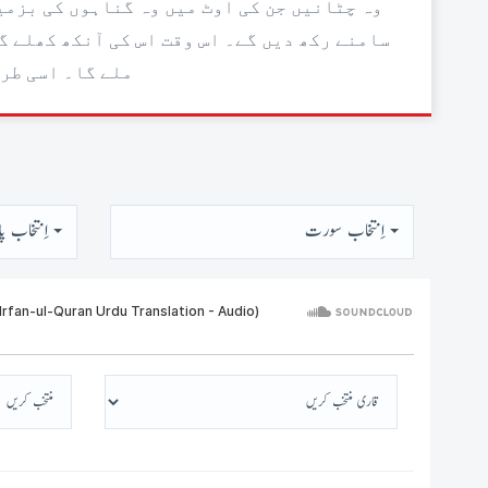
وہ چٹانیں جن کی اوٹ میں وہ گناہوں کی بزمی
سامنے رکھ دیں گے۔ اس وقت اس کی آنکھ کھلے گ
ملے گا۔ اسی طرح
اِنتخاب سورت
اِنتخاب پا