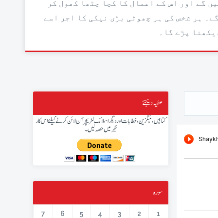
ں گے اور اس کے اعمال کا کچا چٹھا کھول کر
ے۔ ہر شخص کی ہر چھوٹی بڑی نیکی کا اجر اسے
دیکھنا پڑے گا۔
عطیہ دیجئے
کتابیں، میگزین، خطابات اور دیگر اسلامک لٹریچر آن لائن کرنے کیلئے اس کار
خیر میں حصہ لیں۔
سورہ
7
6
5
4
3
2
1