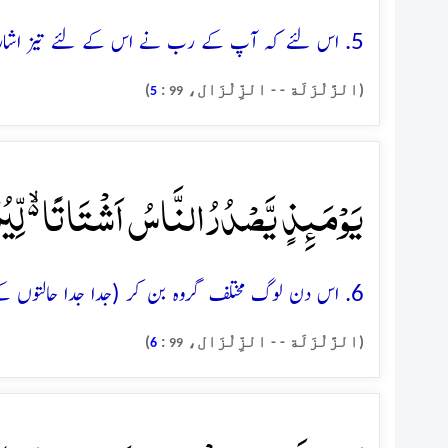
5. اس لئے کہ آپ کے رب نے اس کے لئے تیز اشاروں (کی زبان) کو مسخر فرما دیا ہوگا
(الزَّلْزَلَة - - الزِّلْزَال،
:
)
5
99
یَوۡمَئِذٍ یَّصۡدُرُ النَّاسُ اَشۡتَاتًا ۬ۙ لِّیُرَو
6. اس دن لوگ مختلف گروہ بن کر (جدا جدا حالتوں کے ساتھ) نکلیں گے تاکہ انہیں ان کے اَعمال دکھائے جائیں
(الزَّلْزَلَة - - الزِّلْزَال،
:
)
6
99