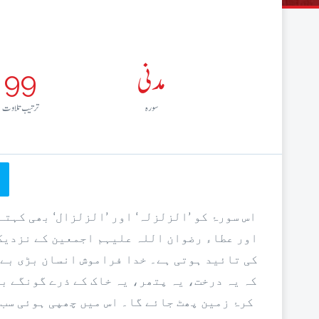
مدنی
99
سورہ
ترتيب تلاوت
اس سورۂ کو ’الزلزلہ‘ اور ’الزلزال‘ بھی کہتے
اور عطاء رضوان اللہ علیہم اجمعین کے نزدیک 
کی تائید ہوتی ہے۔ خدا فراموش انسان بڑی بےب
کہ یہ درخت، یہ پتھر، یہ خاک کے ذرے گونگے ب
کرۂ زمین پھٹ جائے گا۔ اس میں چھپی ہوئی سب 