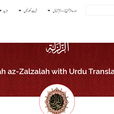
سورہ الزَّلْزَلَة - - الزِّلْزَال
آیت کھولیں
مزید
h az-Zalzalah with Urdu Transl