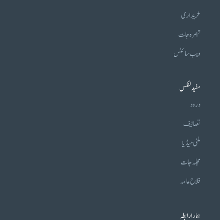
خریداری
تبصرہ جات
ویب سائٹس
مفید لنکس
درود
تصانیف
ملٹی میڈیا
مجلہ جات
فلاح عامہ
ہمارا رابطہ