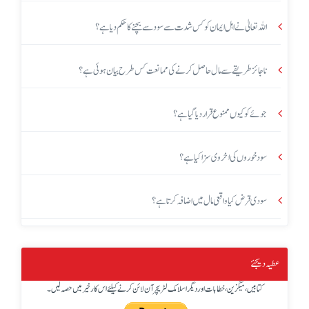
اللہ تعالیٰ نے اہل ایمان کو کس شدت سے سود سے بچنے کا حکم دیا ہے؟
ناجائز طریقے سے مال حاصل کرنے کی ممانعت کس طرح بیان ہوئی ہے؟
جوئے کو کیوں ممنوع قرار دیا گیا ہے؟
سود خوروں کی اخروی سزا کیا ہے؟
سودی قرض کیا واقعی مال میں اضافہ کرتا ہے؟
عطیہ دیجئے
کتابیں، میگزین، خطابات اور دیگر اسلامک لٹریچر آن لائن کرنے کیلئے اس کار خیر میں حصہ لیں۔