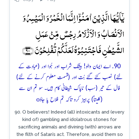
یٰۤاَیُّہَا الَّذِیۡنَ اٰمَنُوۡۤا اِنَّمَا الۡخَمۡرُ وَ الۡمَیۡسِرُ وَ
الۡاَنۡصَابُ وَ الۡاَزۡلَامُ رِجۡسٌ مِّنۡ عَمَلِ
الشَّیۡطٰنِ فَاجۡتَنِبُوۡہُ لَعَلَّکُمۡ تُفۡلِحُوۡنَ ﴿۹۰﴾
90. اے ایمان والو! بیشک شراب اور جُوا اور (عبادت کے
لئے) نصب کئے گئے بُت اور (قسمت معلوم کرنے کے لئے)
فال کے تیر (سب) ناپاک شیطانی کام ہیں۔ سو تم ان سے
o
(کلیتاً) پرہیز کرو تاکہ تم فلاح پا جاؤ
90. O believers! Indeed (all) intoxicants and (every
kind of) gambling and idolatrous stones for
sacrificing animals and divining (with) arrows are
the filth of Satan’s act. Therefore, avoid them so