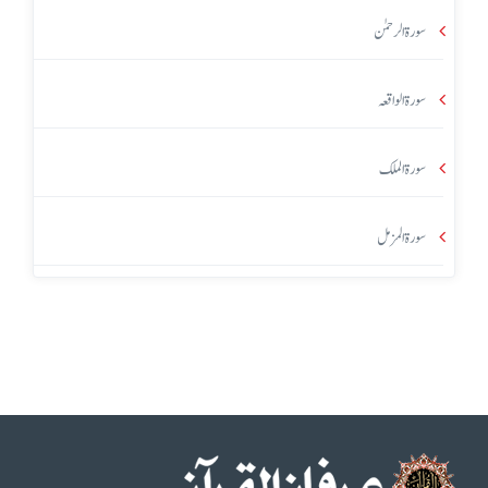
سورۃ الرحمٰن
سورۃ الواقعہ
سورۃ الملک
سورۃ المزمل