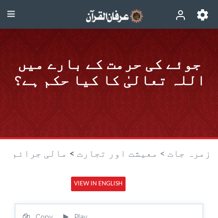
جوئے کی حرمت کے بارے میں
اللہ تعالیٰ کا کیا حکم ہے؟
زمرہ جات >
معیشت اور تجارت
>
مالی جرائم
VIEW IN ENGLISH
Copy
Play