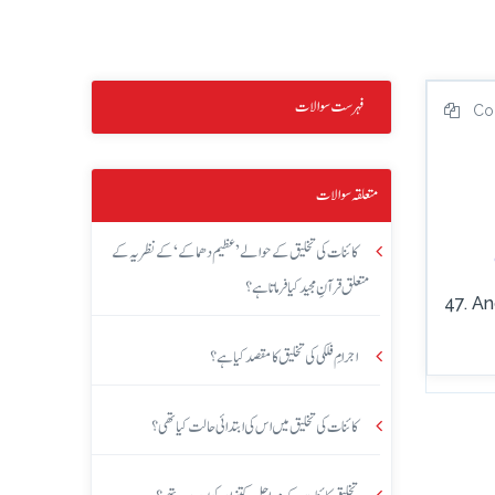
فہرست سوالات
Co
متعلقہ سوالات
کائنات کی تخلیق کے حوالے ’عظیم دھماکے‘ کے نظریہ کے
متعلق قرآنِ مجید کیا فرماتا ہے؟
47. An
اجرامِ فلکی کی تخلیق کا مقصد کیا ہے؟
کائنات کی تخلیق میں اس کی ابتدائی حالت کیا تھی؟