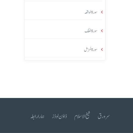
سورۃ الواقعہ
سورۃ الملک
سورۃ المزمل
سرورق
شیخ الاسلام
ڈاؤن لوڈز
ہمارا رابطہ