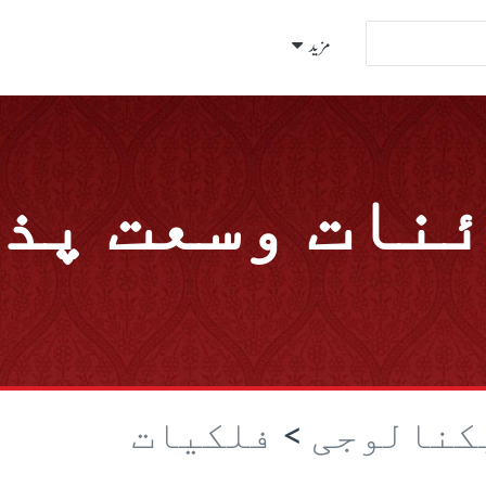
مزید
نات وسعت پذ
یکنالوجی
>
فلکیات