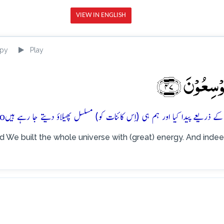
VIEW IN ENGLISH
py
Play
وۡسِعُوۡنَ ﴿۴۷﴾
o
d We built the whole universe with (great) energy. And indee