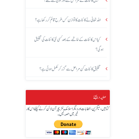
تخلیق کائنات کے مراحل کتنے اور کون سے تھے؟
اللہ تعالیٰ نے کائنات کا توازن کس طرح قائم کر رکھا ہے؟
کیا اس کائنات کے خاتمے کے بعد کسی نئی کائنات کی تخلیق
ہوگی؟
تخلیقِ کائنات کن مراحل سے گزر کر مکمل ہوئی ہے؟
عطیہ دیجئے
کتابیں، میگزین، خطابات اور دیگر اسلامک لٹریچر آن لائن کرنے کیلئے اس کار
خیر میں حصہ لیں۔