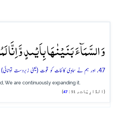
وَ السَّمَآءَ بَنَیۡنٰہَا بِاَیۡىدٍ وَّ اِنَّا لَمُ
47. اور ہم نے سماوِى کائنات کو قوت (یعنی زبردست توانائى) کے ذریعے پيدا كيا اور ہم ہى (اِس كائنات كو) مسلسل پھیلاؤ دیتے جا رہے ہیں
d, We are continuously expanding it.
(الذَّارِيَات،
:
)
47
51