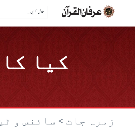
کیا کائ
زمرہ جات >
سائنس و ٹ