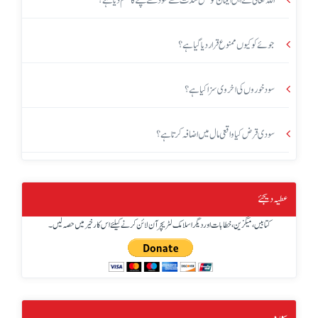
اللہ تعالیٰ نے اہل ایمان کو کس شدت سے سود سے بچنے کا حکم دیا ہے؟
جوئے کو کیوں ممنوع قرار دیا گیا ہے؟
سود خوروں کی اخروی سزا کیا ہے؟
سودی قرض کیا واقعی مال میں اضافہ کرتا ہے؟
عطیہ دیجئے
کتابیں، میگزین، خطابات اور دیگر اسلامک لٹریچر آن لائن کرنے کیلئے اس کار خیر میں حصہ لیں۔
سورہ