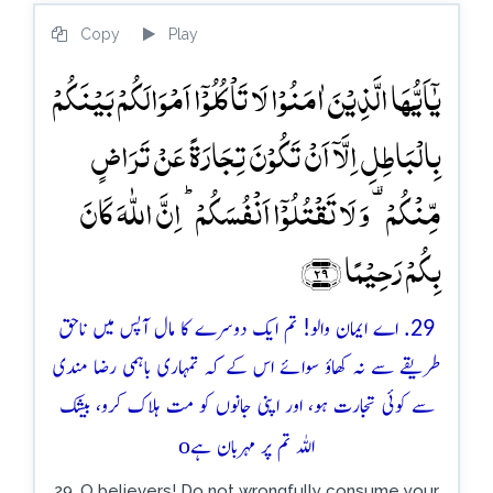
Copy
Play
یٰۤاَیُّہَا الَّذِیۡنَ اٰمَنُوۡا لَا تَاۡکُلُوۡۤا اَمۡوَالَکُمۡ بَیۡنَکُمۡ
بِالۡبَاطِلِ اِلَّاۤ اَنۡ تَکُوۡنَ تِجَارَۃً عَنۡ تَرَاضٍ
مِّنۡکُمۡ ۟ وَ لَا تَقۡتُلُوۡۤا اَنۡفُسَکُمۡ ؕ اِنَّ اللّٰہَ کَانَ
بِکُمۡ رَحِیۡمًا ﴿۲۹﴾
29. اے ایمان والو! تم ایک دوسرے کا مال آپس میں ناحق
طریقے سے نہ کھاؤ سوائے اس کے کہ تمہاری باہمی رضا مندی
سے کوئی تجارت ہو، اور اپنی جانوں کو مت ہلاک کرو، بیشک
o
اللہ تم پر مہربان ہے
29. O believers! Do not wrongfully consume your