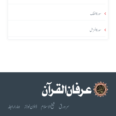
سورۃ الملک
سورۃ المزمل
سرورق
شیخ الاسلام
ڈاؤن لوڈز
ہمارا رابطہ