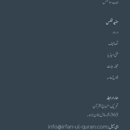
ویب سائٹس
مفید لنکس
درود
تصانیف
ملٹی میڈیا
مجلہ جات
فلاح عامہ
ہمارا رابطہ
تحریکِ منہاج القرآن
365 ایم، ماڈل ٹاؤن لاہور
ای میل :
info@irfan-ul-quran.com