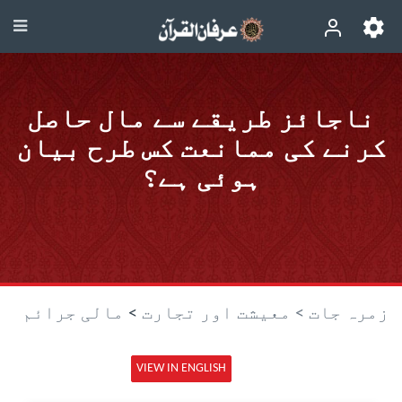
ناجائز طریقے سے مال حاصل
کرنے کی ممانعت کس طرح بیان
ہوئی ہے؟
زمرہ جات >
معیشت اور تجارت
>
مالی جرائم
VIEW IN ENGLISH