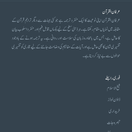
عرفان القرآن
عرفان القرآن اپنی نوعیت کا ایک منفرد ترجمہ ہے جو کئی جہات سے دیگر تراجم قرآن کے
مقابلہ میں نمایاں مقام رکھتا ہے۔ ہر ذہنی سطح کے لیے یکساں قابل فہم اور منفرد اسلوب بیان
کا حامل ہے، جس میں بامحاورہ زبان کی سلاست اور روانی ہے۔ یہ ترجمہ ہونے کے باوجود
تفسیری شان کا بھی حامل ہے اور آیات کے مفاہیم کی وضاحت جاننے کے لیے قاری کو تفسیری
حوالوں سے بے نیاز کر دیتا ہے۔
فوری رابطے
شیخ الاسلام
ڈاؤن لوڈز
خریداری
تبصرہ جات