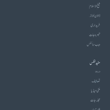
شیخ الاسلام
ڈاؤن لوڈز
خریداری
تبصرہ جات
ویب سائٹس
مفید لنکس
درود
تصانیف
ملٹی میڈیا
مجلہ جات
فلاح عامہ