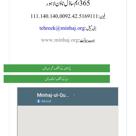
365 ایم، ماڈل ٹاؤن لاہور
فون
: 0092.42.5169111, 111.140.140
ای میل
:
tehreek@minhaj.org
ویب سائٹ
:
www.minhaj.org
پاکستان کے مختلف شہروں میں
دنیا کے مختلف ممالک میں