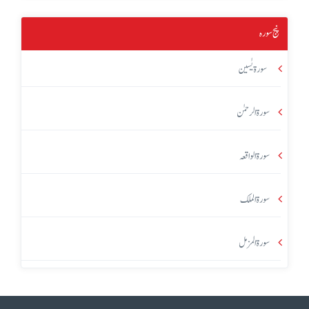
پنج سورہ
سورۃ یٰسین
سورۃ الرحمٰن
سورۃ الواقعہ
سورۃ الملک
سورۃ المزمل