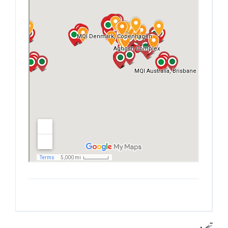
تبصرہ