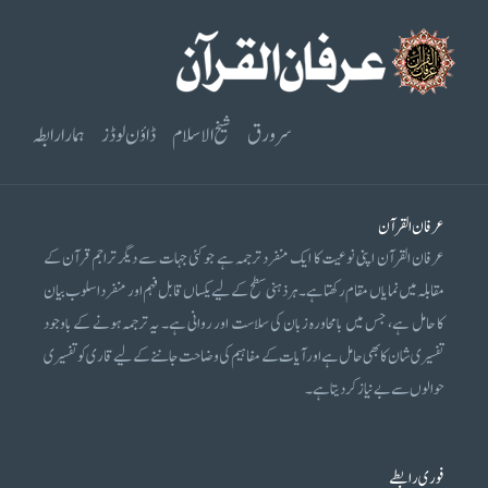
سرورق
شیخ الاسلام
ڈاؤن لوڈز
ہمارا رابطہ
عرفان القرآن
عرفان القرآن اپنی نوعیت کا ایک منفرد ترجمہ ہے جو کئی جہات سے دیگر تراجم قرآن کے
مقابلہ میں نمایاں مقام رکھتا ہے۔ ہر ذہنی سطح کے لیے یکساں قابل فہم اور منفرد اسلوب بیان
کا حامل ہے، جس میں بامحاورہ زبان کی سلاست اور روانی ہے۔ یہ ترجمہ ہونے کے باوجود
تفسیری شان کا بھی حامل ہے اور آیات کے مفاہیم کی وضاحت جاننے کے لیے قاری کو تفسیری
حوالوں سے بے نیاز کر دیتا ہے۔
فوری رابطے