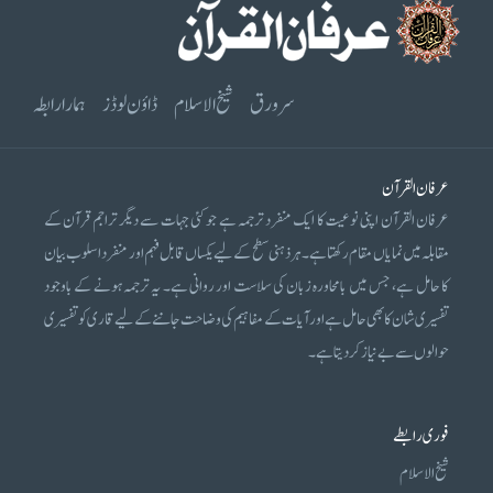
سرورق
شیخ الاسلام
ڈاؤن لوڈز
ہمارا رابطہ
عرفان القرآن
عرفان القرآن اپنی نوعیت کا ایک منفرد ترجمہ ہے جو کئی جہات سے دیگر تراجم قرآن کے
مقابلہ میں نمایاں مقام رکھتا ہے۔ ہر ذہنی سطح کے لیے یکساں قابل فہم اور منفرد اسلوب بیان
کا حامل ہے، جس میں بامحاورہ زبان کی سلاست اور روانی ہے۔ یہ ترجمہ ہونے کے باوجود
تفسیری شان کا بھی حامل ہے اور آیات کے مفاہیم کی وضاحت جاننے کے لیے قاری کو تفسیری
حوالوں سے بے نیاز کر دیتا ہے۔
فوری رابطے
شیخ الاسلام