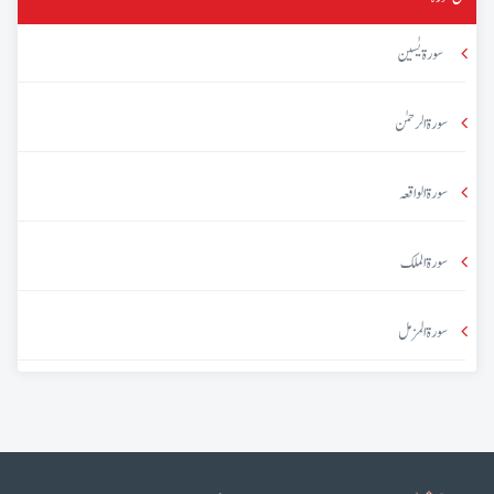
سورۃ یٰسین
سورۃ الرحمٰن
سورۃ الواقعہ
سورۃ الملک
سورۃ المزمل