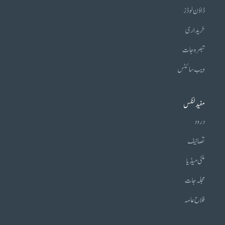
ڈاؤن لوڈز
خریداری
تبصرہ جات
ویب سائٹس
مفید لنکس
درود
تصانیف
ملٹی میڈیا
مجلہ جات
فلاح عامہ