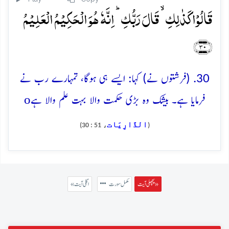
قَالُوۡا کَذٰلِکِ ۙ قَالَ رَبُّکِ ؕ اِنَّہٗ ہُوَ الۡحَکِیۡمُ الۡعَلِیۡمُ
﴿۳۰﴾
30. (فرشتوں نے) کہا: ایسے ہی ہوگا، تمہارے رب نے
o
فرمایا ہے۔ بیشک وہ بڑی حکمت والا بہت علم والا ہے
الذَّارِيَات
، 51 : 30)
(
پچھلی آیت »
مکمل سورت
« اگلی آیت