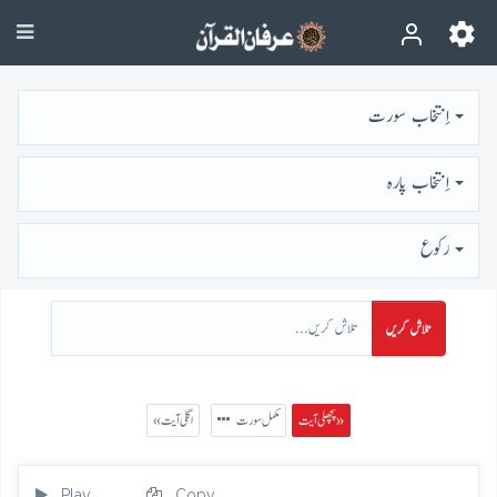
اِنتخاب سورت
اِنتخاب پارہ
رُكوع
تلاش کریں
پچھلی آیت »
مکمل سورت
« اگلی آیت
Play
Copy