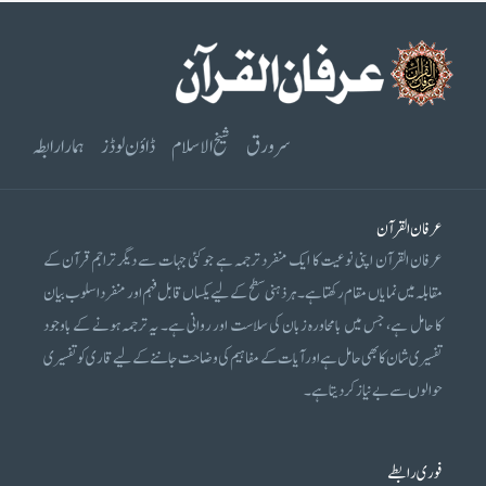
سرورق
شیخ الاسلام
ڈاؤن لوڈز
ہمارا رابطہ
عرفان القرآن
عرفان القرآن اپنی نوعیت کا ایک منفرد ترجمہ ہے جو کئی جہات سے دیگر تراجم قرآن کے
مقابلہ میں نمایاں مقام رکھتا ہے۔ ہر ذہنی سطح کے لیے یکساں قابل فہم اور منفرد اسلوب بیان
کا حامل ہے، جس میں بامحاورہ زبان کی سلاست اور روانی ہے۔ یہ ترجمہ ہونے کے باوجود
تفسیری شان کا بھی حامل ہے اور آیات کے مفاہیم کی وضاحت جاننے کے لیے قاری کو تفسیری
حوالوں سے بے نیاز کر دیتا ہے۔
فوری رابطے