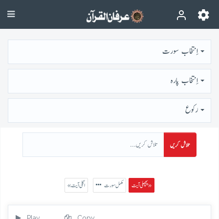
اِنتخاب سورت
اِنتخاب پارہ
رُكوع
تلاش کریں
پچھلی آیت »
مکمل سورت
« اگلی آیت
Play
Copy