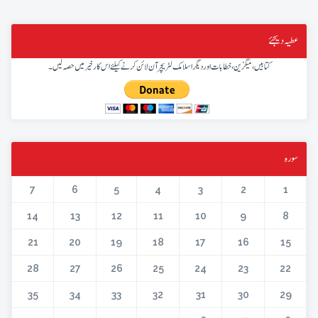
عطیہ دیجئے
کتابیں، میگزین، خطابات اور دیگر اسلامک لٹریچر آن لائن کرنے کیلئے اس کار خیر میں حصہ لیں۔
سورہ
7
6
5
4
3
2
1
14
13
12
11
10
9
8
21
20
19
18
17
16
15
28
27
26
25
24
23
22
35
34
33
32
31
30
29