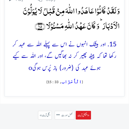
وَ لَقَدۡ کَانُوۡا عَاہَدُوا اللّٰہَ مِنۡ قَبۡلُ لَا یُوَلُّوۡنَ
الۡاَدۡبَارَ ؕ وَ کَانَ عَہۡدُ اللّٰہِ مَسۡـُٔوۡلًا ﴿۱۵﴾
15. اور بیشک انہوں نے اس سے پہلے اللہ سے عہد کر
رکھا تھا کہ پیٹھ پھیر کر نہ بھاگیں گے، اور اللہ سے کیے
o
ہوئے عہد کی (ضرور) باز پُرس ہوگی
الْأَحْزَاب
، 33 : 15)
(
پچھلی آیت »
مکمل سورت
« اگلی آیت