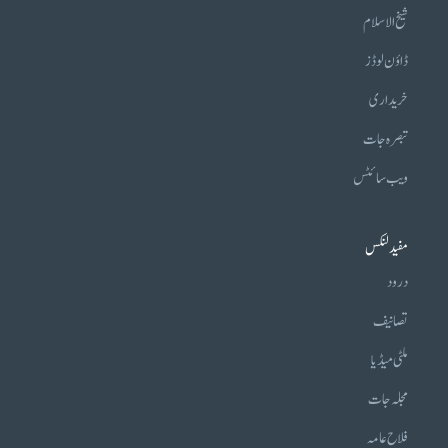
شیخ الاسلام
ڈاؤن لوڈز
خریداری
تبصرہ جات
ویب سائٹس
مفید لنکس
درود
تصانیف
ملٹی میڈیا
مجلہ جات
فلاح عامہ