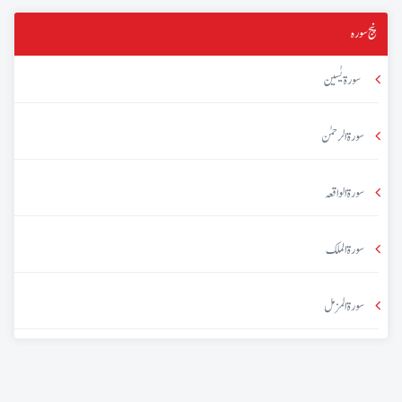
پنج سورہ
سورۃ یٰسین
سورۃ الرحمٰن
سورۃ الواقعہ
سورۃ الملک
سورۃ المزمل