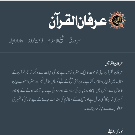
سرورق
شیخ الاسلام
ڈاؤن لوڈز
ہمارا رابطہ
عرفان القرآن
عرفان القرآن اپنی نوعیت کا ایک منفرد ترجمہ ہے جو کئی جہات سے دیگر تراجم قرآن کے
مقابلہ میں نمایاں مقام رکھتا ہے۔ ہر ذہنی سطح کے لیے یکساں قابل فہم اور منفرد اسلوب بیان
کا حامل ہے، جس میں بامحاورہ زبان کی سلاست اور روانی ہے۔ یہ ترجمہ ہونے کے باوجود
تفسیری شان کا بھی حامل ہے اور آیات کے مفاہیم کی وضاحت جاننے کے لیے قاری کو تفسیری
حوالوں سے بے نیاز کر دیتا ہے۔
فوری رابطے