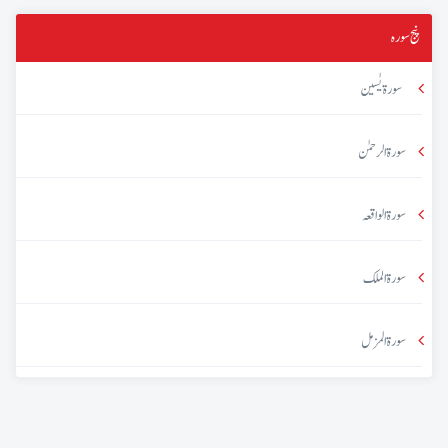
پنج سورہ
سورۃ یٰسین
سورۃ الرحمٰن
سورۃ الواقعہ
سورۃ الملک
سورۃ المزمل