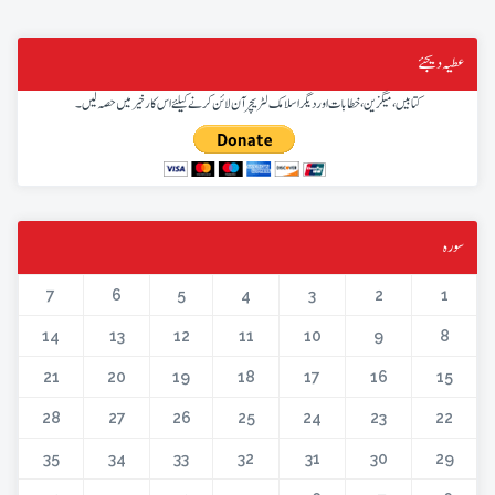
عطیہ دیجئے
کتابیں، میگزین، خطابات اور دیگر اسلامک لٹریچر آن لائن کرنے کیلئے اس کار خیر میں حصہ لیں۔
سورہ
7
6
5
4
3
2
1
14
13
12
11
10
9
8
21
20
19
18
17
16
15
28
27
26
25
24
23
22
35
34
33
32
31
30
29