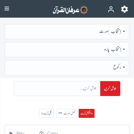
اِنتخاب سورت
اِنتخاب پارہ
رُكوع
تلاش کریں
پچھلی آیت »
مکمل سورت
« اگلی آیت
Play
Copy