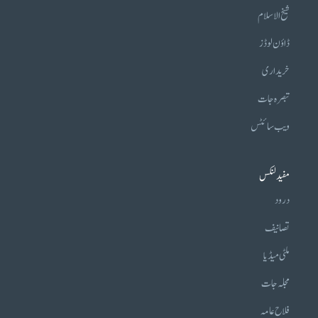
شیخ الاسلام
ڈاؤن لوڈز
خریداری
تبصرہ جات
ویب سائٹس
مفید لنکس
درود
تصانیف
ملٹی میڈیا
مجلہ جات
فلاح عامہ