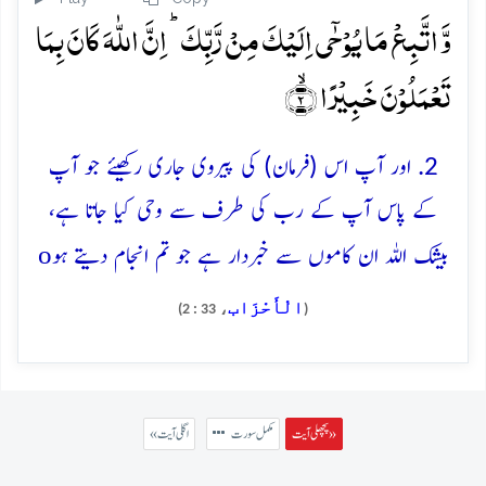
وَّ اتَّبِعۡ مَا یُوۡحٰۤی اِلَیۡکَ مِنۡ رَّبِّکَ ؕ اِنَّ اللّٰہَ کَانَ بِمَا
تَعۡمَلُوۡنَ خَبِیۡرًا ۙ﴿۲﴾
2. اور آپ اس (فرمان) کی پیروی جاری رکھیئے جو آپ
کے پاس آپ کے رب کی طرف سے وحی کیا جاتا ہے،
o
بیشک اللہ ان کاموں سے خبردار ہے جو تم انجام دیتے ہو
الْأَحْزَاب
، 33 : 2)
(
پچھلی آیت »
مکمل سورت
« اگلی آیت