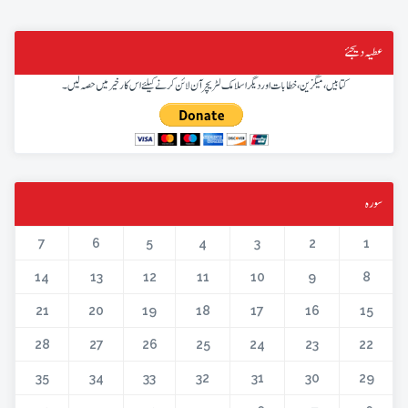
عطیہ دیجئے
کتابیں، میگزین، خطابات اور دیگر اسلامک لٹریچر آن لائن کرنے کیلئے اس کار خیر میں حصہ لیں۔
سورہ
7
6
5
4
3
2
1
14
13
12
11
10
9
8
21
20
19
18
17
16
15
28
27
26
25
24
23
22
35
34
33
32
31
30
29