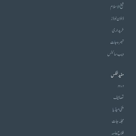
شیخ الاسلام
ڈاؤن لوڈز
خریداری
تبصرہ جات
ویب سائٹس
مفید لنکس
درود
تصانیف
ملٹی میڈیا
مجلہ جات
فلاح عامہ