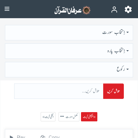
اِنتخاب سورت
اِنتخاب پارہ
رُكوع
تلاش کریں
پچھلی آیت »
مکمل سورت
« اگلی آیت
Play
Copy