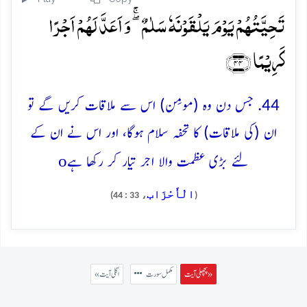
تَحِیَّتُہُمۡ یَوۡمَ یَلۡقَوۡنَہٗ سَلٰمٌ ۖۚ وَ اَعَدَّ لَہُمۡ اَجۡرًا
کَرِیۡمًا ﴿۴۴﴾
44. جس دن وہ (مومِن) اس سے ملاقات کریں گے تو
ان (کی ملاقات) کا تحفہ سلام ہوگا، اور اس نے ان کے
o
لئے بڑی عظمت والا اجر تیار کر رکھا ہے
الْأَحْزَاب
، 33 : 44)
(
پچھلی آیت »
مکمل سورت
« اگلی آیت