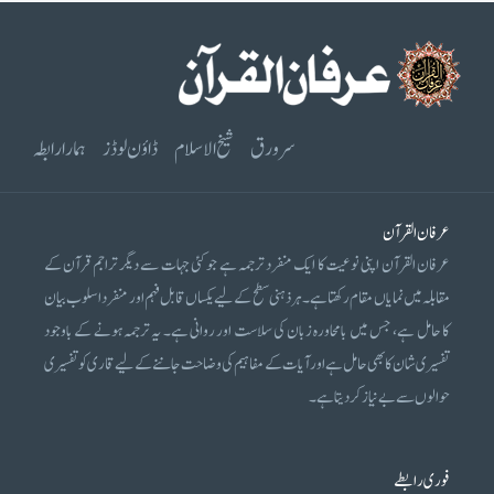
سرورق
شیخ الاسلام
ڈاؤن لوڈز
ہمارا رابطہ
عرفان القرآن
عرفان القرآن اپنی نوعیت کا ایک منفرد ترجمہ ہے جو کئی جہات سے دیگر تراجم قرآن کے
مقابلہ میں نمایاں مقام رکھتا ہے۔ ہر ذہنی سطح کے لیے یکساں قابل فہم اور منفرد اسلوب بیان
کا حامل ہے، جس میں بامحاورہ زبان کی سلاست اور روانی ہے۔ یہ ترجمہ ہونے کے باوجود
تفسیری شان کا بھی حامل ہے اور آیات کے مفاہیم کی وضاحت جاننے کے لیے قاری کو تفسیری
حوالوں سے بے نیاز کر دیتا ہے۔
فوری رابطے