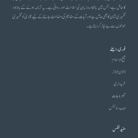
کا حامل ہے، جس میں بامحاورہ زبان کی سلاست اور روانی ہے۔ یہ ترجمہ ہونے کے باوجود
تفسیری شان کا بھی حامل ہے اور آیات کے مفاہیم کی وضاحت جاننے کے لیے قاری کو تفسیری
حوالوں سے بے نیاز کر دیتا ہے۔
فوری رابطے
شیخ الاسلام
ڈاؤن لوڈز
خریداری
تبصرہ جات
ویب سائٹس
مفید لنکس