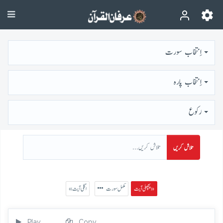
اِنتخاب سورت
اِنتخاب پارہ
رُكوع
تلاش کریں
پچھلی آیت »
مکمل سورت
« اگلی آیت
Play
Copy