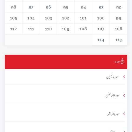
98
97
96
95
94
93
92
105
104
103
102
101
100
99
112
111
110
109
108
107
106
114
113
پنج سورہ
سورۃ یٰسین
سورۃ الرحمٰن
سورۃ الواقعہ