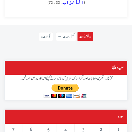
الْأَحْزَاب
، 33 : 72)
(
پچھلی آیت »
مکمل سورت
« اگلی آیت
عطیہ دیجئے
کتابیں، میگزین، خطابات اور دیگر اسلامک لٹریچر آن لائن کرنے کیلئے اس کار خیر میں حصہ لیں۔
سورہ
7
6
5
4
3
2
1