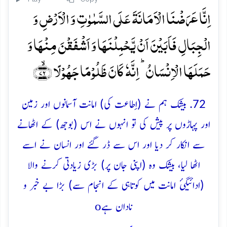
اِنَّا عَرَضۡنَا الۡاَمَانَۃَ عَلَی السَّمٰوٰتِ وَ الۡاَرۡضِ وَ
الۡجِبَالِ فَاَبَیۡنَ اَنۡ یَّحۡمِلۡنَہَا وَ اَشۡفَقۡنَ مِنۡہَا وَ
حَمَلَہَا الۡاِنۡسَانُ ؕ اِنَّہٗ کَانَ ظَلُوۡمًا جَہُوۡلًا ﴿ۙ۷۲﴾
72. بیشک ہم نے (اِطاعت کی) امانت آسمانوں اور زمین
اور پہاڑوں پر پیش کی تو انہوں نے اس (بوجھ) کے اٹھانے
سے انکار کر دیا اور اس سے ڈر گئے اور انسان نے اسے
اٹھا لیا، بیشک وہ (اپنی جان پر) بڑی زیادتی کرنے والا
(ادائیگئ امانت میں کوتاہی کے انجام سے) بڑا بے خبر و
o
نادان ہے