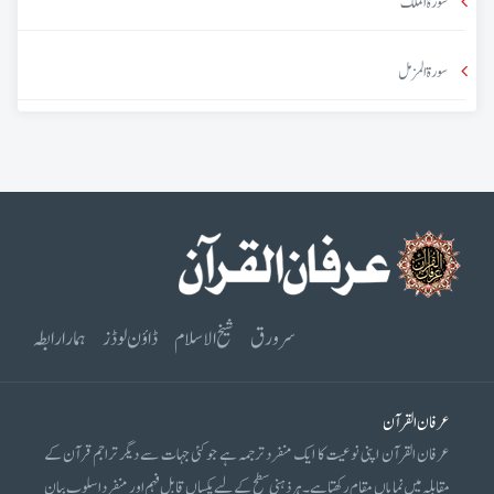
سورۃ الملک
سورۃ المزمل
سرورق
شیخ الاسلام
ڈاؤن لوڈز
ہمارا رابطہ
عرفان القرآن
عرفان القرآن اپنی نوعیت کا ایک منفرد ترجمہ ہے جو کئی جہات سے دیگر تراجم قرآن کے
مقابلہ میں نمایاں مقام رکھتا ہے۔ ہر ذہنی سطح کے لیے یکساں قابل فہم اور منفرد اسلوب بیان