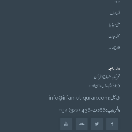
درود
تصانیف
ملٹی میڈیا
مجلہ جات
فلاح عامہ
ہمارا رابطہ
تحریکِ منہاج القرآن
365 ایم، ماڈل ٹاؤن لاہور
ای میل :
info@irfan-ul-quran.com
واٹس ایپ :
4066-438 (322) 92+