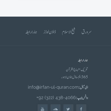
سرورق
شیخ الاسلام
ڈاؤن لوڈز
ہمارا رابطہ
ہمارا رابطہ
تحریکِ منہاج القرآن
365 ایم، ماڈل ٹاؤن لاہور
ای میل :
info@irfan-ul-quran.com
واٹس ایپ :
4066-438 (322) 92+