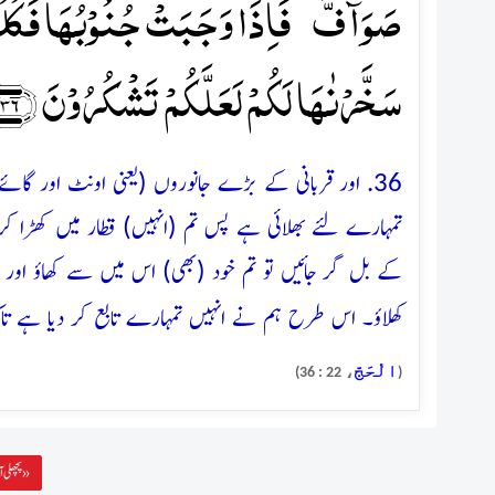
صَوَآفَّ ۚ فَاِذَا وَجَبَتۡ جُنُوۡبُہَا فَکُلُوۡا
سَخَّرۡنٰہَا لَکُمۡ لَعَلَّکُمۡ تَشۡکُرُوۡنَ ﴿۳۶﴾
36. اور قربانی کے بڑے جانوروں (یعنی اونٹ اور گائ
تمہارے لئے بھلائی ہے پس تم (انہیں) قطار میں کھڑا کر ک
کے بل گر جائیں تو تم خود (بھی) اس میں سے کھاؤ اور 
کھلاؤ۔ اس طرح ہم نے انہیں تمہارے تابع کر دیا ہے تاکہ
الْحَجّ
، 22 : 36)
(
پچھلی آیت »