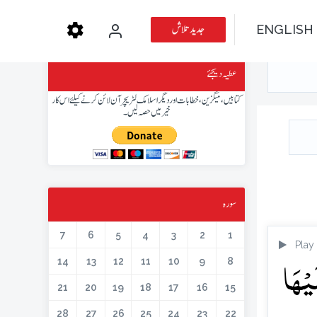
جدید تلاش
ENGLISH
عطیہ دیجئے
کتابیں، میگزین، خطابات اور دیگر اسلامک لٹریچر آن لائن کرنے کیلئے اس کار
خیر میں حصہ لیں۔
سورہ
7
6
5
4
3
2
1
Play
َیۡہَا
14
13
12
11
10
9
8
21
20
19
18
17
16
15
28
27
26
25
24
23
22