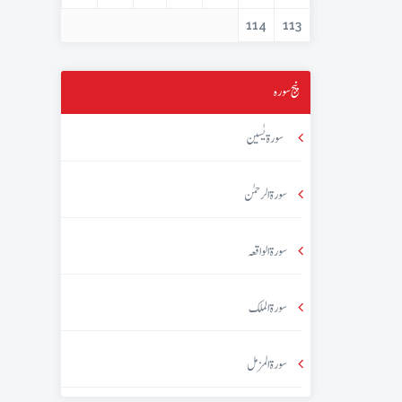
114
113
پنج سورہ
سورۃ یٰسین
سورۃ الرحمٰن
سورۃ الواقعہ
سورۃ الملک
سورۃ المزمل