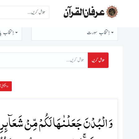
اِنتخاب سورت
اِنتخاب پا
تلاش کریں
پچھلی آیت »
وَ الۡبُدۡنَ جَعَلۡنٰہَا لَکُمۡ مِّنۡ شَعَآئِرِ ا