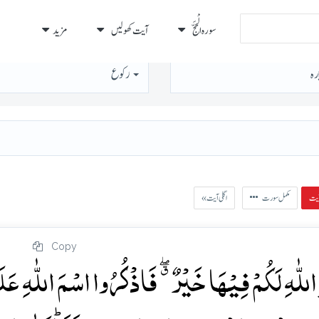
سورہ الْحَجّ
آیت کھولیں
مزید
رہ
رُكوع
مکمل سورت
« اگلی آیت
Copy
للّٰہِ لَکُمۡ فِیۡہَا خَیۡرٌ ٭ۖ فَاذۡکُرُوا اسۡمَ اللّٰہِ عَل