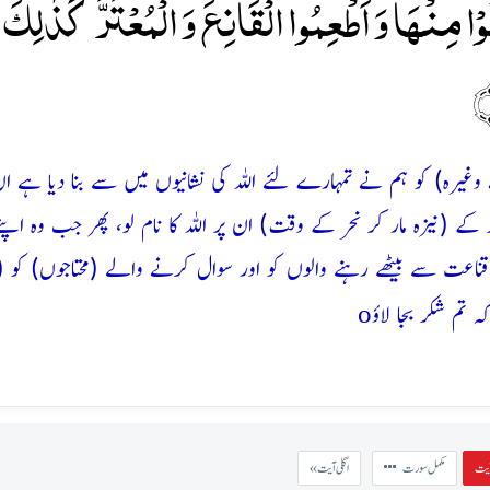
 مِنۡہَا وَ اَطۡعِمُوا الۡقَانِعَ وَ الۡمُعۡتَرَّ ؕ کَذٰلِکَ
ے وغیرہ) کو ہم نے تمہارے لئے اللہ کی نشانیوں میں سے بنا دیا ہے ا
ے (نیزہ مار کر نحر کے وقت) ان پر اللہ کا نام لو، پھر جب وہ اپنے 
قناعت سے بیٹھے رہنے والوں کو اور سوال کرنے والے (محتاجوں) کو (
o
 تم شکر بجا لاؤ
مکمل سورت
« اگلی آیت