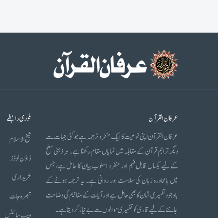
عرفان القرآن
فوری رابطے
عرفان القرآن اپنی نوعیت کا ایک منفرد ترجمہ ہے جو کئی جہات سے
شیخ الاسلام
دیگر تراجم قرآن کے مقابلہ میں نمایاں مقام رکھتا ہے۔ ہر ذہنی سطح
ڈاؤن لوڈز
کے لیے یکساں قابل فہم اور منفرد اسلوب بیان کا حامل ہے، جس
خریداری
میں بامحاورہ زبان کی سلاست اور روانی ہے۔ یہ ترجمہ ہونے کے
باوجود تفسیری شان کا بھی حامل ہے اور آیات کے مفاہیم کی وضاحت
تبصرہ جات
جاننے کے لیے قاری کو تفسیری حوالوں سے بے نیاز کر دیتا ہے۔
ویب سائٹس