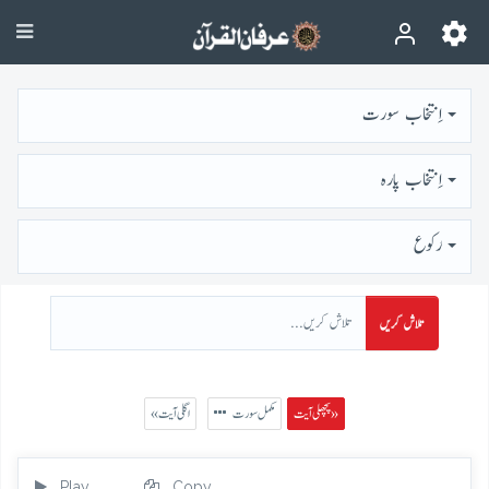
اِنتخاب سورت
اِنتخاب پارہ
رُكوع
تلاش کریں
پچھلی آیت »
مکمل سورت
« اگلی آیت
Play
Copy