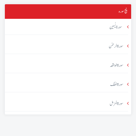
پنج سورہ
سورۃ یٰسین
سورۃ الرحمٰن
سورۃ الواقعہ
سورۃ الملک
سورۃ المزمل