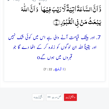
وَّ اَنَّ السَّاعَۃَ اٰتِیَۃٌ لَّا رَیۡبَ فِیۡہَا ۙ وَ اَنَّ اللّٰہَ
یَبۡعَثُ مَنۡ فِی الۡقُبُوۡرِ ﴿۷﴾
7. اور بیشک قیامت آنے والی ہے اس میں کوئی شک نہیں
اور یقیناً اللہ ان لوگوں کو زندہ کر کے اٹھا دے گا جو
o
قبروں میں ہوں گے
الْحَجّ
، 22 : 7)
(
پچھلی آیت »
مکمل سورت
« اگلی آیت