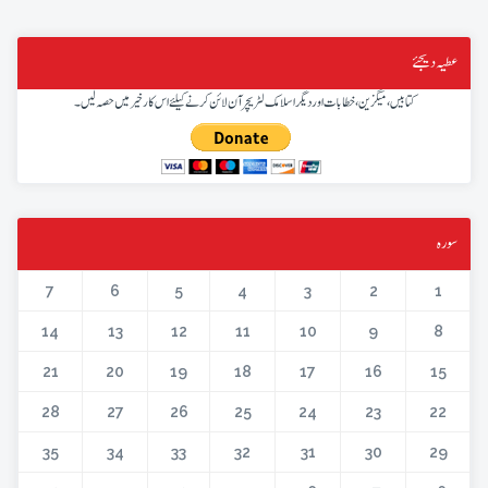
عطیہ دیجئے
کتابیں، میگزین، خطابات اور دیگر اسلامک لٹریچر آن لائن کرنے کیلئے اس کار خیر میں حصہ لیں۔
سورہ
7
6
5
4
3
2
1
14
13
12
11
10
9
8
21
20
19
18
17
16
15
28
27
26
25
24
23
22
35
34
33
32
31
30
29