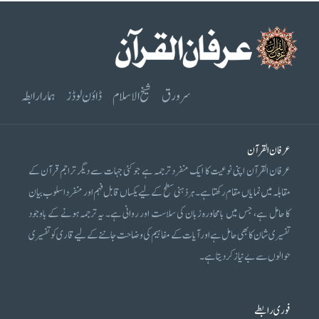
سرورق
شیخ الاسلام
ڈاؤن لوڈز
ہمارا رابطہ
عرفان القرآن
عرفان القرآن اپنی نوعیت کا ایک منفرد ترجمہ ہے جو کئی جہات سے دیگر تراجم قرآن کے
مقابلہ میں نمایاں مقام رکھتا ہے۔ ہر ذہنی سطح کے لیے یکساں قابل فہم اور منفرد اسلوب بیان
کا حامل ہے، جس میں بامحاورہ زبان کی سلاست اور روانی ہے۔ یہ ترجمہ ہونے کے باوجود
تفسیری شان کا بھی حامل ہے اور آیات کے مفاہیم کی وضاحت جاننے کے لیے قاری کو تفسیری
حوالوں سے بے نیاز کر دیتا ہے۔
فوری رابطے