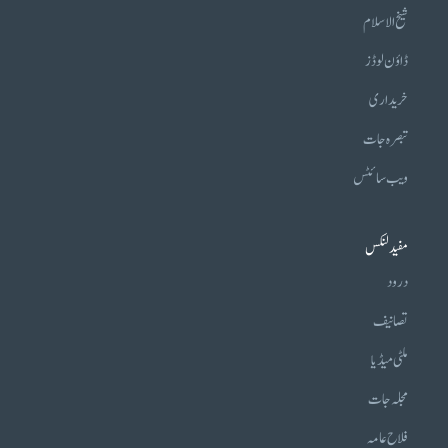
شیخ الاسلام
ڈاؤن لوڈز
خریداری
تبصرہ جات
ویب سائٹس
مفید لنکس
درود
تصانیف
ملٹی میڈیا
مجلہ جات
فلاح عامہ