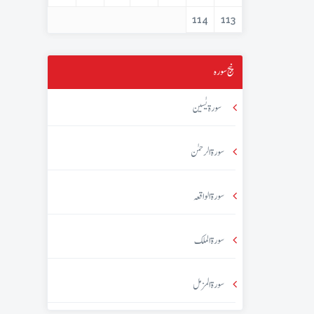
114
113
پنج سورہ
سورۃ یٰسین
سورۃ الرحمٰن
سورۃ الواقعہ
سورۃ الملک
سورۃ المزمل