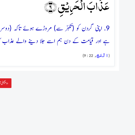
عَذَابَ الۡحَرِیۡقِ ﴿۹﴾
9. اپنی گردن کو (تکبّر سے) مروڑے ہوئے تاکہ (دوسرو
ہے اور قیامت کے دن ہم اسے جلا دینے والے عذاب کا 
الْحَجّ
، 22 : 9)
(
پچھلی آیت »