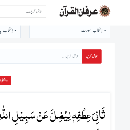
اِنتخاب سورت
اِنتخاب پا
تلاش کریں
پچھلی آیت »
ثَانِیَ عِطۡفِہٖ لِیُضِلَّ عَنۡ سَبِیۡلِ اللّٰہِ ؕ