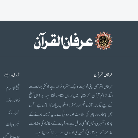
عرفان القرآن
فوری رابطے
عرفان القرآن اپنی نوعیت کا ایک منفرد ترجمہ ہے جو کئی جہات سے
شیخ الاسلام
دیگر تراجم قرآن کے مقابلہ میں نمایاں مقام رکھتا ہے۔ ہر ذہنی سطح
ڈاؤن لوڈز
کے لیے یکساں قابل فہم اور منفرد اسلوب بیان کا حامل ہے، جس
خریداری
میں بامحاورہ زبان کی سلاست اور روانی ہے۔ یہ ترجمہ ہونے کے
باوجود تفسیری شان کا بھی حامل ہے اور آیات کے مفاہیم کی وضاحت
تبصرہ جات
جاننے کے لیے قاری کو تفسیری حوالوں سے بے نیاز کر دیتا ہے۔
ویب سائٹس