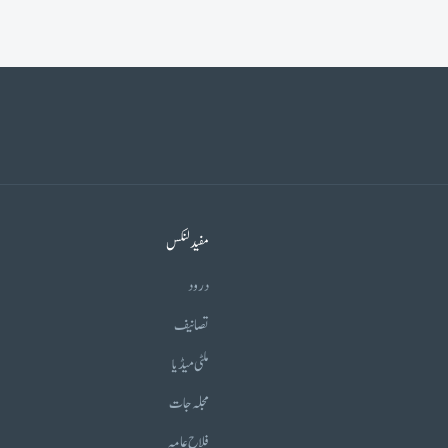
مفید لنکس
درود
تصانیف
ملٹی میڈیا
مجلہ جات
فلاح عامہ