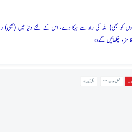
ں کو بھی) اللہ کی راہ سے بہکا دے، اس کے لئے دنیا میں (بھی) رس
o
مزہ چکھائیں گے
مکمل سورت
« اگلی آیت