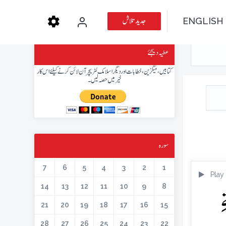
جدید تلاش
ENGLISH
عطیہ دیجئے
کتابیں، میگزین، خطابات اور دیگر اسلامک لٹریچر آن لائن کرنے کیلئے اس کار
خیر میں حصہ لیں۔
سورہ
7
6
5
4
3
2
1
Play
ِ
14
13
12
11
10
9
8
21
20
19
18
17
16
15
28
27
26
25
24
23
22