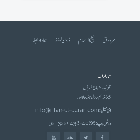
سرورق
شیخ الاسلام
ڈاؤن لوڈز
ہمارا رابطہ
ہمارا رابطہ
تحریکِ منہاج القرآن
365 ایم، ماڈل ٹاؤن لاہور
ای میل :
info@irfan-ul-quran.com
واٹس ایپ :
4066-438 (322) 92+