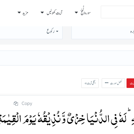
سورہ الْحَجّ
آیت کھولیں
مزید
رہ
رُكوع
مکمل سورت
« اگلی آیت
Copy
 لَہٗ فِی الدُّنۡیَا خِزۡیٌ وَّ نُذِیۡقُہٗ یَوۡمَ الۡقِیٰمَۃ