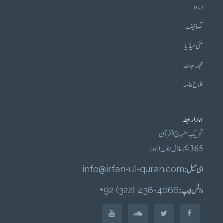
درود
تصانیف
ملٹی میڈیا
مجلہ جات
فلاح عامہ
ہمارا رابطہ
تحریکِ منہاج القرآن
365 ایم، ماڈل ٹاؤن لاہور
ای میل :
info@irfan-ul-quran.com
واٹس ایپ :
4066-438 (322) 92+