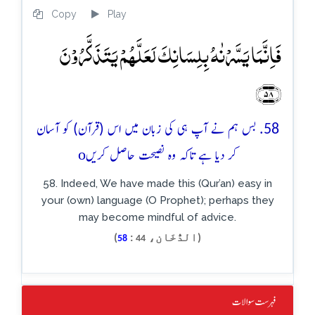
Copy
Play
فَاِنَّمَا یَسَّرۡنٰہُ بِلِسَانِکَ لَعَلَّہُمۡ یَتَذَکَّرُوۡنَ
﴿۵۸﴾
58. بس ہم نے آپ ہی کی زبان میں اس (قرآن) کو آسان
o
کر دیا ہے تاکہ وہ نصیحت حاصل کریں
58. Indeed, We have made this (Qur’an) easy in
your (own) language (O Prophet); perhaps they
may become mindful of advice.
(الدُّخَان،
:
)
58
44
فہرست سوالات