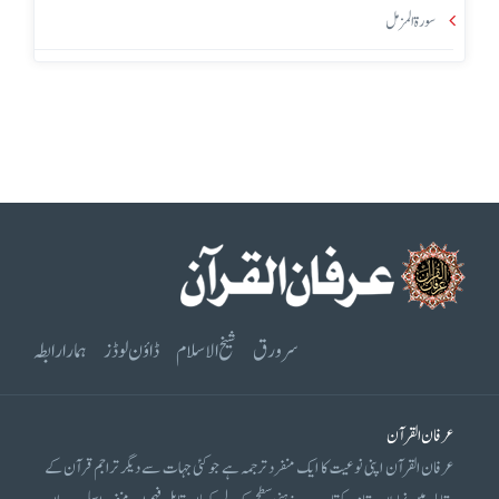
سورۃ المزمل
سرورق
شیخ الاسلام
ڈاؤن لوڈز
ہمارا رابطہ
عرفان القرآن
عرفان القرآن اپنی نوعیت کا ایک منفرد ترجمہ ہے جو کئی جہات سے دیگر تراجم قرآن کے