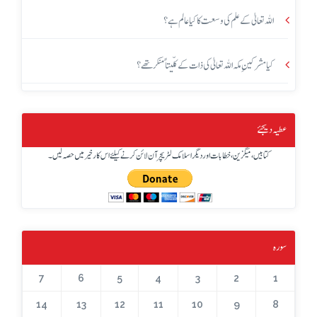
اللہ تعالیٰ کے علم کی وسعت کا کیا عالم ہے؟
کیا مشرکینِ مکہ اللہ تعالیٰ کی ذات کے کلّیتاً منکر تھے؟
عطیہ دیجئے
کتابیں، میگزین، خطابات اور دیگر اسلامک لٹریچر آن لائن کرنے کیلئے اس کار خیر میں حصہ لیں۔
سورہ
7
6
5
4
3
2
1
14
13
12
11
10
9
8