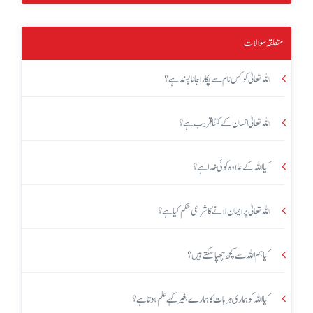
متعلقہ سوالات
اللہ تعالیٰ کو کس نام سے پکارا جانا پسند ہے؟
اللہ تعالیٰ انسان کے کتنا قریب ہے؟
کیا اللہ کے علاوہ کوئی خدا ہے؟
اللہ تعالیٰ پر ایمان لانے کا شرعی حکم کیا ہے؟
کیا ہم اللہ سے کچھ چھپا سکتے ہیں؟
کیا اللہ کو ہماری ہر بات کا ہمارے بغیر کہے علم ہوتا ہے؟