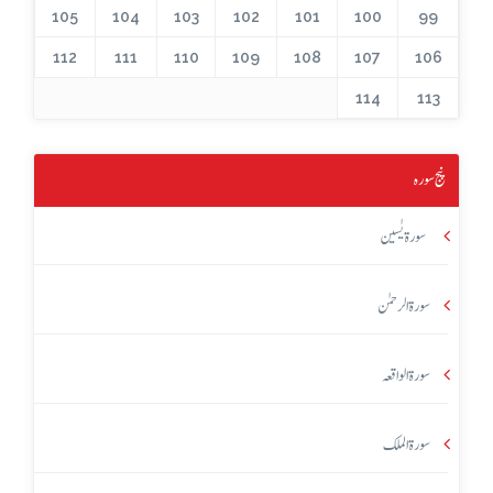
105
104
103
102
101
100
99
112
111
110
109
108
107
106
114
113
پنج سورہ
سورۃ یٰسین
سورۃ الرحمٰن
سورۃ الواقعہ
سورۃ الملک