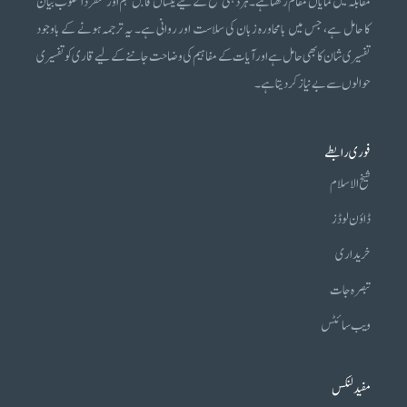
مقابلہ میں نمایاں مقام رکھتا ہے۔ ہر ذہنی سطح کے لیے یکساں قابل فہم اور منفرد اسلوب بیان
کا حامل ہے، جس میں بامحاورہ زبان کی سلاست اور روانی ہے۔ یہ ترجمہ ہونے کے باوجود
تفسیری شان کا بھی حامل ہے اور آیات کے مفاہیم کی وضاحت جاننے کے لیے قاری کو تفسیری
حوالوں سے بے نیاز کر دیتا ہے۔
فوری رابطے
شیخ الاسلام
ڈاؤن لوڈز
خریداری
تبصرہ جات
ویب سائٹس
مفید لنکس