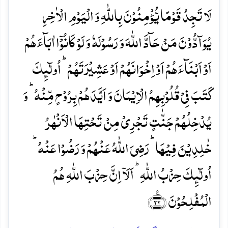
لَا تَجِدُ قَوۡمًا یُّؤۡمِنُوۡنَ بِاللّٰہِ وَ الۡیَوۡمِ الۡاٰخِرِ
یُوَآدُّوۡنَ مَنۡ حَآدَّ اللّٰہَ وَ رَسُوۡلَہٗ وَ لَوۡ کَانُوۡۤا اٰبَآءَہُمۡ
اَوۡ اَبۡنَآءَہُمۡ اَوۡ اِخۡوَانَہُمۡ اَوۡ عَشِیۡرَتَہُمۡ ؕ اُولٰٓئِکَ
کَتَبَ فِیۡ قُلُوۡبِہِمُ الۡاِیۡمَانَ وَ اَیَّدَہُمۡ بِرُوۡحٍ مِّنۡہُ ؕ وَ
یُدۡخِلُہُمۡ جَنّٰتٍ تَجۡرِیۡ مِنۡ تَحۡتِہَا الۡاَنۡہٰرُ
خٰلِدِیۡنَ فِیۡہَا ؕ رَضِیَ اللّٰہُ عَنۡہُمۡ وَ رَضُوۡا عَنۡہُ ؕ
اُولٰٓئِکَ حِزۡبُ اللّٰہِ ؕ اَلَاۤ اِنَّ حِزۡبَ اللّٰہِ ہُمُ
الۡمُفۡلِحُوۡنَ ﴿٪۲۲﴾