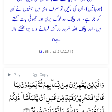
(ہوجاتیں)، اُن کی مائیں تو صرف وہی ہیں جنہوں نے اُن
کو جَنا ہے، اور بیشک وہ لوگ بری اور جھوٹی بات کہتے
ہیں، اور بیشک اللہ ضرور درگزر فرمانے والا بڑا بخشنے والا
o
ہے
(الْمُجَادَلَة،
:
)
2
58
Play
Copy
وَ الَّذِیۡنَ یُظٰہِرُوۡنَ مِنۡ نِّسَآئِہِمۡ ثُمَّ یَعُوۡدُوۡنَ لِمَا
قَالُوۡا فَتَحۡرِیۡرُ رَقَبَۃٍ مِّنۡ قَبۡلِ اَنۡ یَّتَمَآسَّا ؕ ذٰلِکُمۡ
تُوۡعَظُوۡنَ بِہٖ ؕ وَ اللّٰہُ بِمَا تَعۡمَلُوۡنَ خَبِیۡرٌ ﴿۳﴾