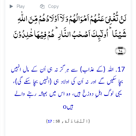
Play
Copy
لَنۡ تُغۡنِیَ عَنۡہُمۡ اَمۡوَالُہُمۡ وَ لَاۤ اَوۡلَادُہُمۡ مِّنَ اللّٰہِ
شَیۡئًا ؕ اُولٰٓئِکَ اَصۡحٰبُ النَّارِ ؕ ہُمۡ فِیۡہَا خٰلِدُوۡنَ
﴿۱۷﴾
17. اللہ (کے عذاب) سے ہرگز نہ ہی اُن کے مال انہیں
بچا سکیں گے اور نہ اُن کی اولاد ہی (انہیں بچا سکے گی)،
یہی لوگ اہلِ دوزخ ہیں، وہ اس میں ہمیشہ رہنے والے
o
ہیں
(الْمُجَادَلَة،
:
)
17
58