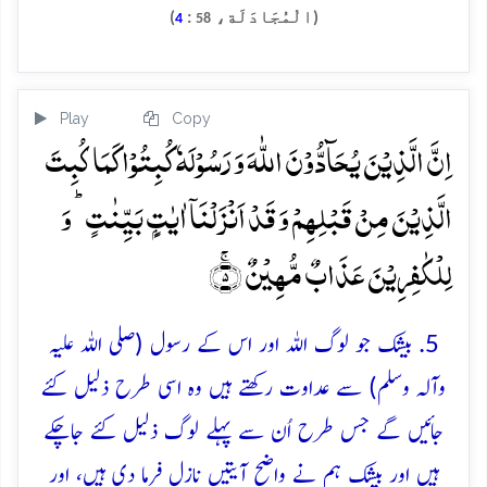
(الْمُجَادَلَة،
:
)
4
58
Play
Copy
اِنَّ الَّذِیۡنَ یُحَآدُّوۡنَ اللّٰہَ وَ رَسُوۡلَہٗ کُبِتُوۡا کَمَا کُبِتَ
الَّذِیۡنَ مِنۡ قَبۡلِہِمۡ وَ قَدۡ اَنۡزَلۡنَاۤ اٰیٰتٍۭ بَیِّنٰتٍ ؕ وَ
لِلۡکٰفِرِیۡنَ عَذَابٌ مُّہِیۡنٌ ۚ﴿۵﴾
5. بیشک جو لوگ اللہ اور اس کے رسول (صلی اللہ علیہ
وآلہ وسلم) سے عداوت رکھتے ہیں وہ اسی طرح ذلیل کئے
جائیں گے جس طرح اُن سے پہلے لوگ ذلیل کئے جاچکے
ہیں اور بیشک ہم نے واضح آیتیں نازل فرما دی ہیں، اور