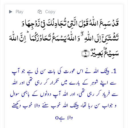
Play
Copy
قَدۡ سَمِعَ اللّٰہُ قَوۡلَ الَّتِیۡ تُجَادِلُکَ فِیۡ زَوۡجِہَا وَ
تَشۡتَکِیۡۤ اِلَی اللّٰہِ ٭ۖ وَ اللّٰہُ یَسۡمَعُ تَحَاوُرَکُمَا ؕ اِنَّ اللّٰہَ
سَمِیۡعٌۢ بَصِیۡرٌ ﴿۱﴾
1. بیشک اللہ نے اس عورت کی بات سن لی ہے جو آپ
سے اپنے شوہر کے بارے میں تکرار کر رہی تھی اور اللہ
سے فریاد کر رہی تھی، اور اللہ آپ دونوں کے باہمی سوال
و جواب سن رہا تھا، بیشک اللہ خوب سننے والا خوب دیکھنے
o
والا ہے