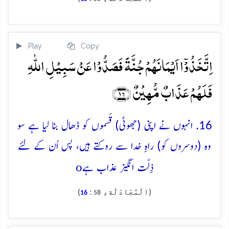
Play
Copy
اِتَّخَذُوۡۤا اَیۡمَانَہُمۡ جُنَّۃً فَصَدُّوۡا عَنۡ سَبِیۡلِ اللّٰہِ
فَلَہُمۡ عَذَابٌ مُّہِیۡنٌ ﴿۱۶﴾
16. انہوں نے اپنی (جھوٹی) قَسموں کو ڈھال بنا لیا ہے سو
وہ (دوسروں کو) راہِ خدا سے روکتے ہیں، پس اُن کے لئے
o
ذِلّت انگیز عذاب ہے
(الْمُجَادَلَة،
:
)
16
58