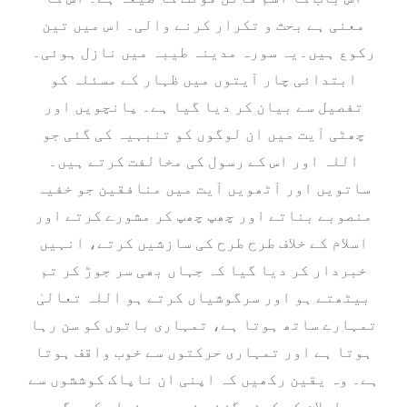
معنی ہے بحث و تکرار کرنے والی۔ اس میں تین
رکوع ہیں۔یہ سورہ مدینہ طیبہ میں نازل ہوئی۔
ابتدائی چار آیتوں میں ظہار کے مسئلہ کو
تفصیل سے بیان کر دیا گیا ہے۔ پانچویں اور
چھٹی آیت میں ان لوگوں کو تنبہیہ کی گئی جو
اللہ اور اس کے رسول کی مخالفت کرتے ہیں۔
ساتویں اور آٹھویں آیت میں منافقین جو خفیہ
منصوبے بناتے اور چھپ چھپ کر مشورے کرتے اور
اسلام کے خلاف طرح طرح کی سازشیں کرتے، انہیں
خبردار کر دیا گیا کہ جہاں بھی سر جوڑ کر تم
بیٹھتے ہو اور سرگوشیاں کرتے ہو اللہ تعالیٰ
تمہارے ساتھ ہوتا ہے، تمہاری باتوں کو سن رہا
ہوتا ہے اور تمہاری حرکتوں سے خوب واقف ہوتا
ہے۔ وہ یقین رکھیں کہ اپنی ان ناپاک کوششوں سے