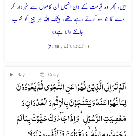
ہیں، پھر وہ قیامت کے دن انہیں اُن کاموں سے خبردار کر
دے گا جو وہ کرتے رہے تھے، بیشک اللہ ہر چیز کو خوب
o
جاننے والا ہے
(الْمُجَادَلَة،
:
)
7
58
Play
Copy
اَلَمۡ تَرَ اِلَی الَّذِیۡنَ نُہُوۡا عَنِ النَّجۡوٰی ثُمَّ یَعُوۡدُوۡنَ
لِمَا نُہُوۡا عَنۡہُ وَ یَتَنٰجَوۡنَ بِالۡاِثۡمِ وَ الۡعُدۡوَانِ وَ
مَعۡصِیَتِ الرَّسُوۡلِ ۫ وَ اِذَا جَآءُوۡکَ حَیَّوۡکَ بِمَا لَمۡ
یُحَیِّکَ بِہِ اللّٰہُ ۙ وَ یَقُوۡلُوۡنَ فِیۡۤ اَنۡفُسِہِمۡ لَوۡ لَا