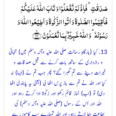
صَدَقٰتٍ ؕ فَاِذۡ لَمۡ تَفۡعَلُوۡا وَ تَابَ اللّٰہُ عَلَیۡکُمۡ
فَاَقِیۡمُوا الصَّلٰوۃَ وَ اٰتُوا الزَّکٰوۃَ وَ اَطِیۡعُوا اللّٰہَ وَ
رَسُوۡلَہٗ ؕ وَ اللّٰہُ خَبِیۡرٌۢ بِمَا تَعۡمَلُوۡنَ ﴿٪۱۳﴾
13. کیا (بارگاہِ رسالت صلی اللہ علیہ وآلہ وسلم میں) تنہائی
و رازداری کے ساتھ بات کرنے سے قبل صدقات و
خیرات دینے سے تم گھبرا گئے؟ پھر جب تم نے (ایسا) نہ
کیا اور اللہ نے تم سے باز پرس اٹھا لی (یعنی یہ پابندی اٹھا
دی) تو (اب) نماز قائم رکھو اور زکوٰۃ ادا کرتے رہو اور
اللہ اور اُس کے رسول (صلی اللہ علیہ وآلہ وسلم) کی
اطاعت بجا لاتے رہو، اور اللہ تمہارے سب کاموں سے