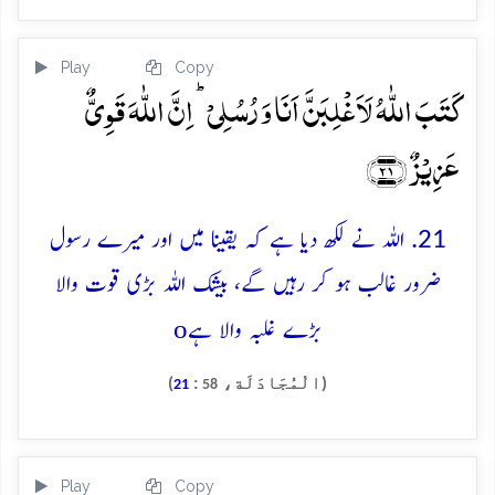
Play
Copy
کَتَبَ اللّٰہُ لَاَغۡلِبَنَّ اَنَا وَ رُسُلِیۡ ؕ اِنَّ اللّٰہَ قَوِیٌّ
عَزِیۡزٌ ﴿۲۱﴾
21. اللہ نے لکھ دیا ہے کہ یقینا میں اور میرے رسول
ضرور غالب ہو کر رہیں گے، بیشک اللہ بڑی قوت والا
o
بڑے غلبہ والا ہے
(الْمُجَادَلَة،
:
)
21
58
Play
Copy