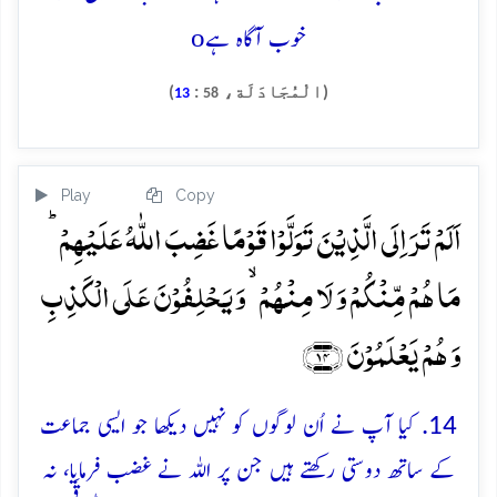
o
خوب آگاہ ہے
(الْمُجَادَلَة،
:
)
13
58
Play
Copy
اَلَمۡ تَرَ اِلَی الَّذِیۡنَ تَوَلَّوۡا قَوۡمًا غَضِبَ اللّٰہُ عَلَیۡہِمۡ ؕ
مَا ہُمۡ مِّنۡکُمۡ وَ لَا مِنۡہُمۡ ۙ وَ یَحۡلِفُوۡنَ عَلَی الۡکَذِبِ
وَ ہُمۡ یَعۡلَمُوۡنَ ﴿۱۴﴾
14. کیا آپ نے اُن لوگوں کو نہیں دیکھا جو ایسی جماعت
کے ساتھ دوستی رکھتے ہیں جن پر اللہ نے غضب فرمایا، نہ