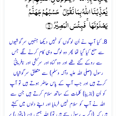
یُعَذِّبُنَا اللّٰہُ بِمَا نَقُوۡلُ ؕ حَسۡبُہُمۡ جَہَنَّمُ ۚ
یَصۡلَوۡنَہَا ۚ فَبِئۡسَ الۡمَصِیۡرُ ﴿۸﴾
8. کیا آپ نے اُن لوگوں کو نہیں دیکھا جنہیں سرگوشیوں
سے منع کیا گیا تھا پھر وہ لوگ وہی کام کرنے لگے جس
سے روکے گئے تھے اور وہ گناہ اور سرکشی اور نافرمانئ
رسول (صلی اللہ علیہ وآلہ وسلم) سے متعلق سرگوشیاں
کرتے ہیں اور جب آپ کے پاس حاضر ہوتے ہیں تو آپ
کو اُن (نازیبا) کلمات کے ساتھ سلام کرتے ہیں جن سے
اللہ نے آپ کو سلام نہیں فرمایا اور اپنے دلوں میں کہتے
ہیں کہ (اگر یہ رسول سچے ہیں تو) اللہ ہمیں اِن (باتوں) پر