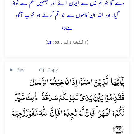
دے گا جو تم میں سے ایمان لائے اور جنہیں علم سے نوازا
گیا، اور اللہ اُن کاموں سے جو تم کرتے ہو خوب آگاہ
o
ہے
(الْمُجَادَلَة،
:
)
11
58
Play
Copy
یٰۤاَیُّہَا الَّذِیۡنَ اٰمَنُوۡۤا اِذَا نَاجَیۡتُمُ الرَّسُوۡلَ
فَقَدِّمُوۡا بَیۡنَ یَدَیۡ نَجۡوٰىکُمۡ صَدَقَۃً ؕ ذٰلِکَ خَیۡرٌ
لَّکُمۡ وَ اَطۡہَرُ ؕ فَاِنۡ لَّمۡ تَجِدُوۡا فَاِنَّ اللّٰہَ غَفُوۡرٌ رَّحِیۡمٌ
﴿۱۲﴾