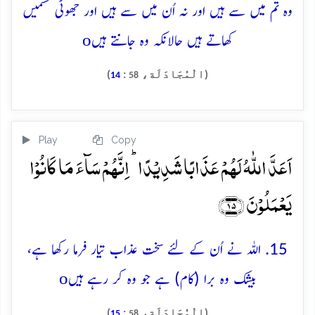
وہ تم میں سے ہیں اور نہ اُن میں سے ہیں اور جھوٹی قَسمیں
o
کھاتے ہیں حالانکہ وہ جانتے ہیں
(الْمُجَادَلَة،
:
)
14
58
Play
Copy
اَعَدَّ اللّٰہُ لَہُمۡ عَذَابًا شَدِیۡدًا ؕ اِنَّہُمۡ سَآءَ مَا کَانُوۡا
یَعۡمَلُوۡنَ ﴿۱۵﴾
15. اللہ نے اُن کے لئے سخت عذاب تیار فرما رکھا ہے،
o
بیشک وہ برا (کام) ہے جو وہ کر رہے ہیں
(الْمُجَادَلَة،
:
)
15
58