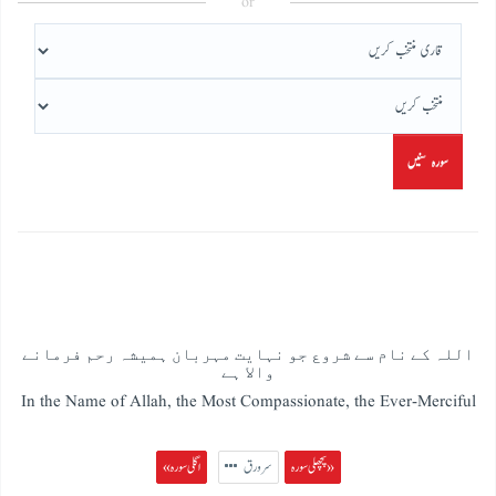
or
سورہ سنیں
اللہ کے نام سے شروع جو نہایت مہربان ہمیشہ رحم فرمانے
والا ہے
In the Name of Allah, the Most Compassionate, the Ever-Merciful
پچھلی سورہ »
سرورق
« اگلی سورہ