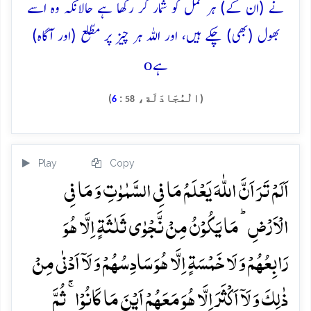
نے (ان کے) ہر عمل کو شمار کر رکھا ہے حالانکہ وہ اسے
بھول (بھی) چکے ہیں، اور اللہ ہر چیز پر مطّلع (اور آگاہ)
o
ہے
(الْمُجَادَلَة،
:
)
6
58
Play
Copy
اَلَمۡ تَرَ اَنَّ اللّٰہَ یَعۡلَمُ مَا فِی السَّمٰوٰتِ وَ مَا فِی
الۡاَرۡضِ ؕ مَا یَکُوۡنُ مِنۡ نَّجۡوٰی ثَلٰثَۃٍ اِلَّا ہُوَ
رَابِعُہُمۡ وَ لَا خَمۡسَۃٍ اِلَّا ہُوَ سَادِسُہُمۡ وَ لَاۤ اَدۡنٰی مِنۡ
ذٰلِکَ وَ لَاۤ اَکۡثَرَ اِلَّا ہُوَ مَعَہُمۡ اَیۡنَ مَا کَانُوۡا ۚ ثُمَّ