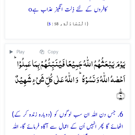
o
کافروں کے لئے ذِلت انگیز عذاب ہے
(الْمُجَادَلَة،
:
)
5
58
Play
Copy
یَوۡمَ یَبۡعَثُہُمُ اللّٰہُ جَمِیۡعًا فَیُنَبِّئُہُمۡ بِمَا عَمِلُوۡا ؕ
اَحۡصٰہُ اللّٰہُ وَ نَسُوۡہُ ؕ وَ اللّٰہُ عَلٰی کُلِّ شَیۡءٍ شَہِیۡدٌ
٪﴿۶﴾
6. جس دن اللہ ان سب لوگوں کو (دوبارہ زندہ کر کے)
اٹھائے گا پھر انہیں اُن کے اعمال سے آگاہ فرمائے گا، اللہ