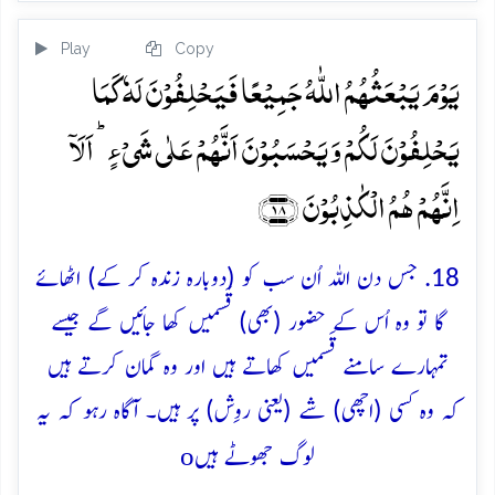
Play
Copy
یَوۡمَ یَبۡعَثُہُمُ اللّٰہُ جَمِیۡعًا فَیَحۡلِفُوۡنَ لَہٗ کَمَا
یَحۡلِفُوۡنَ لَکُمۡ وَ یَحۡسَبُوۡنَ اَنَّہُمۡ عَلٰی شَیۡءٍ ؕ اَلَاۤ
اِنَّہُمۡ ہُمُ الۡکٰذِبُوۡنَ ﴿۱۸﴾
18. جس دن اللہ اُن سب کو (دوبارہ زندہ کر کے) اٹھائے
گا تو وہ اُس کے حضور (بھی) قَسمیں کھا جائیں گے جیسے
تمہارے سامنے قَسمیں کھاتے ہیں اور وہ گمان کرتے ہیں
کہ وہ کسی (اچھی) شے (یعنی روِش) پر ہیں۔ آگاہ رہو کہ یہ
o
لوگ جھوٹے ہیں