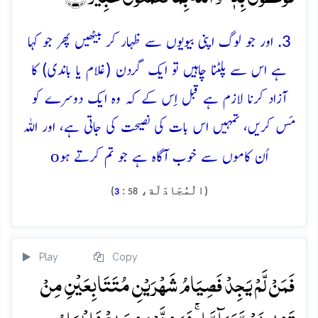
3. اور جو لوگ اپنی بیویوں سے ظہار کر بیٹھیں پھر جو کہا
ہے اس سے پلٹنا چاہیں تو ایک گردن (غلام یا باندی) کا
آزاد کرنا لازم ہے قبل اِس کے کہ وہ ایک دوسرے کو
مَس کریں، تمہیں اس بات کی نصیحت کی جاتی ہے، اور اللہ
o
اُن کاموں سے خوب آگاہ ہے جو تم کرتے ہو
(الْمُجَادَلَة،
:
)
3
58
Play
Copy
فَمَنۡ لَّمۡ یَجِدۡ فَصِیَامُ شَہۡرَیۡنِ مُتَتَابِعَیۡنِ مِنۡ