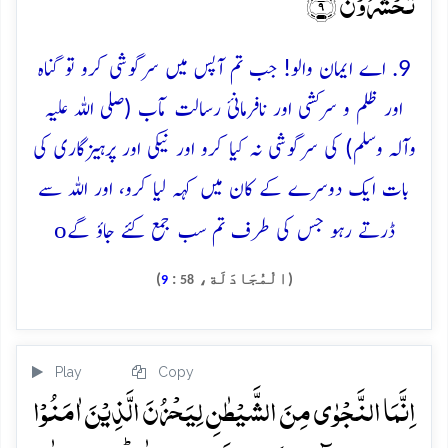
تُحۡشَرُوۡنَ ﴿۹﴾
9. اے ایمان والو! جب تم آپس میں سرگوشی کرو تو گناہ
اور ظلم و سرکشی اور نافرمانئ رسالت مآب (صلی اللہ علیہ
وآلہ وسلم) کی سرگوشی نہ کیا کرو اور نیکی اور پرہیزگاری کی
بات ایک دوسرے کے کان میں کہہ لیا کرو، اور اللہ سے
o
ڈرتے رہو جس کی طرف تم سب جمع کئے جاؤ گے
(الْمُجَادَلَة،
:
)
9
58
Play
Copy
اِنَّمَا النَّجۡوٰی مِنَ الشَّیۡطٰنِ لِیَحۡزُنَ الَّذِیۡنَ اٰمَنُوۡا