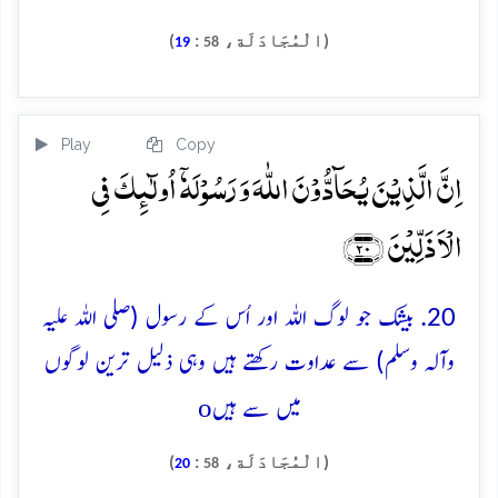
(الْمُجَادَلَة،
:
)
19
58
Play
Copy
اِنَّ الَّذِیۡنَ یُحَآدُّوۡنَ اللّٰہَ وَ رَسُوۡلَہٗۤ اُولٰٓئِکَ فِی
الۡاَذَلِّیۡنَ ﴿۲۰﴾
20. بیشک جو لوگ اللہ اور اُس کے رسول (صلی اللہ علیہ
وآلہ وسلم) سے عداوت رکھتے ہیں وہی ذلیل ترین لوگوں
o
میں سے ہیں
(الْمُجَادَلَة،
:
)
20
58