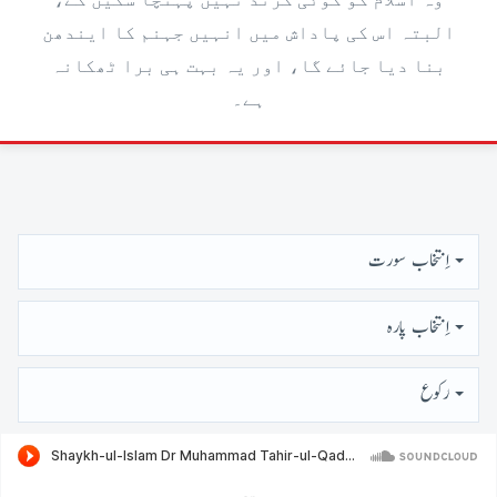
وہ اسلام کو کوئی گزند نہیں پہنچا سکیں گے،
البتہ اس کی پاداش میں انہیں جہنم کا ایندھن
بنا دیا جائے گا، اور یہ بہت ہی برا ٹھکانہ
ہے۔
اِنتخاب سورت
اِنتخاب پارہ
رُكوع