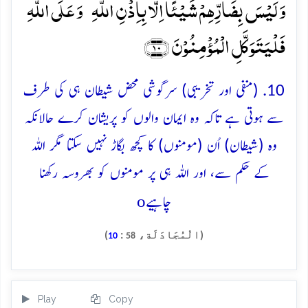
وَ لَیۡسَ بِضَآرِّہِمۡ شَیۡئًا اِلَّا بِاِذۡنِ اللّٰہِ ؕ وَ عَلَی اللّٰہِ
فَلۡیَتَوَکَّلِ الۡمُؤۡمِنُوۡنَ ﴿۱۰﴾
10. (منفی اور تخریبی) سرگوشی محض شیطان ہی کی طرف
سے ہوتی ہے تاکہ وہ ایمان والوں کو پریشان کرے حالانکہ
وہ (شیطان) اُن (مومنوں) کا کچھ بگاڑ نہیں سکتا مگر اللہ
کے حکم سے، اور اللہ ہی پر مومنوں کو بھروسہ رکھنا
o
چاہیے
(الْمُجَادَلَة،
:
)
10
58
Play
Copy