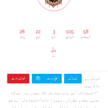
28
22
3
105
58
ترتيب تلاوت
ترتيب نزولي
رکوع
آيات
پارہ نمبر
مدنی
سورہ
بک مارک
کاپی سورت
تعارف سورت
اس کے دو
نام ہیں
’المجادَلہ‘ جو باب معاعلہ کا مصدر ہے۔ اس کا
معنی بحث و تکرار۔ دوسرا نام ’المجادِلہ‘ ہے جو
اس باب کا اسم فائل مونث کا صیغہ ہے۔ اس کا