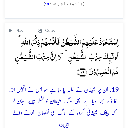
(الْمُجَادَلَة،
:
)
18
58
Play
Copy
اِسۡتَحۡوَذَ عَلَیۡہِمُ الشَّیۡطٰنُ فَاَنۡسٰہُمۡ ذِکۡرَ اللّٰہِ ؕ
اُولٰٓئِکَ حِزۡبُ الشَّیۡطٰنِ ؕ اَلَاۤ اِنَّ حِزۡبَ الشَّیۡطٰنِ
ہُمُ الۡخٰسِرُوۡنَ ﴿۱۹﴾
19. اُن پر شیطان نے غلبہ پا لیا ہے سو اُس نے انہیں اللہ
کا ذکر بھلا دیا ہے، یہی لوگ شیطان کا لشکر ہیں۔ جان لو
کہ بیشک شیطانی گروہ کے لوگ ہی نقصان اٹھانے والے
o
ہیں