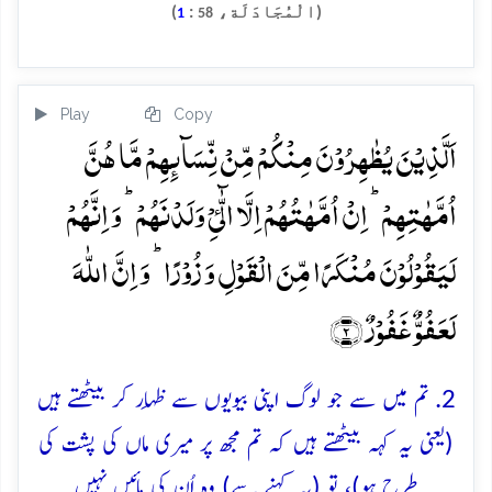
(الْمُجَادَلَة،
:
)
1
58
Play
Copy
اَلَّذِیۡنَ یُظٰہِرُوۡنَ مِنۡکُمۡ مِّنۡ نِّسَآئِہِمۡ مَّا ہُنَّ
اُمَّہٰتِہِمۡ ؕ اِنۡ اُمَّہٰتُہُمۡ اِلَّا الّٰٓیِٴۡ وَلَدۡنَہُمۡ ؕ وَ اِنَّہُمۡ
لَیَقُوۡلُوۡنَ مُنۡکَرًا مِّنَ الۡقَوۡلِ وَ زُوۡرًا ؕ وَ اِنَّ اللّٰہَ
لَعَفُوٌّ غَفُوۡرٌ ﴿۲﴾
2. تم میں سے جو لوگ اپنی بیویوں سے ظِہار کر بیٹھتے ہیں
(یعنی یہ کہہ بیٹھتے ہیں کہ تم مجھ پر میری ماں کی پشت کی
طرح ہو)، تو (یہ کہنے سے) وہ اُن کی مائیں نہیں