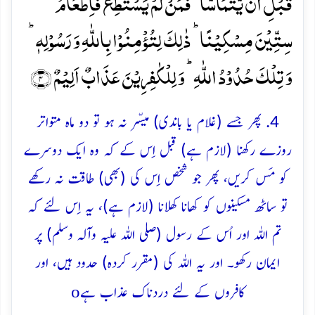
قَبۡلِ اَنۡ یَّتَمَآسَّا ۚ فَمَنۡ لَّمۡ یَسۡتَطِعۡ فَاِطۡعَامُ
سِتِّیۡنَ مِسۡکِیۡنًا ؕ ذٰلِکَ لِتُؤۡمِنُوۡا بِاللّٰہِ وَ رَسُوۡلِہٖ ؕ
وَ تِلۡکَ حُدُوۡدُ اللّٰہِ ؕ وَ لِلۡکٰفِرِیۡنَ عَذَابٌ اَلِیۡمٌ ﴿۴﴾
4. پھر جسے (غلام یا باندی) میسّر نہ ہو تو دو ماہ متواتر
روزے رکھنا (لازم ہے) قبل اِس کے کہ وہ ایک دوسرے
کو مَس کریں، پھر جو شخص اِس کی (بھی) طاقت نہ رکھے
تو ساٹھ مسکینوں کو کھانا کھلانا (لازم ہے)، یہ اِس لئے کہ
تم اللہ اور اُس کے رسول (صلی اللہ علیہ وآلہ وسلم) پر
ایمان رکھو۔ اور یہ اللہ کی (مقرر کردہ) حدود ہیں، اور
o
کافروں کے لئے دردناک عذاب ہے