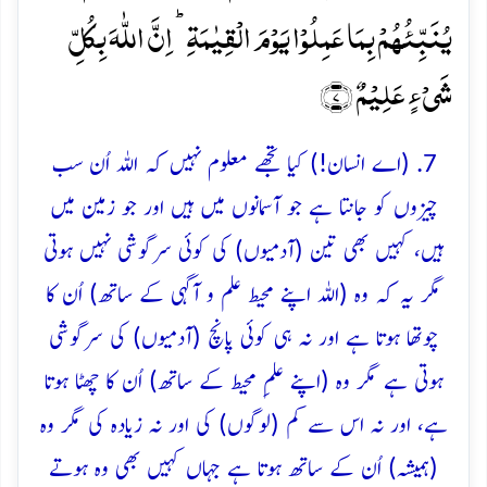
یُنَبِّئُہُمۡ بِمَا عَمِلُوۡا یَوۡمَ الۡقِیٰمَۃِ ؕ اِنَّ اللّٰہَ بِکُلِّ
شَیۡءٍ عَلِیۡمٌ ﴿۷﴾
7. (اے انسان!) کیا تجھے معلوم نہیں کہ اللہ اُن سب
چیزوں کو جانتا ہے جو آسمانوں میں ہیں اور جو زمین میں
ہیں، کہیں بھی تین (آدمیوں) کی کوئی سرگوشی نہیں ہوتی
مگر یہ کہ وہ (اللہ اپنے محیط علم و آگہی کے ساتھ) اُن کا
چوتھا ہوتا ہے اور نہ ہی کوئی پانچ (آدمیوں) کی سرگوشی
ہوتی ہے مگر وہ (اپنے علمِ محیط کے ساتھ) اُن کا چھٹا ہوتا
ہے، اور نہ اس سے کم (لوگوں) کی اور نہ زیادہ کی مگر وہ
(ہمیشہ) اُن کے ساتھ ہوتا ہے جہاں کہیں بھی وہ ہوتے