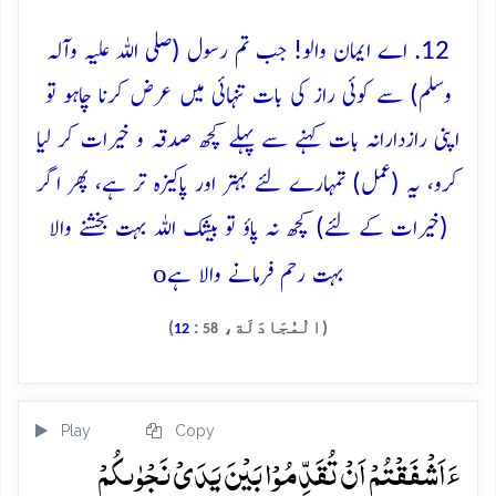
12. اے ایمان والو! جب تم رسول (صلی اللہ علیہ وآلہ
وسلم) سے کوئی راز کی بات تنہائی میں عرض کرنا چاہو تو
اپنی رازدارانہ بات کہنے سے پہلے کچھ صدقہ و خیرات کر لیا
کرو، یہ (عمل) تمہارے لئے بہتر اور پاکیزہ تر ہے، پھر اگر
(خیرات کے لئے) کچھ نہ پاؤ تو بیشک اللہ بہت بخشنے والا
o
بہت رحم فرمانے والا ہے
(الْمُجَادَلَة،
:
)
12
58
Play
Copy
ءَاَشۡفَقۡتُمۡ اَنۡ تُقَدِّمُوۡا بَیۡنَ یَدَیۡ نَجۡوٰىکُمۡ