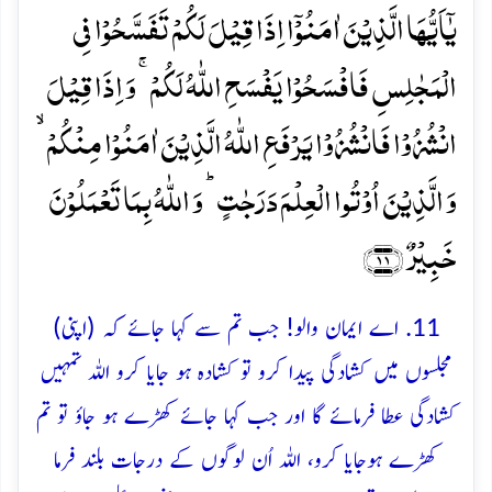
یٰۤاَیُّہَا الَّذِیۡنَ اٰمَنُوۡۤا اِذَا قِیۡلَ لَکُمۡ تَفَسَّحُوۡا فِی
الۡمَجٰلِسِ فَافۡسَحُوۡا یَفۡسَحِ اللّٰہُ لَکُمۡ ۚ وَ اِذَا قِیۡلَ
انۡشُزُوۡا فَانۡشُزُوۡا یَرۡفَعِ اللّٰہُ الَّذِیۡنَ اٰمَنُوۡا مِنۡکُمۡ ۙ
وَ الَّذِیۡنَ اُوۡتُوا الۡعِلۡمَ دَرَجٰتٍ ؕ وَ اللّٰہُ بِمَا تَعۡمَلُوۡنَ
خَبِیۡرٌ ﴿۱۱﴾
11. اے ایمان والو! جب تم سے کہا جائے کہ (اپنی)
مجلسوں میں کشادگی پیدا کرو تو کشادہ ہو جایا کرو اللہ تمہیں
کشادگی عطا فرمائے گا اور جب کہا جائے کھڑے ہو جاؤ تو تم
کھڑے ہوجایا کرو، اللہ اُن لوگوں کے درجات بلند فرما